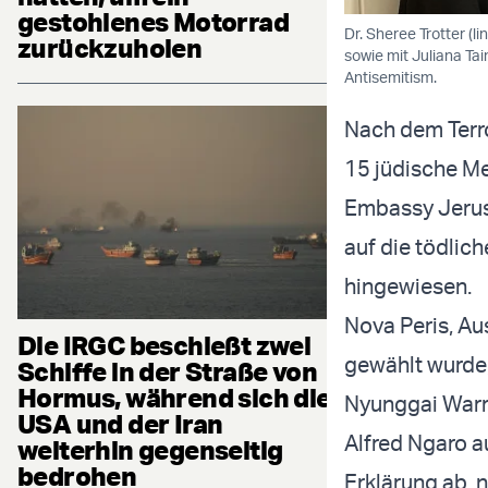
gestohlenes Motorrad
Dr. Sheree Trotter (
zurückzuholen
sowie mit Juliana Ta
Antisemitism.
Nach dem Terro
15 jüdische M
Embassy Jerus
auf die tödlic
hingewiesen.
Nova Peris, Au
Die IRGC beschießt zwei
gewählt wurde,
Schiffe in der Straße von
Hormus, während sich die
Nyunggai Warre
USA und der Iran
Alfred Ngaro 
weiterhin gegenseitig
bedrohen
Erklärung ab,