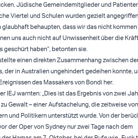
ücken. Jüdische Gemeindemitglieder und Patiente
che Viertel und Schulen wurden gezielt angegriffen
 glaubhaft behaupten, dass wir das nicht komme
nen uns auch nicht auf Unwissenheit über die Kräf
s geschürt haben“, betonten sie.
 stellte einen direkten Zusammenhang zwischen d
, der in Australien ungehindert gedeihen konnte, 
Ereignissen des Massakers von Bondi her.
er IEJ warnten: „Dies ist das Ergebnis von zwei Jah
zu Gewalt – einer Aufstachelung, die zeitweise vo
rn und Politikern unterstützt wurde. Von der berüc
vor der Oper von Sydney nur zwei Tage nach dem
 der Hamas am 7. Oktober, bei der Rufe wie „Fuck 