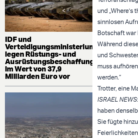
und „Where’s t
sinnlosen Aufru
Botschaft war 
IDF und
Während dieser
Verteidigungsministerium
legen Rüstungs- und
und Schwestern
Ausrüstungsbeschaffung
muss aufhören
im Wert von 37,9
Milliarden Euro vor
werden.“
Trotter, eine 
ISRAEL NEWS
haben denselbe
Sie fügte hinz
Feierlichkeite