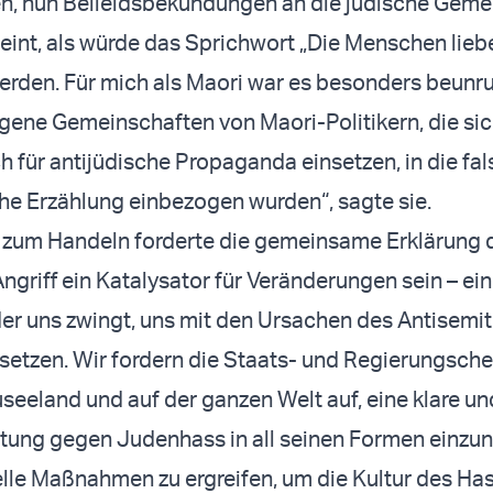
en, nun Beileidsbekundungen an die jüdische Geme
eint, als würde das Sprichwort „Die Menschen lieb
rden. Für mich als Maori war es besonders beunr
igene Gemeinschaften von Maori-Politikern, die sic
ch für antijüdische Propaganda einsetzen, in die fa
he Erzählung einbezogen wurden“, sagte sie.
f zum Handeln forderte die gemeinsame Erklärung d
ngriff ein Katalysator für Veränderungen sein – ein
er uns zwingt, uns mit den Ursachen des Antisemi
etzen. Wir fordern die Staats- und Regierungsche
useeland und auf der ganzen Welt auf, eine klare un
altung gegen Judenhass in all seinen Formen einz
lle Maßnahmen zu ergreifen, um die Kultur des Ha