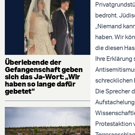
Privatgrundst
bedroht. Jüdis
„Niemand kann
haben. Wir kön
die diesen Has
Ihre Erklärung
Überlebende der
Gefangenschaft geben
Antisemitismus
sich das Ja-Wort: „Wir
schrecklichen 
haben so lange dafür
gebetet“
Die Sprecher d
Aufstachelung 
Wissenschaftle
Protestaktion 
Terroranschlag