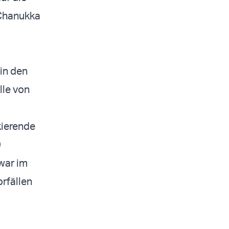
 Chanukka
in den
lle von
kierende
0
war im
rfällen