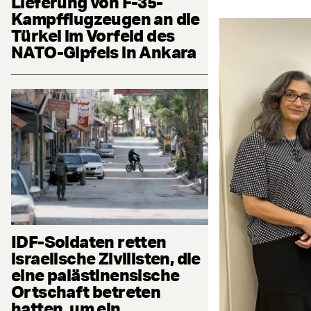
Lieferung von F-35-
Kampfflugzeugen an die
Türkei im Vorfeld des
NATO-Gipfels in Ankara
IDF-Soldaten retten
israelische Zivilisten, die
eine palästinensische
Ortschaft betreten
hatten, um ein