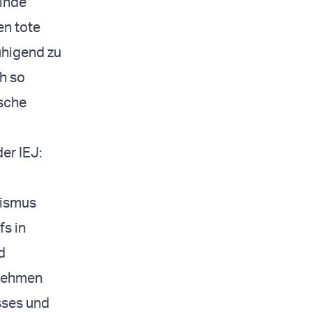
inde
en tote
uhigend zu
h so
lsche
er IEJ:
tismus
fs in
d
unehmen
sses und