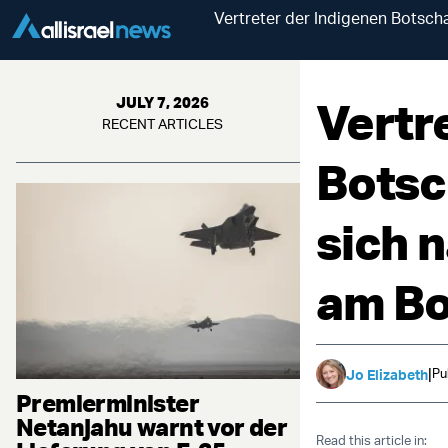
Vertreter der Indigenen Botsc
Vertr
JULY 7, 2026
RECENT ARTICLES
Botsc
sich 
am Bo
|
Pu
Jo Elizabeth
Premierminister
Netanjahu warnt vor der
Read this article in: