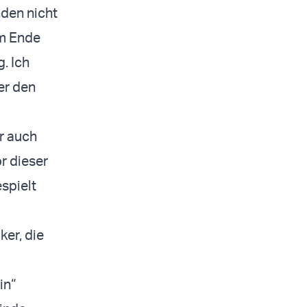
nden nicht
Am Ende
. Ich
er den
r auch
r dieser
spielt
ker, die
in“