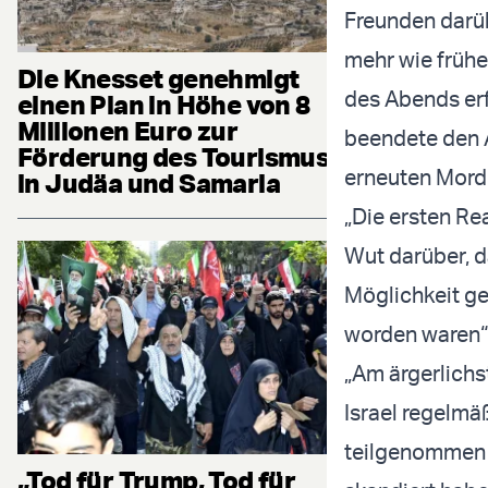
Freunden darüb
mehr wie frühe
Die Knesset genehmigt
des Abends erf
einen Plan in Höhe von 8
Millionen Euro zur
beendete den 
Förderung des Tourismus
erneuten Mord 
in Judäa und Samaria
„Die ersten Re
Wut darüber, d
Möglichkeit ge
worden waren“,
„Am ärgerlichst
Israel regelmäß
teilgenommen u
„Tod für Trump, Tod für