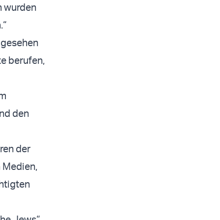
n wurden
.“
n gesehen
te berufen,
em
und den
ren der
n Medien,
htigten
the Jews“