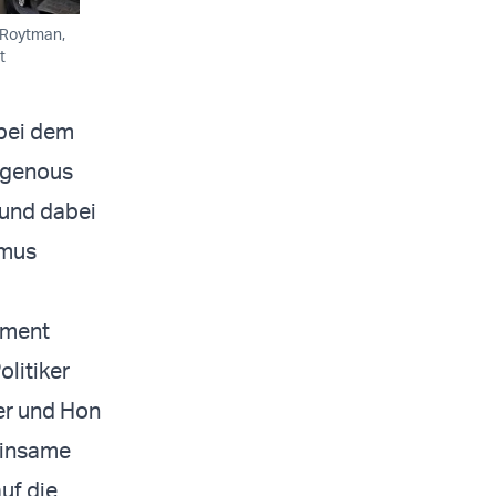
a Roytman,
t
 bei dem
igenous
und dabei
smus
ament
litiker
er und Hon
einsame
uf die