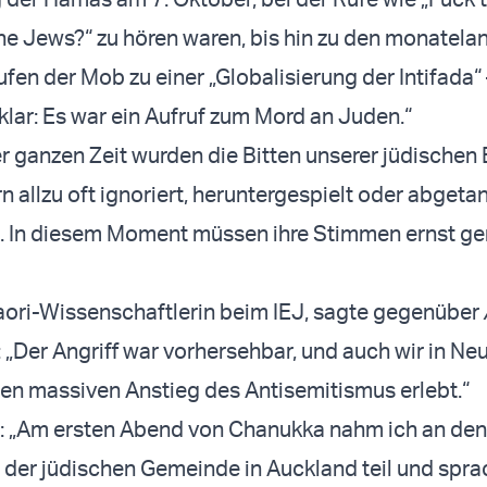
he Jews?“ zu hören waren, bis hin zu den monatela
fen der Mob zu einer „Globalisierung der Intifada“ 
klar: Es war ein Aufruf zum Mord an Juden.“
 ganzen Zeit wurden die Bitten unserer jüdischen
 allzu oft ignoriert, heruntergespielt oder abgeta
. In diesem Moment müssen ihre Stimmen ernst 
Maori-Wissenschaftlerin beim IEJ, sagte gegenüber
: „Der Angriff war vorhersehbar, und auch wir in N
n massiven Anstieg des Antisemitismus erlebt.“
u: „Am ersten Abend von Chanukka nahm ich an den
n der jüdischen Gemeinde in Auckland teil und spra