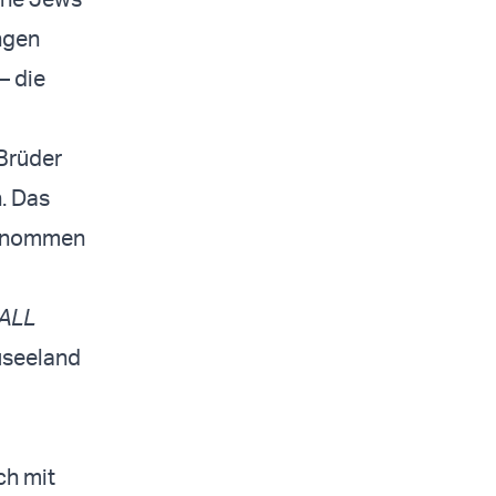
ngen
– die
 Brüder
n. Das
genommen
ALL
euseeland
ch mit