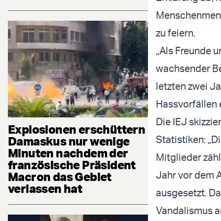
Menschenmenge
zu feiern.
„Als Freunde u
wachsender Bes
letzten zwei J
Hassvorfällen 
Die IEJ skizzi
Explosionen erschüttern
Statistiken: „
Damaskus nur wenige
Minuten nachdem der
Mitglieder zäh
französische Präsident
Jahr vor dem 
Macron das Gebiet
verlassen hat
ausgesetzt. D
Vandalismus a