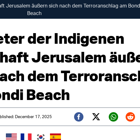
haft Jerusalem äußern sich nach dem Terroranschlag am Bond
Beach
eter der Indigenen
haft Jerusalem äuß
nach dem Terroransc
ndi Beach
blished: December 17, 2025
Twitter (X)
Facebook
Whats
Red