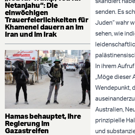
skandiert hab
Netanjahu“: Die
einwöchigen
senden. Es sch
Trauerfeierlichkeiten für
Juden“ wahr we
Khamenei dauern an im
Iran und im Irak
sehen, wie ind
leidenschaftli
palästinensisc
In ihrem Aufru
„Möge dieser A
Wendepunkt, d
auseinanderzus
Australien, Ne
Hamas behauptet, ihre
prinzipielle H
Regierung im
Gazastreifen
und substanzie