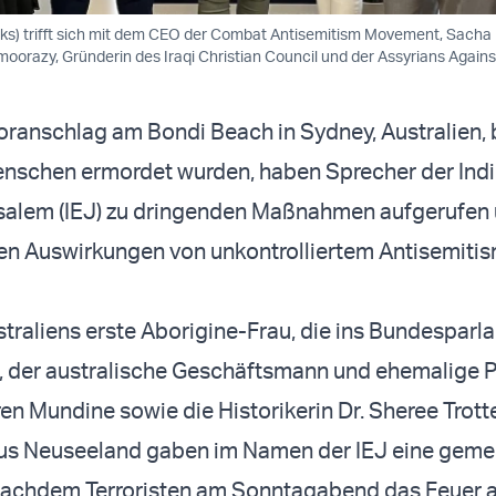
links) trifft sich mit dem CEO der Combat Antisemitism Movement, Sach
imoorazy, Gründerin des Iraqi Christian Council und der Assyrians Agains
ranschlag am Bondi Beach in Sydney, Australien,
enschen ermordet wurden, haben Sprecher der Ind
alem (IEJ) zu dringenden Maßnahmen aufgerufen 
hen Auswirkungen von unkontrolliertem Antisemiti
straliens erste Aborigine-Frau, die ins Bundesparl
 der australische Geschäftsmann und ehemalige Po
n Mundine sowie die Historikerin Dr. Sheree Trott
aus Neuseeland gaben im Namen der IEJ eine gem
 nachdem Terroristen am Sonntagabend das Feuer a