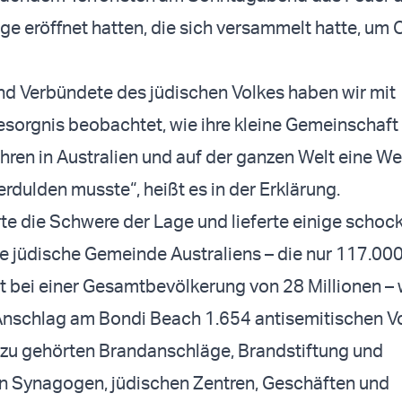
 eröffnet hatten, die sich versammelt hatte, um
nd Verbündete des jüdischen Volkes haben wir mit
orgnis beobachtet, wie ihre kleine Gemeinschaft 
ahren in Australien und auf der ganzen Welt eine We
erdulden musste“, heißt es in der Erklärung.
erte die Schwere der Lage und lieferte einige schoc
Die jüdische Gemeinde Australiens – die nur 117.00
lt bei einer Gesamtbevölkerung von 28 Millionen – 
Anschlag am Bondi Beach 1.654 antisemitischen Vo
azu gehörten Brandanschläge, Brandstiftung und
n Synagogen, jüdischen Zentren, Geschäften und