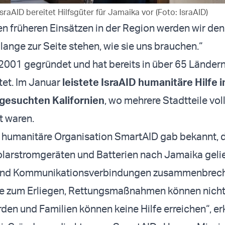
IsraAID bereitet Hilfsgüter für Jamaika vor (Foto: IsraAID)
en früheren Einsätzen in der Region werden wir den
ange zur Seite stehen, wie sie uns brauchen.“
2001 gegründet und hat bereits in über 65 Ländern
stet. Im Januar
leistete IsraAID humanitäre Hilfe 
gesuchten Kalifornien
, wo mehrere Stadtteile vol
t waren.
e humanitäre Organisation SmartAID gab bekannt, d
olarstromgeräten und Batterien nach Jamaika gelie
und Kommunikationsverbindungen zusammenbrech
fe zum Erliegen, Rettungsmaßnahmen können nich
rden und Familien können keine Hilfe erreichen“, er