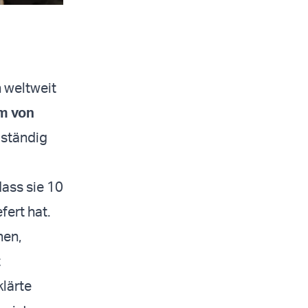
 weltweit
im von
lständig
ass sie 10
fert hat.
en,
t
klärte