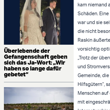
kam niemand a
Schäden. Eine 
war und sie se
die nicht beso
Raskin äußerte
vorsichtig opti
Überlebende der
Gefangenschaft geben
„Trotz der übe
sich das Ja-Wort: „Wir
und Stromverso
haben so lange dafür
gebetet“
Gemeinde, die 
Hilfsgütern“, s
Menschen auf d
mit eingeschr