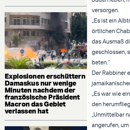
versorgen.
„Es ist ein Alb
örtlichen Cha
das Ausmaß die
geschlossen, s
beten.“
Der Rabbiner e
Explosionen erschüttern
Damaskus nur wenige
jamaikanischen
Minuten nachdem der
„Es war wie ei
französische Präsident
Macron das Gebiet
den herumflie
verlassen hat
„Unmittelbar n
angerufen, um z