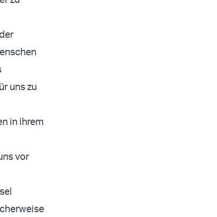
 der
Menschen
s
ür uns zu
en in ihrem
uns vor
sel
licherweise