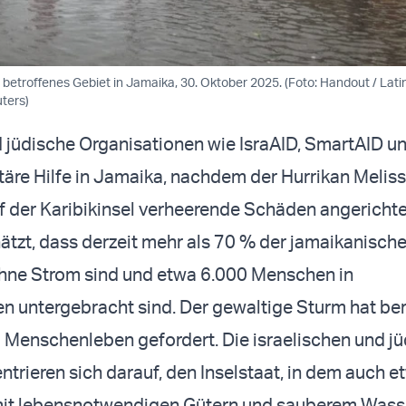
 betroffenes Gebiet in Jamaika, 30. Oktober 2025. (Foto: Handout / Lat
ters)
d jüdische Organisationen wie IsraAID, SmartAID 
täre Hilfe in Jamaika, nachdem der Hurrikan Meliss
f der Karibikinsel verheerende Schäden angerichte
ätzt, dass derzeit mehr als 70 % der jamaikanisch
hne Strom sind und etwa 6.000 Menschen in
n untergebracht sind. Der gewaltige Sturm hat ber
Menschenleben gefordert. Die israelischen und j
trieren sich darauf, den Inselstaat, in dem auch 
mit lebensnotwendigen Gütern und sauberem Wass