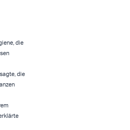
giene, die
ssen
sagte, die
ganzen
erem
erklärte