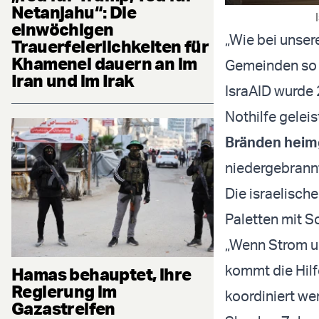
Netanjahu“: Die
einwöchigen
„Wie bei unser
Trauerfeierlichkeiten für
Khamenei dauern an im
Gemeinden so l
Iran und im Irak
IsraAID wurde 
Nothilfe gelei
Bränden heim
niedergebrann
Die israelisch
Paletten mit S
„Wenn Strom 
kommt die Hil
Hamas behauptet, ihre
Regierung im
koordiniert we
Gazastreifen