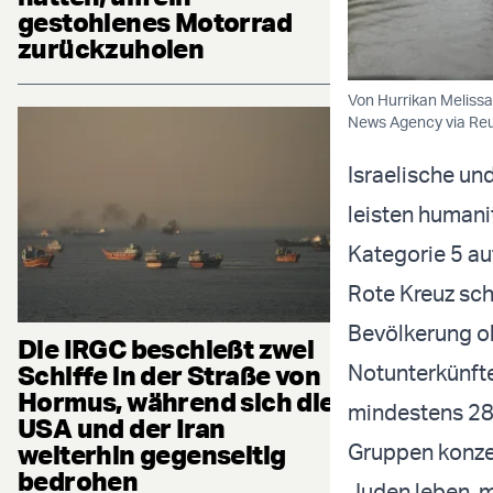
gestohlenes Motorrad
zurückzuholen
Von Hurrikan Melissa
News Agency via Reu
Israelische un
leisten humani
Kategorie 5 au
Rote Kreuz sch
Bevölkerung o
Die IRGC beschießt zwei
Schiffe in der Straße von
Notunterkünfte
Hormus, während sich die
mindestens 28 
USA und der Iran
weiterhin gegenseitig
Gruppen konzen
bedrohen
Juden leben, 