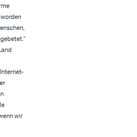
orme
t worden
Menschen,
 gebetet.“
 Land
Internet-
er
on
le
 wenn wir