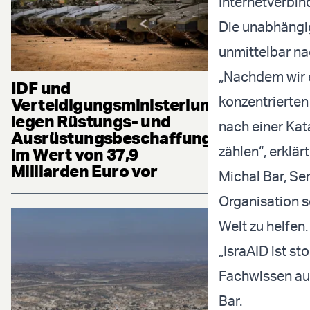
Internetverbin
Die unabhängig
unmittelbar n
„Nachdem wir e
IDF und
konzentrierten
Verteidigungsministerium
legen Rüstungs- und
nach einer Kat
Ausrüstungsbeschaffung
zählen“, erklär
im Wert von 37,9
Milliarden Euro vor
Michal Bar, Se
Organisation s
Welt zu helfen.
„IsraAID ist s
Fachwissen auf
Bar.