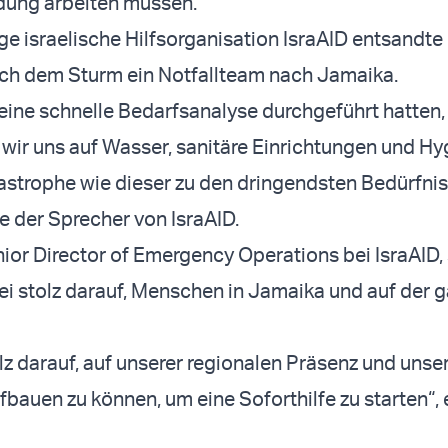
dung arbeiten müssen.“
e israelische Hilfsorganisation IsraAID entsandte
ach dem Sturm ein Notfallteam nach Jamaika.
ine schnelle Bedarfsanalyse durchgeführt hatten,
 wir uns auf Wasser, sanitäre Einrichtungen und Hy
astrophe wie dieser zu den dringendsten Bedürfni
te der Sprecher von IsraAID.
nior Director of Emergency Operations bei IsraAID, 
ei stolz darauf, Menschen in Jamaika und auf der 
tolz darauf, auf unserer regionalen Präsenz und uns
bauen zu können, um eine Soforthilfe zu starten“, 