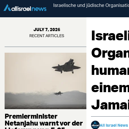
Israelische und jüdische Organisati
Israe
JULY 7, 2026
RECENT ARTICLES
Organ
human
einem
Jama
Premierminister
Netanjahu warnt vor der
All Israel News