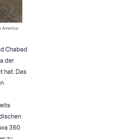
in America
und Chabad
a der
t hat. Das
en
eits
üdischen
etwa 360
er zu