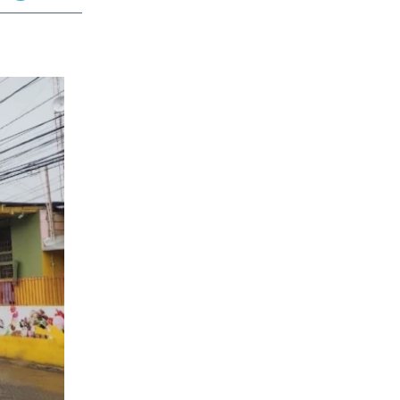
app
dit
Telegram