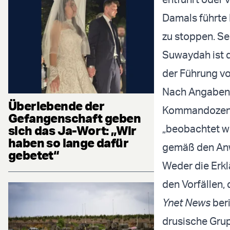
Damals führte 
zu stoppen. Se
Suwaydah ist di
der Führung vo
Nach Angaben d
Überlebende der
Kommandozentra
Gefangenschaft geben
„beobachtet we
sich das Ja-Wort: „Wir
haben so lange dafür
gemäß den Anw
gebetet“
Weder die Erkl
den Vorfällen, 
Ynet News
beri
drusische Grup