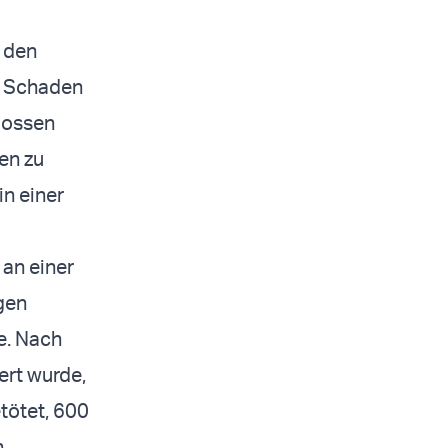
r den
l, Schaden
lossen
en zu
in einer
 an einer
gen
e. Nach
iert wurde,
tötet, 600
.