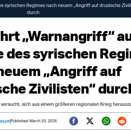
des syrischen Regimes nach neuem „Angriff auf drusische Zivil
durch
ührt „Warnangriff“ a
e des syrischen Reg
neuem „Angriff auf
sche Zivilisten“ durc
versucht, sich aus einem größeren regionalen Krieg herausz
|
Published: March 20, 2026
 Staff
Twitter (X)
Facebook
Whats
Red