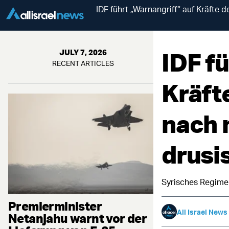
IDF führt „Warnangriff“ auf Kräfte 
IDF f
JULY 7, 2026
RECENT ARTICLES
Kräft
nach 
drusi
Syrisches Regime 
Premierminister
All Israel News
Netanjahu warnt vor der