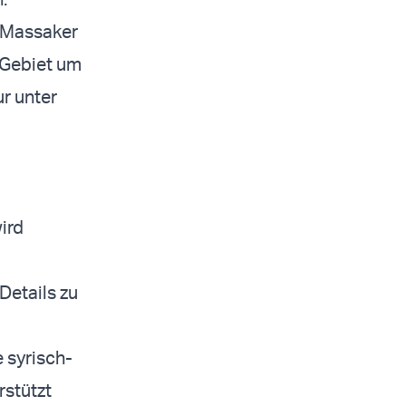
s Massaker
 Gebiet um
ur unter
ird
Details zu
 syrisch-
rstützt