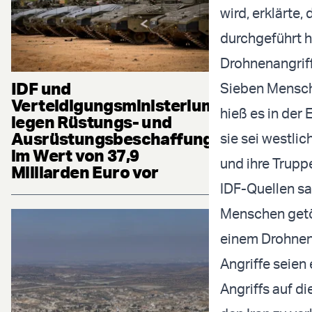
wird, erklärte
durchgeführt h
Drohnenangriff
IDF und
Sieben Mensche
Verteidigungsministerium
hieß es in der 
legen Rüstungs- und
Ausrüstungsbeschaffung
sie sei westli
im Wert von 37,9
und ihre Trupp
Milliarden Euro vor
IDF-Quellen s
Menschen getöt
einem Drohnena
Angriffe seien
Angriffs auf d