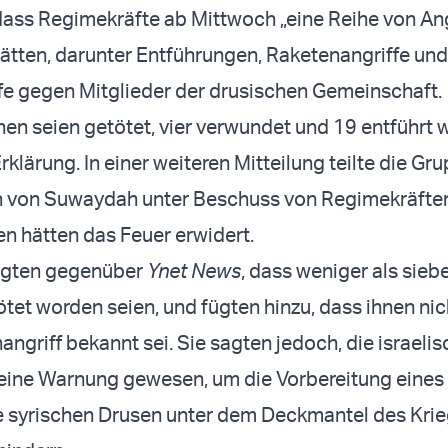
, dass Regimekräfte ab Mittwoch „eine Reihe von Ang
ätten, darunter Entführungen, Raketenangriffe und
e gegen Mitglieder der drusischen Gemeinschaft.
n seien getötet, vier verwundet und 19 entführt 
Erklärung. In einer weiteren Mitteilung teilte die Gru
ch von Suwaydah unter Beschuss von Regimekräften
en hätten das Feuer erwidert.
agten gegenüber
Ynet News
, dass weniger als sieb
et worden seien, und fügten hinzu, dass ihnen nic
ngriff bekannt sei. Sie sagten jedoch, die israeli
 eine Warnung gewesen, um die Vorbereitung eines
ie syrischen Drusen unter dem Deckmantel des Kri