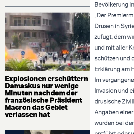
Bevölkerung in
„Der Premiermi
Drusen in Syri
zufügt, dem wi
und mit aller 
schützen und di
Erklärung am 
Explosionen erschüttern
Im vergangenen
Damaskus nur wenige
Invasion und 
Minuten nachdem der
französische Präsident
drusische Ziv
Macron das Gebiet
Angaben einer 
verlassen hat
wurden bei de
entführt oder 