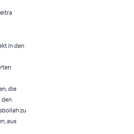
eitra
ekt in den
rten
en, die
n den
sbollah zu
n, aus
d