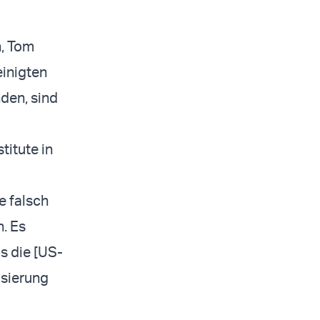
n, Tom
einigten
den, sind
titute in
e falsch
n. Es
s die [US-
isierung