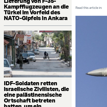
Lieferung von F-35-
Kampfflugzeugen an die
Read this article in:
Türkei im Vorfeld des
NATO-Gipfels in Ankara
IDF-Soldaten retten
israelische Zivilisten, die
eine palästinensische
Ortschaft betreten
hatten, um ein