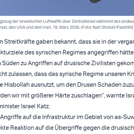
lugzeug der israelischen Luftwaffe über Zentralisrael während des anda
srael, den USA und dem Iran, 18. März 2026. (Foto: Nati Shohat/Flash90)
en Streitkräfte gaben bekannt, dass sie in der verg
ukturziele des syrischen Regimes angegriffen hätte
Süden zu Angriffen auf drusische Zivilisten geko
cht zulassen, dass das syrische Regime unseren K
ie Hisbollah ausnutzt, um den Drusen Schaden zuz
rden wir mit größerer Härte zuschlagen“, warnte Isr
nister Israel Katz.
e Angriffe auf die Infrastruktur im Gebiet von as-S
rekte Reaktion auf die Übergriffe gegen die drusisc