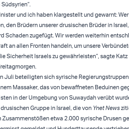
 Südsyrien“.
nister und ich haben klargestellt und gewarnt: We
en, den Brüdern unserer drusischen Brüder in Israe
rd Schaden zugefügt. Wir werden weiterhin entsch
Kraft an allen Fronten handeln, um unsere Verbündet
e Sicherheit Israels zu gewährleisten“, sagte Katz 
Freitagmorgen.
 Juli beteiligten sich syrische Regierungstruppen
einem Massaker, das von bewaffneten Beduinen ge
ilisten in der Umgebung von Suwaydah verübt wurd
drusischen Gruppe in Israel, die von
Ynet News
zit
n Zusammenstößen etwa 2.000 syrische Drusen ge
vermisst gemeldet und Hunderttausende vertrieben