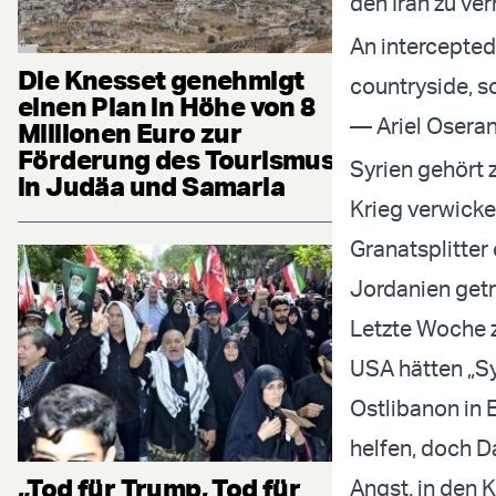
den Iran zu ver
An intercepted 
Die Knesset genehmigt
countryside, s
einen Plan in Höhe von 8
Millionen Euro zur
Förderung des Tourismus
Syrien gehört 
in Judäa und Samaria
Krieg verwicke
Granatsplitter
Jordanien getr
Letzte Woche z
USA hätten „Sy
Ostlibanon in 
helfen, doch D
„Tod für Trump, Tod für
Angst, in den 