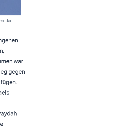
uernden
angenen
n,
mmen war.
rieg gegen
ufügen.
aels
uwaydah
he