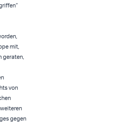
riffen“
worden,
ppe mit,
 geraten,
en
hts von
schen
 weiteren
eges gegen