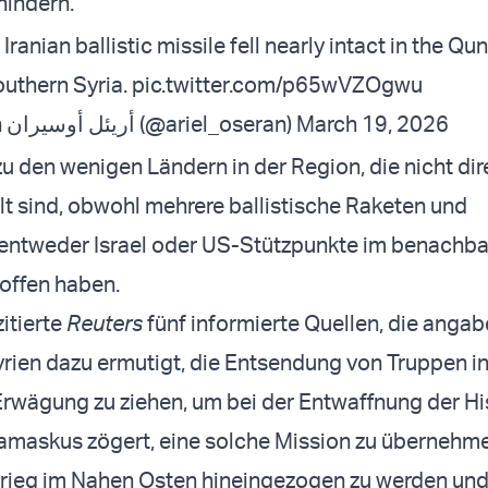
hindern.
Iranian ballistic missile fell nearly intact in the Qun
outhern Syria.
pic.twitter.com/p65wVZOgwu
— Ariel Oseran أريئل أوسيران (@ariel_oseran)
March 19, 2026
zu den wenigen Ländern in der Region, die nicht dir
lt sind, obwohl mehrere ballistische Raketen und
 entweder Israel oder US-Stützpunkte im benachba
offen haben.
itierte
Reuters
fünf informierte Quellen, die angab
rien dazu ermutigt, die Entsendung von Truppen i
Erwägung zu ziehen, um bei der Entwaffnung der Hi
amaskus zögert, eine solche Mission zu übernehme
Krieg im Nahen Osten hineingezogen zu werden un