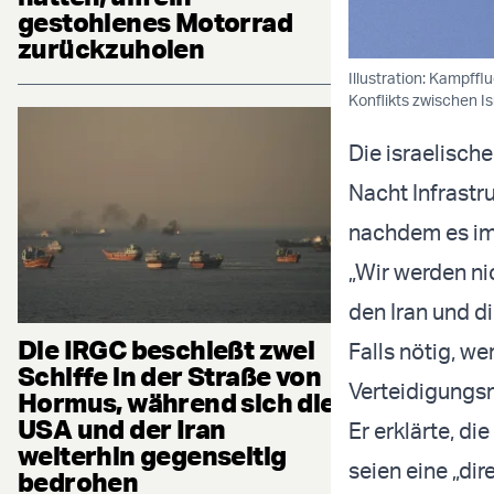
gestohlenes Motorrad
zurückzuholen
Illustration: Kampff
Konflikts zwischen I
Die israelisch
Nacht Infrastr
nachdem es im 
„Wir werden ni
den Iran und d
Die IRGC beschießt zwei
Falls nötig, we
Schiffe in der Straße von
Verteidigungsmi
Hormus, während sich die
USA und der Iran
Er erklärte, di
weiterhin gegenseitig
seien eine „di
bedrohen