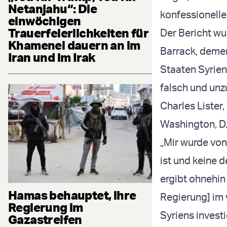
Netanjahu“: Die
konfessionell
einwöchigen
Trauerfeierlichkeiten für
Der Bericht w
Khamenei dauern an im
Barrack, dement
Iran und im Irak
Staaten Syrien
falsch und unz
Charles Lister
Washington, D.C
„Mir wurde von
ist und keine 
ergibt ohnehin
Hamas behauptet, ihre
Regierung] im 
Regierung im
Syriens investie
Gazastreifen