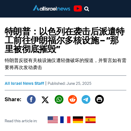
Youtube
特朗普：以色列在袭击后派遣特
工前往伊朗福尔多核设施 – “那
里被彻底摧毁”
特朗普反驳有关核设施仅遭轻微破坏的报道，并誓言如有需
要将再次发动袭击
|
All Israel News Staff
Published: June 25, 2025
Print
Share:
Twitter (X)
Facebook
Whatsapp
Reddit
Telegram
Read this article in: