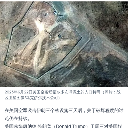
2025年6月22日美国空袭后福尔多布满泥土的入口特写（照片：战
区卫星图像/马克萨尔技术公司）
在美国空军袭击伊朗
三个核设施
三天后，关于
破坏程度
的讨
论仍在持续。
美国总统唐纳德·特朗普（Donald Trump）于周三对美国媒