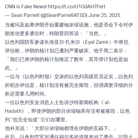
CNN is Fake News!
https://t.co/U1G0AH7FxH
— Sean Parnell (@SeanParnellATSD)
June 25, 2025
当被问及如果伊朗开始重建铀浓缩设施，他是否会下令对伊
朗发动更多袭击时，特朗普回答说：「当然。」
以色列国防军参谋长埃亚尔·扎米尔（Eyal Zamir）中将也
评估称，伊朗的核计划已遭到严重破坏。他于周二表示：
「我们已将伊朗的核计划推迟了数年，其导弹计划也是如
此。」
一位与《以色列时报》交谈的以色列高级官员证实，以色列
的初步评估是，核计划没有被完全摧毁，但强调更详细的分
析还需要几周时间。
一位以色列安全消息人士告诉沙特新闻机构《 al-
Hadath》，即使伊朗的部分浓缩铀库存没有被摧毁，以色
列 “也完全知道” 它们在哪里。
他补充说：「大部分浓缩铀都埋在伊朗的瓦砾下。」
此后，以色列空军对通往福尔多的道路发动了袭击，以阻止