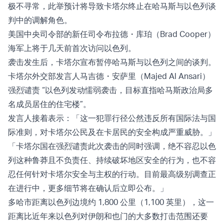
极不寻常，此举预计将导致卡塔尔终止在哈马斯与以色列谈
判中的调解角色。
美国中央司令部的新任司令布拉德・库珀（Brad Cooper）
海军上将于几天前首次访问以色列。
袭击发生后，卡塔尔宣布暂停哈马斯与以色列之间的谈判。
卡塔尔外交部发言人马吉德・安萨里（Majed Al Ansari）
强烈谴责 “以色列发动懦弱袭击，目标直指哈马斯政治局多
名成员居住的住宅楼”。
发言人接着表示：「这一犯罪行径公然违反所有国际法与国
际准则，对卡塔尔公民及在卡居民的安全构成严重威胁。」
「卡塔尔国在强烈谴责此次袭击的同时强调，绝不容忍以色
列这种鲁莽且不负责任、持续破坏地区安全的行为，也不容
忍任何针对卡塔尔安全与主权的行动。目前最高级别调查正
在进行中，更多细节将在确认后立即公布。」
多哈市距离以色列边境约 1,800 公里（1,100 英里），这一
距离比近年来以色列对伊朗和也门的大多数打击范围还要