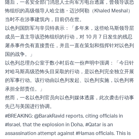
随后，一名安全部门消息人士向军方电台透露，曾领导该恐
怖组织的高级领导人哈立德・迈沙阿勒（Khaled Meshal）
当时不在涉事建筑内，目前仍在世。
以色列国防军与辛贝特表示：「多年来，这些哈马斯领导层
成员一直主导该恐怖组织的行动，对 10 月 7 日发生的残忍
屠杀事件负有直接责任，并且一直在策划和指挥针对以色列
国的战争。」
以色列总理办公室于数小时后在一份声明中强调：「今日针
对哈马斯高级恐怖头目采取的行动，是以色列完全独立开展
的军事行动。该行动由以色列发起、以色列实施，以色列将
承担全部责任。」
然而，一名以色列官员向以色列媒体透露，此次袭击行动事
先已与美国进行协调。
#BREAKING
:
@BarakRavid
reports, citing officials in
#Israel
, that the explosion in Doha,
#Qatar
is an
assassination attempt against
#Hamas
officials. This is