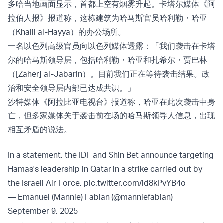
多哈当地画面显示，首都上空有烟雾升起。卡塔尔媒体《阿
拉伯人报》报道称，这栋建筑为哈马斯官员哈利勒・哈亚
（Khalil al-Hayya）的办公场所。
一名以色列高级官员向以色列媒体透露：「我们袭击在卡塔
尔的哈马斯领导层，包括哈利勒・哈亚和扎希尔・贾巴林
（[Zaher] al-Jabarin）。目前我们正在等待袭击结果。政
治和安全领导层内部已达成共识。」
沙特媒体《阿拉比亚电视台》报道称，哈亚在此次袭击中身
亡，但多家媒体关于袭击前在场的哈马斯领导人信息，出现
相互矛盾的说法。
In a statement, the IDF and Shin Bet announce targeting
Hamas's leadership in Qatar in a strike carried out by
the Israeli Air Force.
pic.twitter.com/id8kPvYB4o
— Emanuel (Mannie) Fabian (@manniefabian)
September 9, 2025