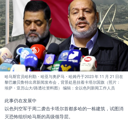
哈马斯官员哈利勒・哈亚与奥萨马・哈姆丹于2023 年 11 月 21 日在
黎巴嫩贝鲁特出席新闻发布会，背景处悬挂着卡塔尔国旗（照片：
埃萨・亚历山大/路透社资料图） 编辑：全以色列新闻工作人员
此事仍在发展中
以色列空军于周二袭击卡塔尔首都多哈的一栋建筑，试图消
灭恐怖组织哈马斯的高级领导层。