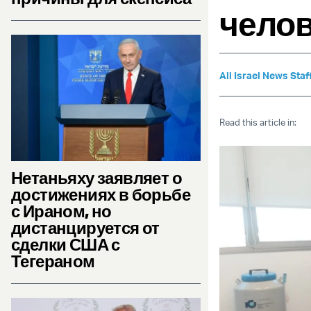
чело
All Israel News Staf
Read this article in:
Нетаньяху заявляет о
достижениях в борьбе
с Ираном, но
дистанцируется от
сделки США с
Тегераном