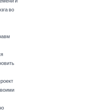
емени и
зга во
равм
ся
новить
проект
своими
но