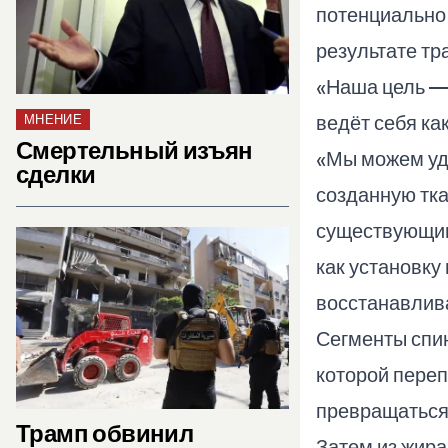
потенциально
результате тр
«Наша цель — 
ведёт себя ка
МНЕНИЕ
Смертельный изъян
«Мы можем уда
сделки
созданную тка
существующим
как установку
восстанавлив
Сегменты спин
которой пере
превращаться
Трамп обвинил
Затем из жира