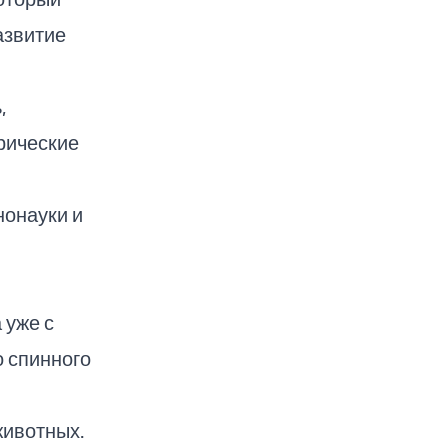
азвитие
,
рические
нонауки и
 уже с
 спинного
животных.