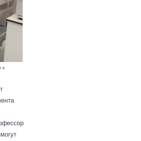
т в
т
мента
рофессор
 могут