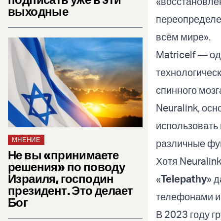
«восстановле
выходные
переопределен
всём мире».
Matricelf — о
технологичес
спинного мозг
Neuralink, о
использовать 
МНЕНИЕ
различные фу
Не вы «принимаете
Хотя Neuralin
решения» по поводу
Израиля, господин
«
Telepathy
» 
президент. Это делает
телефонами и
Бог
В 2023 году г