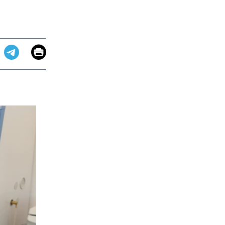
Email
Print
app
dit
Telegram