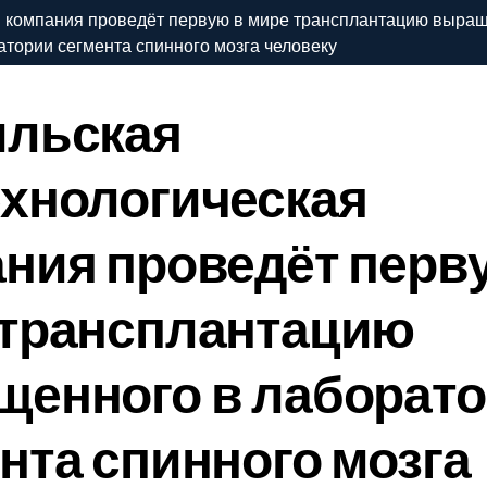
я компания проведёт первую в мире трансплантацию выращ
атории сегмента спинного мозга человеку
ильская
хнологическая
ния проведёт перв
 трансплантацию
щенного в лаборат
нта спинного мозга