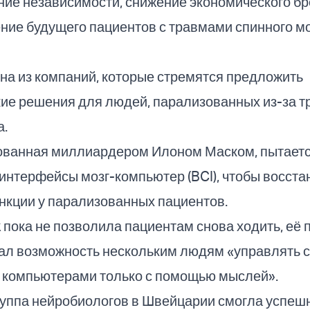
ние независимости, снижение экономического бр
ие будущего пациентов с травмами спинного мо
дна из компаний, которые стремятся предложить
кие решения для людей, парализованных из-за т
а.
снованная миллиардером Илоном Маском, пытает
интерфейсы мозг-компьютер (BCI), чтобы восста
нкции у парализованных пациентов.
k пока не позволила пациентам снова ходить, её 
дал возможность нескольким людям «управлять 
 компьютерами только с помощью мыслей».
руппа нейробиологов в Швейцарии смогла успеш