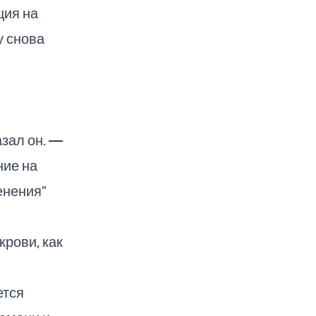
ция на
у снова
зал он. —
ние на
енения”
крови, как
ется