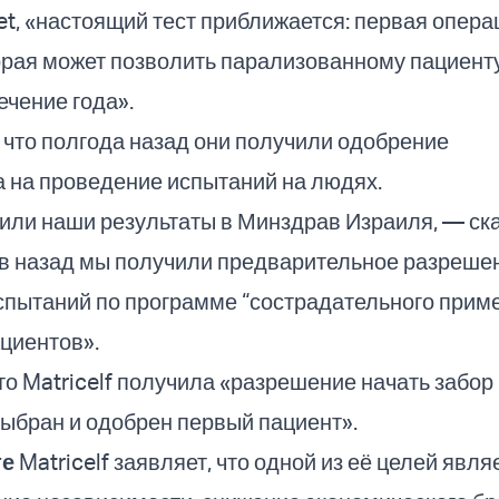
t, «настоящий тест приближается: первая опера
орая может позволить парализованному пациент
течение года».
 что полгода назад они получили одобрение
а на проведение испытаний на людях.
ли наши результаты в Минздрав Израиля, — ска
в назад мы получили предварительное разреше
спытаний по программе “сострадательного прим
ациентов».
то Matricelf получила «разрешение начать забор 
выбран и одобрен первый пациент».
те
Matricelf заявляет, что одной из её целей явля