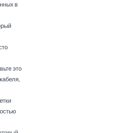
нных в
орый
сто
вьте это
кабеля,
етки
ностью
который