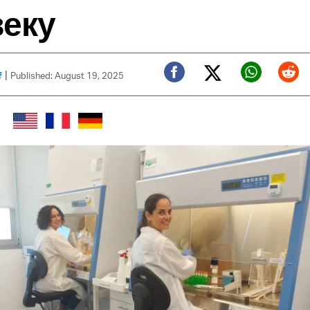
веку
|
f
Published: August 19, 2025
Twitter (X)
Facebook
Whats
Red