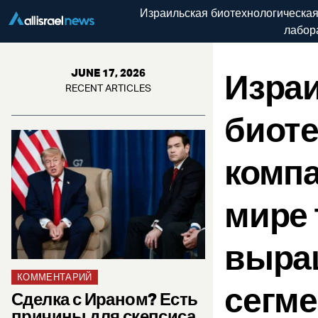
Израильская биотехнологическа
лабор
Изра
JUNE 17, 2026
RECENT ARTICLES
биоте
компа
мире
выра
КОММЕНТАРИЙ
сегме
Сделка с Ираном? Есть
причины для скепсиса