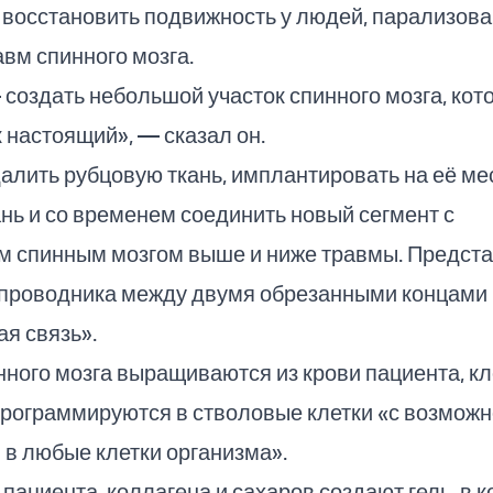
 восстановить подвижность у людей, парализова
авм спинного мозга.
создать небольшой участок спинного мозга, кот
к настоящий», — сказал он.
лить рубцовую ткань, имплантировать на её ме
нь и со временем соединить новый сегмент с
 спинным мозгом выше и ниже травмы. Предста
 проводника между двумя обрезанными концами 
ая связь».
ного мозга выращиваются из крови пациента, кл
программируются в стволовые клетки «с возмож
 в любые клетки организма».
 пациента, коллагена и сахаров создают гель, в 