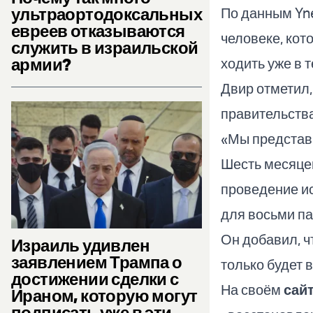
ультраортодоксальных
По данным Yne
евреев отказываются
человеке, кот
служить в израильской
армии?
ходить уже в 
Двир отметил,
правительств
«Мы представи
Шесть месяце
проведение и
для восьми п
Он добавил, ч
Израиль удивлен
заявлением Трампа о
только будет 
достижении сделки с
На своём
сай
Ираном, которую могут
подписать уже в эти