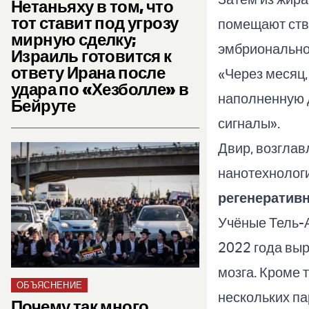
Нетаньяху в том, что
тот ставит под угрозу
помещают ство
мирную сделку;
эмбриональног
Израиль готовится к
ответу Ирана после
«Через месяц,
удара по «Хезболле» в
наполненную 
Бейруте
сигналы».
Двир, возглав
нанотехнологи
регенератив
Учёные Тель-А
2022 года вы
мозга. Кроме 
ОБЪЯСНЕНИЕ
нескольких п
Почему так много