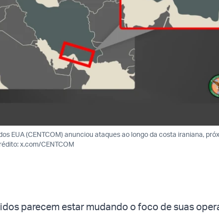
os EUA (CENTCOM) anunciou ataques ao longo da costa iraniana, pró
Crédito: x.com/CENTCOM
idos parecem estar mudando o foco de suas ope