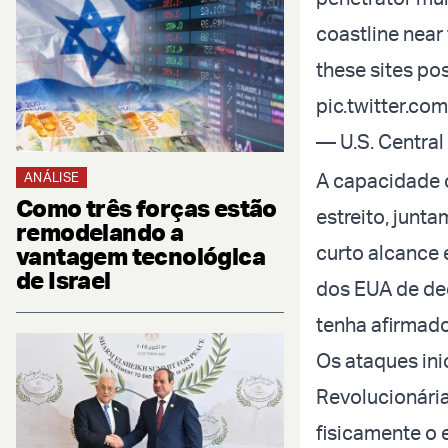
coastline near 
these sites pos
pic.twitter.c
— U.S. Centr
A capacidade 
ANÁLISE
Como três forças estão
estreito, junt
remodelando a
curto alcance 
vantagem tecnológica
de Israel
dos EUA de dec
tenha afirmado
Os ataques ini
Revolucionária
fisicamente o