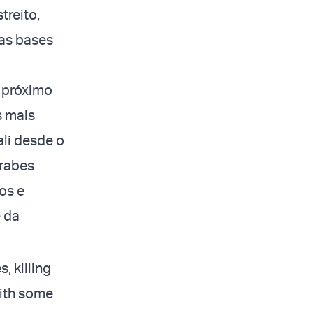
treito,
das bases
, próximo
s mais
li desde o
Árabes
os e
e da
, killing
with some