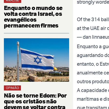
ANÁLISE
strongly word
Enquanto o mundo se
volta contra Israel, os
evangélicos
Of the 314 ball
permanecem firmes
at the UAE ai
— dan linnaeu
Enquanto a gue
aguardando do 
entanto, o Est
anualmente ce
outros produto
OPINIÃO
A capacidade d
Não se torne Edom: Por
marítimas e di
que os cristãos não
devem se voltar contra
que transitam