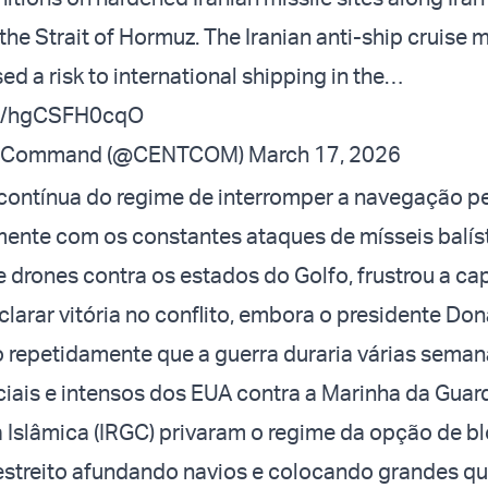
the Strait of Hormuz. The Iranian anti-ship cruise m
ed a risk to international shipping in the…
om/hgCSFH0cqO
al Command (@CENTCOM)
March 17, 2026
contínua do regime de interromper a navegação p
amente com os constantes ataques de mísseis balís
e drones contra os estados do Golfo, frustrou a c
larar vitória no conflito, embora o presidente Do
 repetidamente que a guerra duraria várias seman
ciais e intensos dos EUA contra a Marinha da Guar
 Islâmica (IRGC) privaram o regime da opção de b
 estreito afundando navios e colocando grandes q