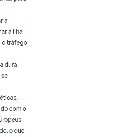
r a
ar a ilha
o o tráfego
a dura
 se
éticas.
sado com o
europeus
do, o que