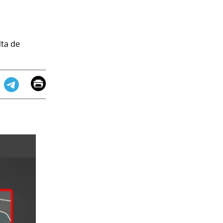
lta de
Email
Print
app
dit
Telegram