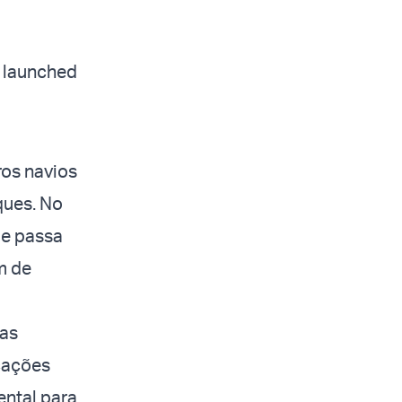
s launched
ros navios
ques. No
de passa
m de
nas
rcações
ental para