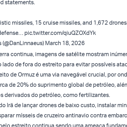
ed statements.
istic missiles, 15 cruise missiles, and 1,672 drone
r defense…
pic.twitter.com/qiuQZOXdYk
s (@DanLinnaeus)
March 18, 2026
rra continua, imagens de satélite mostram inúme
lado de fora do estreito para evitar possíveis ata
reito de Ormuz é uma via navegável crucial, por on
rca de 20% do suprimento global de petróleo, alé
s derivados do petróleo, como fertilizantes.
o Irã de lançar drones de baixo custo, instalar mi
sparar mísseis de cruzeiro antinavio contra emba
 pelo estreito continua sendo uma ameaça fundam