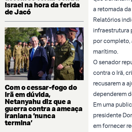
Israel na hora da ferida
a retomada da
de Jacó
Relatórios ind
infraestrutura 
por completo, a
marítimo.
O senador rep
contra o Irã, 
recusarem a aj
Com o cessar-fogo do
Irã em dúvida,
dependerem de
Netanyahu diz que a
Em uma public
guerra contra a ameaça
iraniana ‘nunca
presidente Don
termina’
em fornecer re