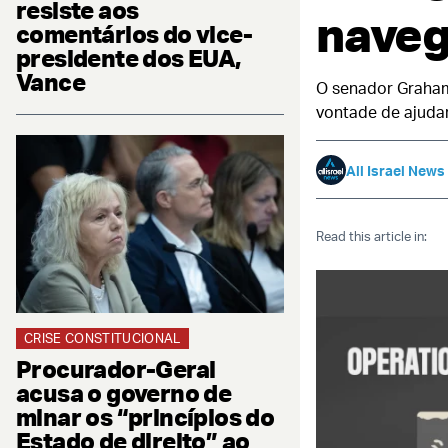
resiste aos
naveg
comentários do vice-
presidente dos EUA,
Vance
O senador Graham 
vontade de ajudar
All Israel News
Read this article in:
CRISE CONSTITUCIONAL
Procurador-Geral
acusa o governo de
minar os “princípios do
Estado de direito” ao