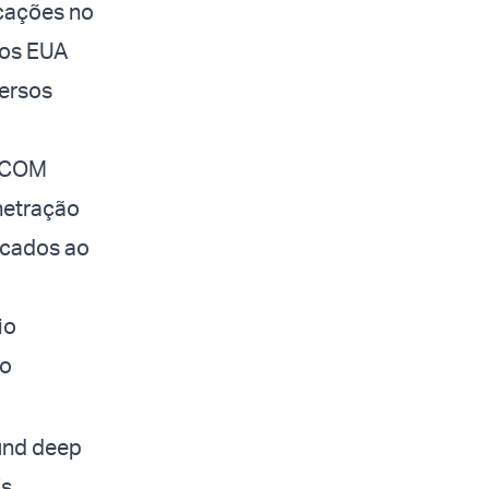
rcações no
dos EUA
ersos
NTCOM
netração
ficados ao
io
ão
ound deep
’s