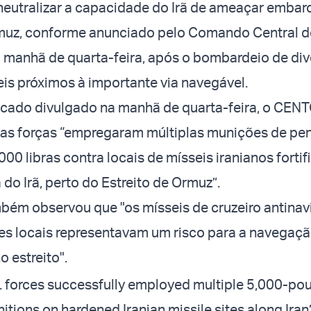
 neutralizar a capacidade do Irã de ameaçar emba
rmuz, conforme anunciado pelo Comando Central 
manhã de quarta-feira, após o bombardeio de div
eis próximos à importante via navegável.
ado divulgado na manhã de quarta-feira, o CE
uas forças “empregaram múltiplas munições de pe
000 libras contra locais de mísseis iranianos forti
 do Irã, perto do Estreito de Ormuz”.
mbém observou que "os mísseis de cruzeiro antinav
es locais representavam um risco para a navegaç
o estreito".
. forces successfully employed multiple 5,000-p
itions on hardened Iranian missile sites along Iran