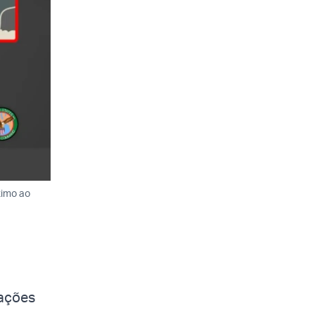
ximo ao
rações