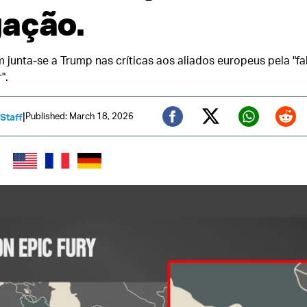
ação.
junta-se a Trump nas críticas aos aliados europeus pela "fa
".
|
Published: March 18, 2026
 Staff
Twitter (X)
Facebook
Whats
Red