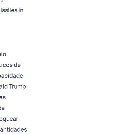
issiles in
elo
ticos de
apacidade
nald Trump
as.
da
loquear
uantidades