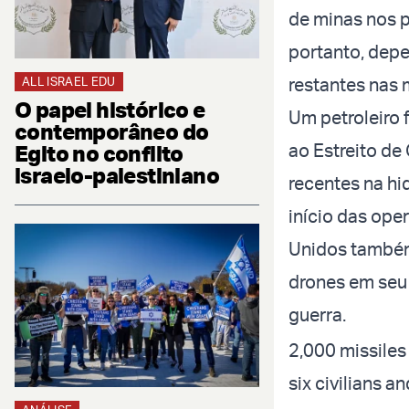
de minas nos p
portanto, depe
restantes nas 
ALL ISRAEL EDU
O papel histórico e
Um petroleiro 
contemporâneo do
ao Estreito de
Egito no conflito
israelo-palestiniano
recentes na hi
início das ope
Unidos também
drones em seu 
guerra.
2,000 missiles
six civilians 