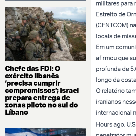
militares para
Estreito de O
(CENTCOM) na 
locais de míss
Em um comunic
afirmou que s
Chefe das FDI: O
profunda de 5.
exército libanês
longo da costa
‘precisa cumprir
compromissos’; Israel
O relatório ta
prepara entrega de
iranianos ness
zonas piloto no sul do
Líbano
internacional n
Hours ago, U.S
penetrator mun