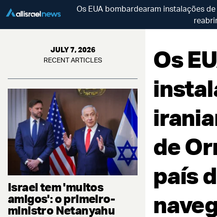
Os EUA bombardearam instalações de mí
reabri
Os E
JULY 7, 2026
RECENT ARTICLES
insta
irania
de Or
país d
Israel tem 'muitos
navegá
amigos': o primeiro-
ministro Netanyahu