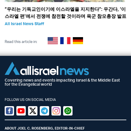
“우리는 기독교인이기에 이스라엘을 지지한다”: 우간다, ‘이
스라엘 편’에서 전쟁에 참전할 것이라며 육군 참모총장 발표
All Israel News Staff
Read this article in:
Covering news and events impacting Israel & the Middle East
for the Evangelical world
FOLLOW US ON SOCIAL MEDIA
Facebook
Youtube
Twitter (X)
Telegram
Instagram
Whatsapp
ABOUT JOEL C. ROSENBERG, EDITOR-IN-CHIEF