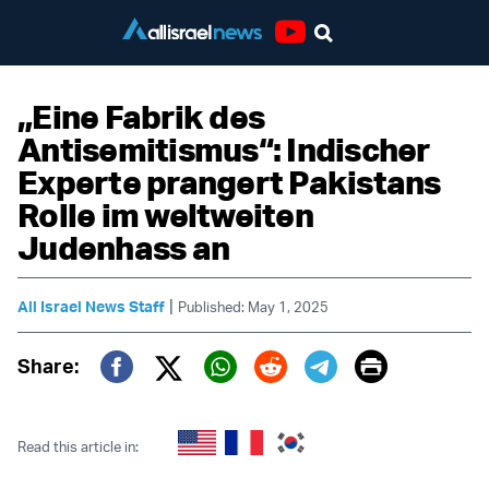
Youtube
„Eine Fabrik des
Antisemitismus“: Indischer
Experte prangert Pakistans
Rolle im weltweiten
Judenhass an
|
All Israel News Staff
Published: May 1, 2025
Print
Share:
Twitter (X)
Facebook
Whatsapp
Reddit
Telegram
Read this article in: