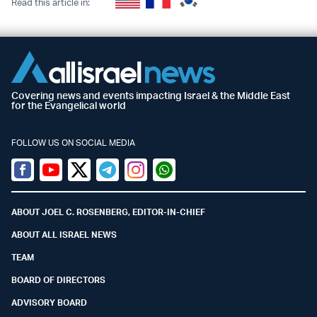
Read this article in:
Covering news and events impacting Israel & the Middle East
for the Evangelical world
FOLLOW US ON SOCIAL MEDIA
Facebook
Youtube
Twitter (X)
Telegram
Instagram
Whatsapp
ABOUT JOEL C. ROSENBERG, EDITOR-IN-CHIEF
ABOUT ALL ISRAEL NEWS
TEAM
BOARD OF DIRECTORS
ADVISORY BOARD