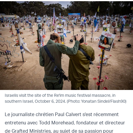
Israelis visit the site of the Re'im music festival massacre, in
southern Israel, October 6, 2024. (Photo: Yonatan Sindel/Flash90)
Le journaliste chrétien Paul Calvert s'est récemment
entretenu avec Todd Morehead, fondateur et directeur
de Grafted Ministries, au sujet de sa passion pour