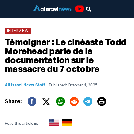
Youtube
INTERVIEW
Témoigner : Le cinéaste Todd
Morehead parle de la
documentation sur le
massacre du 7 octobre
|
All Israel News Staff
Published: October 4, 2025
Print
Share:
Twitter (X)
Facebook
Whatsapp
Reddit
Telegram
Read this article in: