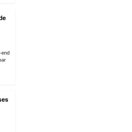
 de
k-end
par
ses