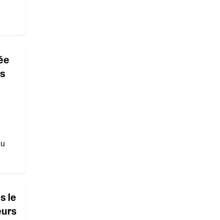
ée
es
du
s le
eurs