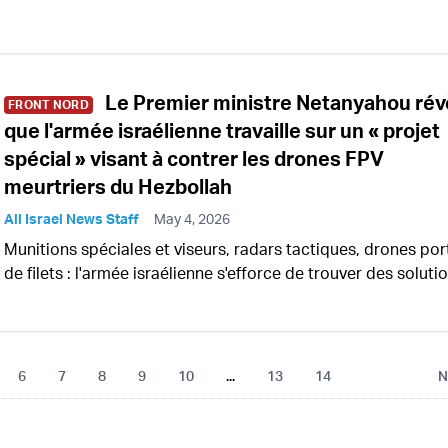
Le Premier ministre Netanyahou rév
FRONT NORD
que l'armée israélienne travaille sur un « projet
spécial » visant à contrer les drones FPV
meurtriers du Hezbollah
All Israel News Staff
May 4, 2026
Munitions spéciales et viseurs, radars tactiques, drones por
de filets : l'armée israélienne s'efforce de trouver des soluti
6
7
8
9
10
...
13
14
N