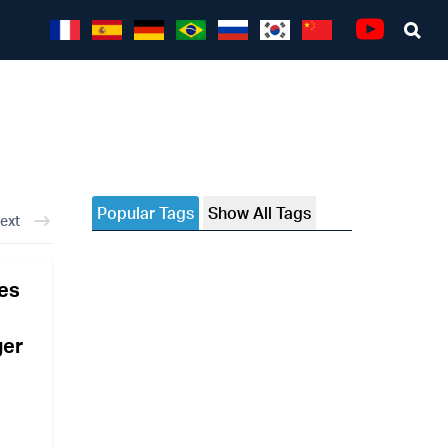
Sea
Youtube
Popular Tags
Show All Tags
ext
nes
ger