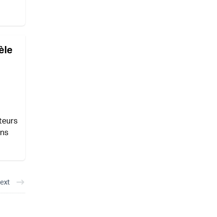
èle
teurs
ons
ext