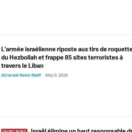
L'armée israélienne riposte aux tirs de roquett
du Hezbollah et frappe 85 sites terroristes à
travers le Liban
All Israel News Staff
May 9, 2026
Israël élimine un haut responsable d
FRONT NORD