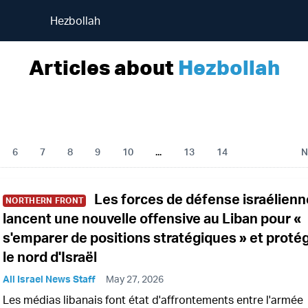
Hezbollah
Articles about
Hezbollah
6
7
8
9
10
...
13
14
N
Les forces de défense israélien
NORTHERN FRONT
lancent une nouvelle offensive au Liban pour «
s'emparer de positions stratégiques » et proté
le nord d'Israël
All Israel News Staff
May 27, 2026
Les médias libanais font état d'affrontements entre l'armée