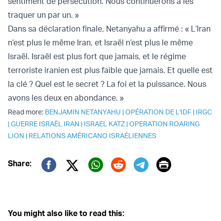
sentiment de persécution. Nous continuerons à les
traquer un par un. »
Dans sa déclaration finale, Netanyahu a affirmé : « L’Iran
n’est plus le même Iran, et Israël n’est plus le même
Israël. Israël est plus fort que jamais, et le régime
terroriste iranien est plus faible que jamais. Et quelle est
la clé ? Quel est le secret ? La foi et la puissance. Nous
avons les deux en abondance. »
Read more:
BENJAMIN NETANYAHU
|
OPÉRATION DE L'IDF
|
IRGC
|
GUERRE ISRAËL IRAN
|
ISRAEL KATZ
|
OPERATION ROARING
LION
|
RELATIONS AMÉRICANO ISRAÉLIENNES
Print
Share:
Twitter (X)
Facebook
Whatsapp
Reddit
Telegram
You might also like to read this: