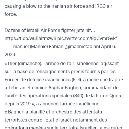
causing a blow to the Iranian air force and IRGC air
force.
Dozens of Israeli Air Force fighter jets hit…
https://t.co/wuBaitmzw8
pic.twitter.com/9pCvmrGvkf
— Emanuel (Mannie) Fabian (@manniefabian)
April 6,
2026
« Hier (dimanche), l’armée de l’air israélienne, agissant
sur la base de renseignements précis fournis par les
Forces de défense israéliennes (FDI), a mené une frappe
à Téhéran et éliminé Asghar Bagheri, commandant de
l’unité des opérations spéciales (840) de la Force Qods
depuis 2019 », a annoncé l’armée israélienne.
« Bagheri a planifié et orchestré des attentats
terroristes contre l’État d’Israël, notamment des
opérations menées sur le territoire israélien, ainsi qu’en