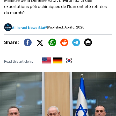
Ministre de la Défense Katz : Environ 85 % des
exportations pétrochimiques de l'Iran ont été retirées
du marché
|
Published: April 6, 2026
All Israel News Staff
Print
Share:
Twitter (X)
Facebook
Whatsapp
Reddit
Telegram
Read this article in: