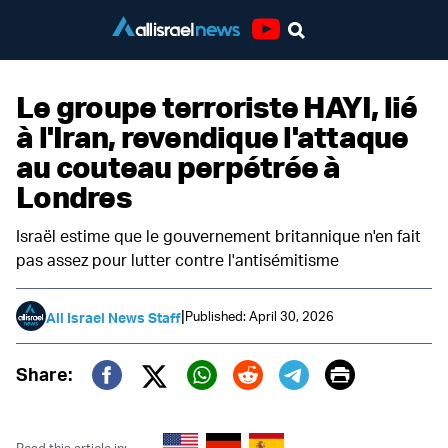
Youtube
Le groupe terroriste HAYI, lié
à l'Iran, revendique l'attaque
au couteau perpétrée à
Londres
Israël estime que le gouvernement britannique n'en fait
pas assez pour lutter contre l'antisémitisme
|
Published: April 30, 2026
All Israel News Staff
Print
Share:
Twitter (X)
Facebook
Whatsapp
Reddit
Telegram
Read this article in: