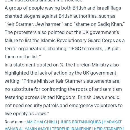
A group of people waving both British and Israeli flags
chanted slogans against British authorities, such as
“Keir Starmer, Jew harmer,” and “shame on Sadiq Khan.”
The protesters also pointed out the UK government’s
failure to list the Islamic Revolutionary Guard Corps as a
terror organization, chanting, “IRGC terrorists, UK put
them on the list.”
In a statement posted on 𝕏, the Foreign Ministry also
highlighted the lack of action by the UK government,
writing, “Prime Minister Keir Starmer’s statements are
no substitute for confronting the roots of antisemitism
festering across United Kingdom. British Jews should
not need security patrols and emergency volunteers to
live openly as Jews.”
Read more:
AMICHAI CHIKLI
|
JUIFS BRITANNIQUES
|
HARAKAT
ASHAB AL YAMIN (HAYI)
|
TERREUR IRANIENNE
|
KEIR STARMER
|