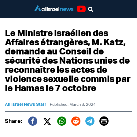
Youtube
Le Ministre israélien des
Affaires étrangères, M. Katz,
demande au Conseil de
sécurité des Nations unies de
reconnaître les actes de
violence sexuelle commis par
le Hamas le 7 octobre
|
All Israel News Staff
Published: March 8, 2024
Print
Share:
Twitter (X)
Facebook
Whatsapp
Reddit
Telegram