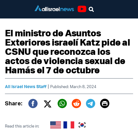
Youtube
El ministro de Asuntos
Exteriores israelí Katz pide al
CSNU que reconozca los
actos de violencia sexual de
Hamás el 7 de octubre
|
All Israel News Staff
Published: March 8, 2024
Print
Share:
Twitter (X)
Facebook
Whatsapp
Reddit
Telegram
Read this article in: