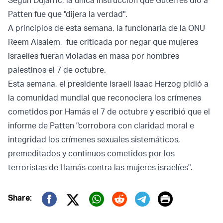
Según Dujarric, la única instrucción que Guterres dio a
Patten fue que "dijera la verdad".
A principios de esta semana, la funcionaria de la ONU
Reem Alsalem, fue
criticada
por negar que mujeres
israelíes fueran violadas en masa por hombres
palestinos el 7 de octubre.
Esta semana, el presidente israelí Isaac Herzog pidió a
la comunidad mundial que reconociera los crímenes
cometidos por Hamás el 7 de octubre y escribió que el
informe de Patten "corrobora con claridad moral e
integridad los crímenes sexuales sistemáticos,
premeditados y continuos cometidos por los
terroristas de Hamás contra las mujeres israelíes".
Print
Share:
Twitter (X)
Facebook
Whatsapp
Reddit
Telegram