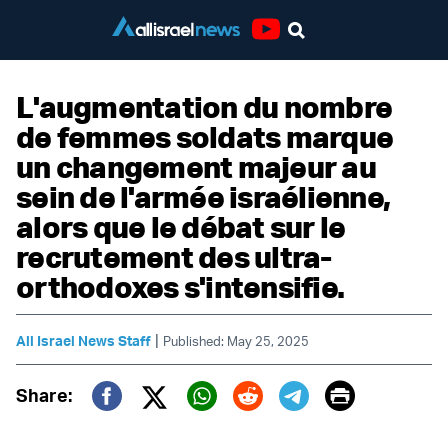
Youtube
L'augmentation du nombre
de femmes soldats marque
un changement majeur au
sein de l'armée israélienne,
alors que le débat sur le
recrutement des ultra-
orthodoxes s'intensifie.
|
All Israel News Staff
Published: May 25, 2025
Print
Share:
Twitter (X)
Facebook
Whatsapp
Reddit
Telegram