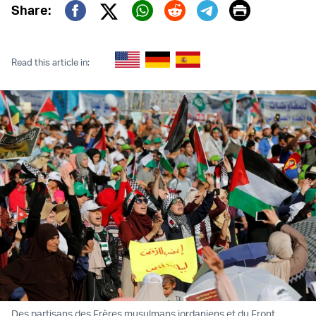
Print
Share:
Twitter (X)
Facebook
Whatsapp
Reddit
Telegram
Read this article in:
Des partisans des Frères musulmans jordaniens et du Front