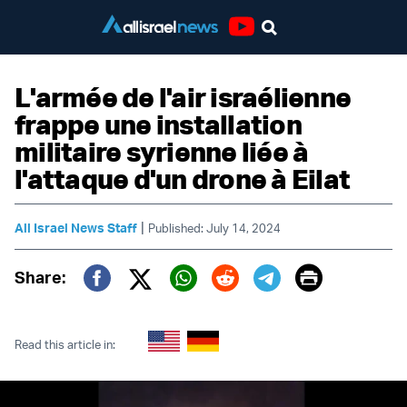
Youtube
L'armée de l'air israélienne
frappe une installation
militaire syrienne liée à
l'attaque d'un drone à Eilat
|
All Israel News Staff
Published: July 14, 2024
Print
Share:
Twitter (X)
Facebook
Whatsapp
Reddit
Telegram
Read this article in: