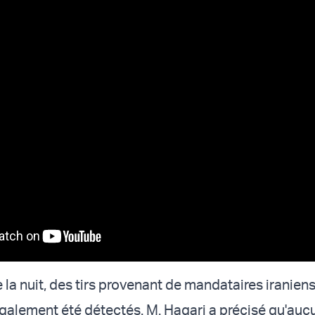
e la nuit, des tirs provenant de mandataires iranie
 également été détectés. M. Hagari a précisé qu'auc