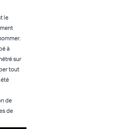
t le
ement
s nommer.
pé à
nétré sur
per tout
 été
on de
ies de