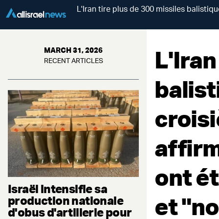
L'Iran tire plus de 300 missiles balistiq
L'Iran
MARCH 31, 2026
RECENT ARTICLES
balist
croisi
affir
ont ét
Israël intensifie sa
et "no
production nationale
d'obus d'artillerie pour