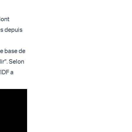
dont
és depuis
ne base de
ir". Selon
'IDF a