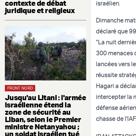
contexte de débat
israélien.
juridique et religieux
Dimanche matin
déclaré que 99
"La nuit derniè
300 menaces de
lancées vers le
réussite straté
Hagari a décla
FRONT NORD
Jusqu'au Litani : l'armée
intercepter la 
israélienne étend la
défense aérien
zone de sécurité au
Liban, selon le Premier
chasse de l'IAF
ministre Netanyahou ;
un soldat israélien tué