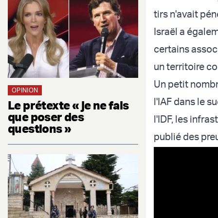
tirs n'avait pén
Israël a égale
certains associ
un territoire c
Un petit nombr
OPINION
l'IAF dans le s
Le prétexte « je ne fais
que poser des
l'IDF, les inf
questions »
publié des pre