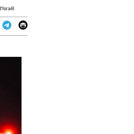
'Israël
Email
Print
app
dit
Telegram