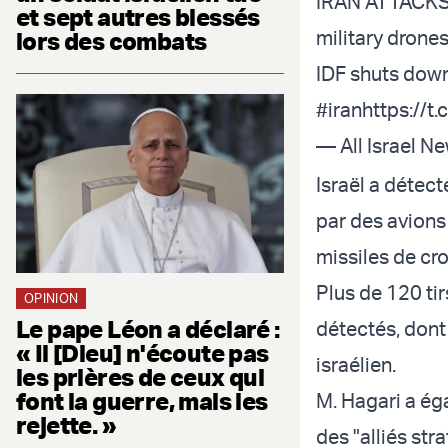
IRAN ATTACKS I
et sept autres blessés
military drones
lors des combats
IDF shuts down 
#iran
https://t
— All Israel N
Israël a détect
par des avions
missiles de croi
Plus de 120 tir
OPINION
Le pape Léon a déclaré :
détectés, dont
« Il [Dieu] n'écoute pas
israélien.
les prières de ceux qui
font la guerre, mais les
M. Hagari a é
rejette. »
des "alliés str