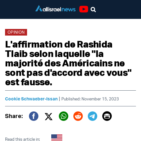
Youtube
OPINION
L'affirmation de Rashida
Tlaib selon laquelle "la
majorité des Américains ne
sont pas d'accord avec vous"
est fausse.
|
Cookie Schwaeber-Issan
Published: November 15, 2023
Print
Share:
Twitter (X)
Facebook
Whatsapp
Reddit
Telegram
Read this article in: