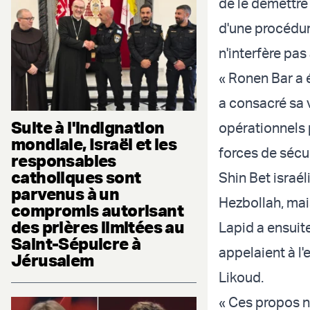
de le démettre
d'une procédur
n'interfère pas
« Ronen Bar a 
a consacré sa v
Suite à l'indignation
opérationnels p
mondiale, Israël et les
forces de sécur
responsables
catholiques sont
Shin Bet israé
parvenus à un
Hezbollah, mais
compromis autorisant
des prières limitées au
Lapid a ensuit
Saint-Sépulcre à
appelaient à l'
Jérusalem
Likoud.
« Ces propos ne