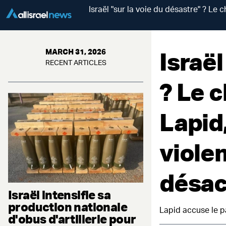
Israël "sur la voie du désastre" ? Le 
Israël
MARCH 31, 2026
RECENT ARTICLES
? Le c
Lapid
violen
désac
Israël intensifie sa
production nationale
Lapid accuse le p
d'obus d'artillerie pour