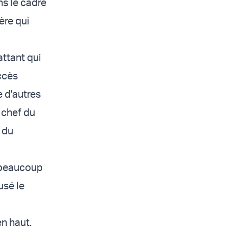
ns le cadre
ère qui
attant qui
uccès
e d'autres
 chef du
 du
t beaucoup
usé le
en haut.