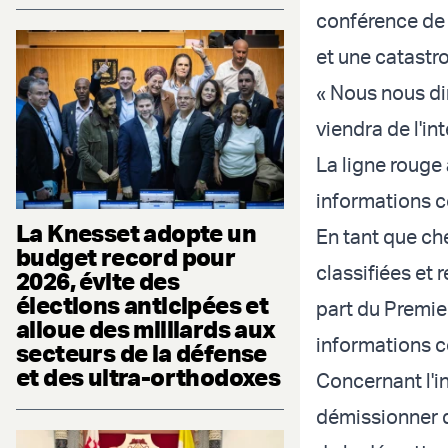
conférence de 
et une catastro
« Nous nous dir
viendra de l'in
La ligne rouge 
informations co
La Knesset adopte un
En tant que che
budget record pour
classifiées et 
2026, évite des
élections anticipées et
part du Premier
alloue des milliards aux
informations co
secteurs de la défense
et des ultra-orthodoxes
Concernant l'in
démissionner d