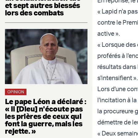
En réponse, le 
et sept autres blessés
« Lapid n'a pa
lors des combats
contre le Prem
active ».
« Lorsque des 
proférés à l'en
résultats dans 
s'intensifient ».
Lors d'une con
OPINION
l'incitation à l
Le pape Léon a déclaré :
« Il [Dieu] n'écoute pas
la procureure 
les prières de ceux qui
démettre de le
font la guerre, mais les
rejette. »
« Deux semaine