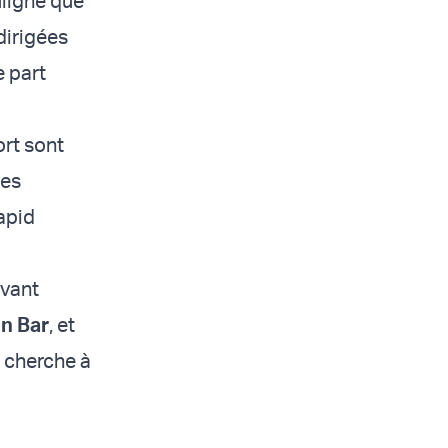
uligne que
dirigées
e part
ort sont
ses
Lapid
avant
n Bar
, et
 cherche à