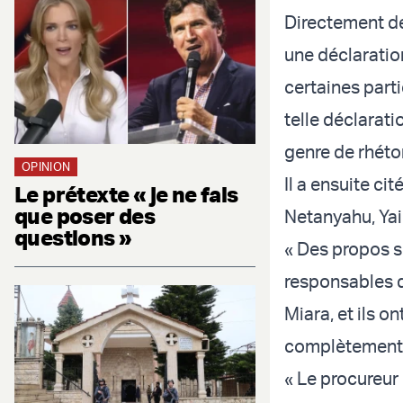
Directement de 
une déclaration
certaines parti
telle déclarat
genre de rhétor
OPINION
Il a ensuite ci
Le prétexte « je ne fais
que poser des
Netanyahu, Yair
questions »
« Des propos si
responsables d
Miara, et ils 
complètement i
« Le procureur