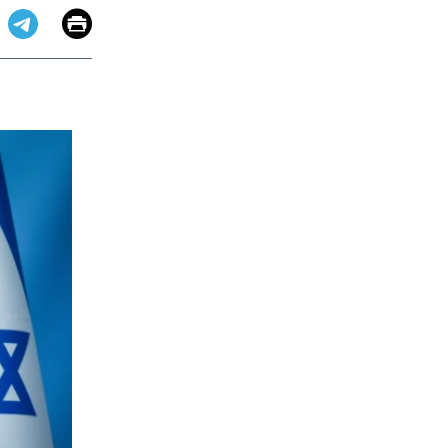
Email
Print
app
dit
Telegram