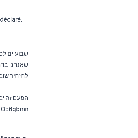
 déclaré,
שבועיים לפ
שאנחנו בדר
להזהיר שוב.
הפעם זה י…
iF8Oc6qbmn