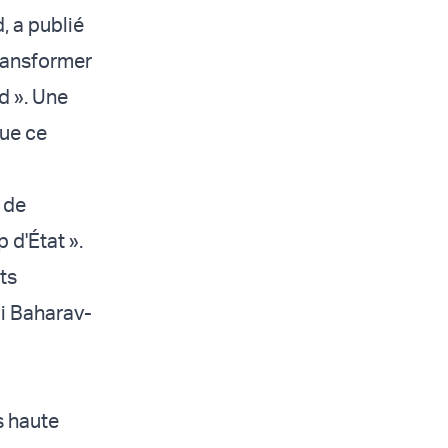
, a publié
transformer
d ». Une
que ce
s de
 d'État ».
ts
li Baharav-
s haute