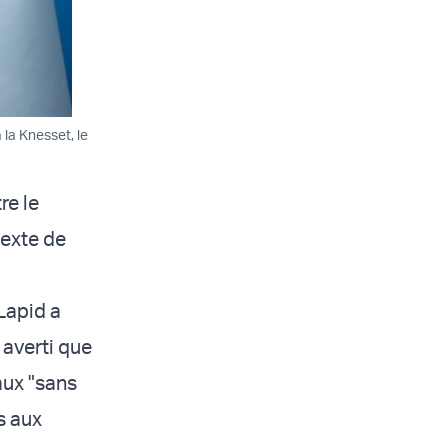
 la Knesset, le
re le
texte de
Lapid a
 averti que
aux "sans
s aux