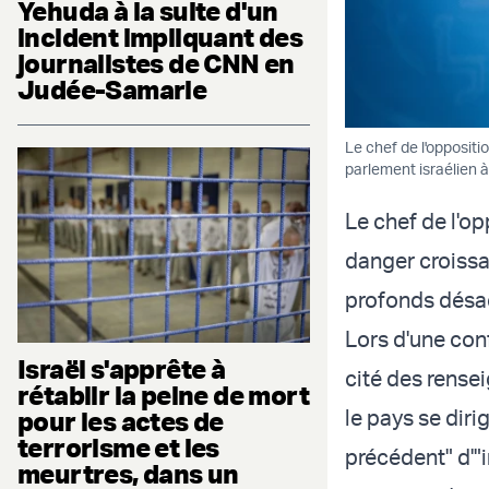
Yehuda à la suite d'un
incident impliquant des
journalistes de CNN en
Judée-Samarie
Le chef de l'oppositi
parlement israélien 
Le chef de l'op
danger croissa
profonds désac
Lors d'une con
Israël s'apprête à
cité des rensei
rétablir la peine de mort
le pays se diri
pour les actes de
terrorisme et les
précédent" d'"i
meurtres, dans un