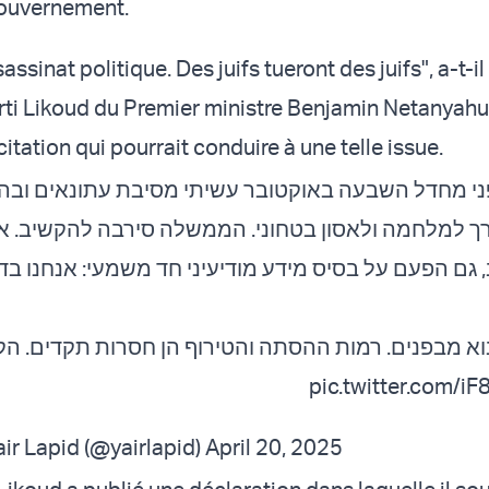
gouvernement.
sassinat politique. Des juifs tueront des juifs", a-t-il
rti Likoud du Premier ministre Benjamin Netanyahu
ncitation qui pourrait conduire à une telle issue.
ני מחדל השבעה באוקטובר עשיתי מסיבת עתונאים ובה
ך למלחמה ולאסון בטחוני. הממשלה סירבה להקשיב. אני
, גם הפעם על בסיס מידע מודיעיני חד משמעי: אנחנו בד
בוא מבפנים. רמות ההסתה והטירוף הן חסרות תקדים. 
pic.twitter.com/
יאיר ל - Yair Lapid (@yairlapid)
April 20, 2025