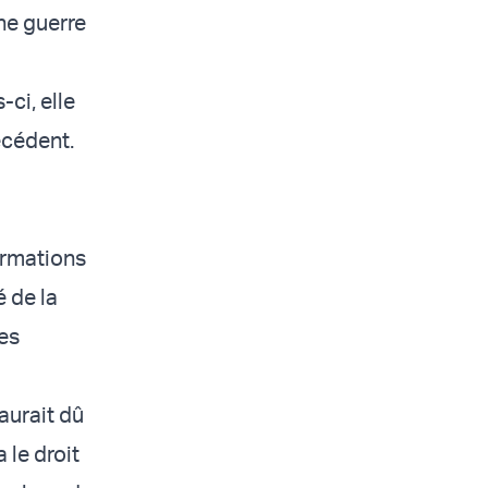
ne guerre
ci, elle
récédent.
ormations
é de la
les
 aurait dû
 le droit