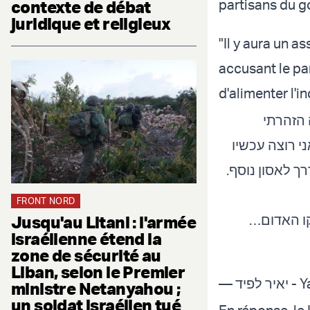
partisans du 
contexte de débat
juridique et religieux
"Il y aura un as
accusant le pa
d'alimenter l'i
 הזהרתי
 רוצה עכשיו
רך לאסון נוסף
FRONT NORD
הקו האדום
Jusqu'au Litani : l'armée
israélienne étend la
zone de sécurité au
Liban, selon le Premier
— פיד
ministre Netanyahou ;
un soldat israélien tué