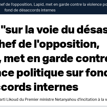
chef de l'opposition, Lapid, met en garde contre la violence po
fond de désaccords internes
 "sur la voie du désa
hef de l'opposition,
, met en garde contre
ce politique sur fon
cords internes
arti Likoud du Premier ministre Netanyahou d'incitation à la 