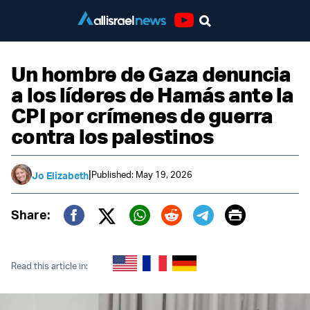
Youtube
Un hombre de Gaza denuncia
a los líderes de Hamás ante la
CPI por crímenes de guerra
contra los palestinos
|
Published: May 19, 2026
Jo Elizabeth
Print
Share:
Twitter (X)
Facebook
Whatsapp
Reddit
Telegram
Read this article in: