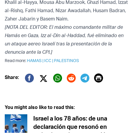
Khalil al-Hayya, Mousa Abu Marzook, Ghazi Hamad, Izzat
al-Rishq, Fathi Hamad, Nizar Awadallah, Husam Badran,
Zaher Jabarin y Basem Naim.
[NOTA DEL EDITOR: El máximo comandante militar de
Hamás en Gaza, Izz al-Din al-Haddad, fué eliminado en
un ataque aereo Israelí tras la presentación de la
denuncia ante la CPI.]
Read more:
HAMAS
|
ICC
|
PALESTINOS
Print
Share:
Twitter (X)
Facebook
Whatsapp
Reddit
Telegram
You might also like to read this:
Israel a los 78 años: de una
declaración que resonó en