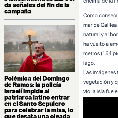
encima de la lín
da señales del fin de la
campaña
Como consecuen
mar de Galile
natural y al b
ha vuelto a em
metros (164 pie
lago.
Las imágenes t
Polémica del Domingo
vegetación y q
de Ramos: la policía
israelí impide al
vio la isla fue
patriarca latino entrar
en el Santo Sepulcro
para celebrar la misa, lo
que desata una oleada