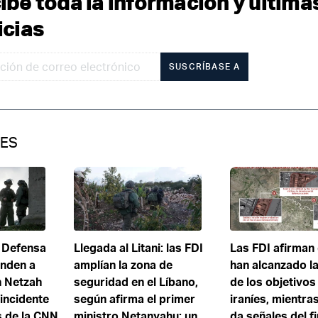
ibe toda la información y última
icias
SUSCRÍBASE A
IES
 Defensa
Llegada al Litani: las FDI
Las FDI afirman
enden a
amplían la zona de
han alcanzado l
n Netzah
seguridad en el Líbano,
de los objetivos
incidente
según afirma el primer
iraníes, mientra
s de la CNN
ministro Netanyahu; un
da señales del fi