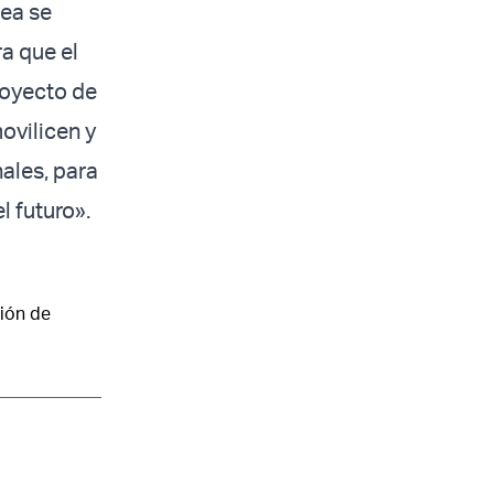
lea se
a que el
royecto de
ovilicen y
ales, para
l futuro».
ción de