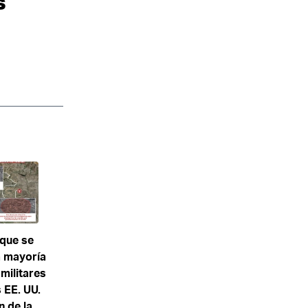
s
 que se
a mayoría
 militares
s EE. UU.
n de la