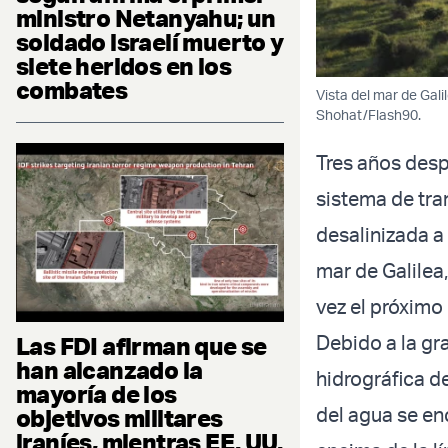
ministro Netanyahu; un
soldado israelí muerto y
siete heridos en los
combates
Vista del mar de Gal
Shohat/Flash90.
Tres años desp
sistema de tra
desalinizada a
mar de Galilea
vez el próximo
Debido a la gr
Las FDI afirman que se
han alcanzado la
hidrográfica de
mayoría de los
del agua se en
objetivos militares
iraníes, mientras EE. UU.