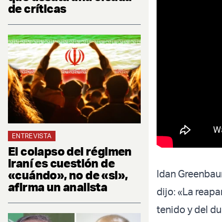
de críticas
ENTREVISTA
El colapso del régimen
iraní es cuestión de
«cuándo», no de «si»,
Idan Greenbaum
afirma un analista
dijo: «La reapa
tenido y del d