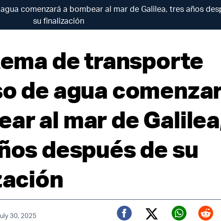
e agua comenzará a bombear al mar de Galilea, tres años de
su finalización
stema de transporte
so de agua comenzar
ar al mar de Galilea
años después de su
zación
July 30, 2025