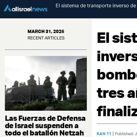
El sistema de transporte inverso d
El si
MARCH 31, 2026
RECENT ARTICLES
inver
bombe
tres 
finali
Las Fuerzas de Defensa
de Israel suspenden a
todo el batallón Netzah
|
KAN 11
Published: 