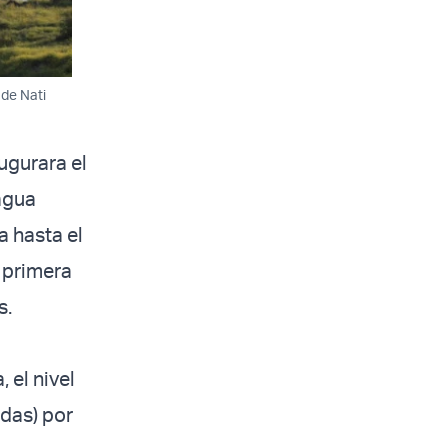
 de Nati
ugurara el
agua
a hasta el
r primera
s.
 el nivel
adas) por