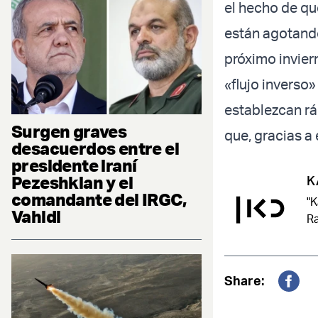
el hecho de qu
están agotand
próximo invier
«flujo inverso
establezcan rá
Surgen graves
que, gracias a 
desacuerdos entre el
presidente iraní
Pezeshkian y el
K
comandante del IRGC,
"K
Vahidi
Ra
Share:
Fac