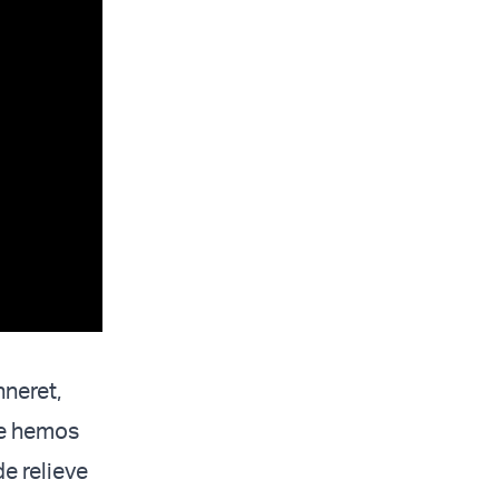
neret,
que hemos
e relieve