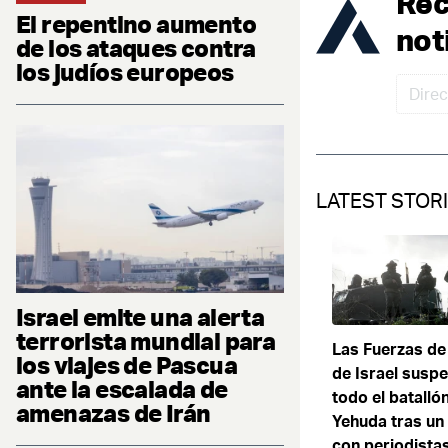
Rec
El repentino aumento
not
de los ataques contra
los judíos europeos
LATEST STOR
Israel emite una alerta
terrorista mundial para
Las Fuerzas de
los viajes de Pascua
de Israel susp
ante la escalada de
todo el batalló
amenazas de Irán
Yehuda tras un 
con periodista