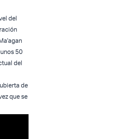
el del
ración
 Ma'agan
a unos 50
ctual del
ubierta de
vez que se