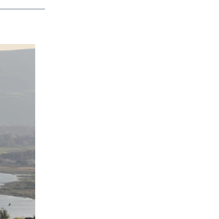
app
dit
Telegram