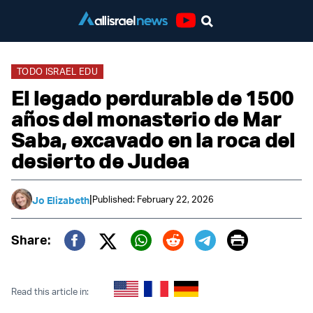
Youtube
TODO ISRAEL EDU
El legado perdurable de 1500
años del monasterio de Mar
Saba, excavado en la roca del
desierto de Judea
|
Published: February 22, 2026
Jo Elizabeth
Print
Share:
Twitter (X)
Facebook
Whatsapp
Reddit
Telegram
Read this article in: