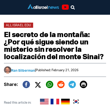
Youtube
ALL ISRAEL EDU
El secreto de la montaña:
¿Por qué sigue siendo un
misterio sin resolver la
localización del monte Sinai?
|
Published: February 21, 2026
Ran Silberman
Print
Share:
Twitter (X)
Facebook
Whatsapp
Reddit
Telegram
Read this article in: