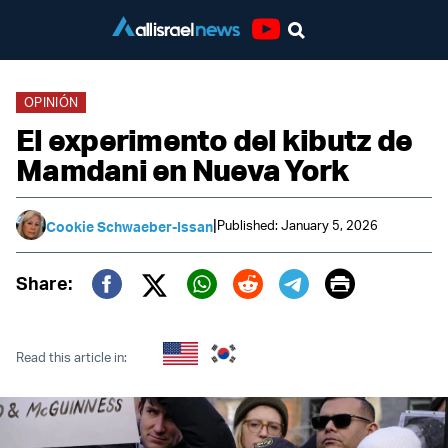
Youtube
OPINIÓN
El experimento del kibutz de
Mamdani en Nueva York
|
Published: January 5, 2026
Cookie Schwaeber-Issan
Print
Share:
Twitter (X)
Facebook
Whatsapp
Reddit
Telegram
Read this article in: