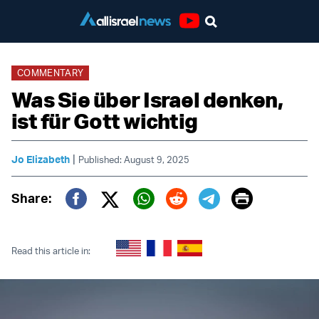
Youtube
COMMENTARY
Was Sie über Israel denken,
ist für Gott wichtig
|
Jo Elizabeth
Published: August 9, 2025
Print
Share:
Twitter (X)
Facebook
Whatsapp
Reddit
Telegram
Read this article in: