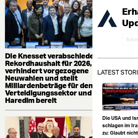
Erh
Upd
Die Knesset verabschiedet
Rekordhaushalt für 2026,
verhindert vorgezogene
LATEST STOR
Neuwahlen und stellt
Milliardenbeträge für den
Verteidigungssektor und die
Haredim bereit
Die USA und Is
schlagen im Ira
zu: Glaubt nich