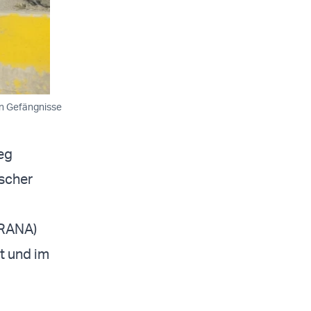
ten Gefängnisse
eg
ischer
HRANA)
st und im