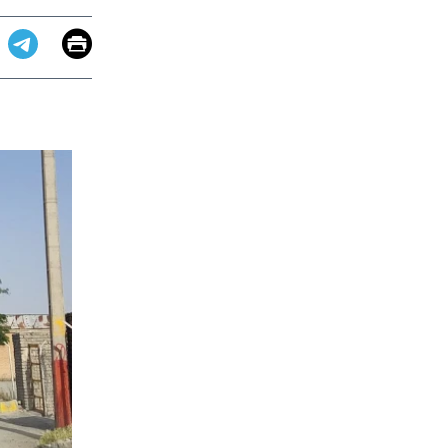
Email
Print
app
dit
Telegram