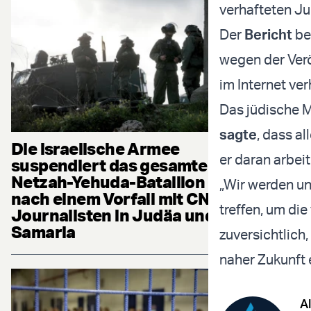
verhafteten Jud
Der
Bericht
be
wegen der Verö
im Internet ver
Das jüdische M
sagte
, dass a
Die israelische Armee
er daran arbeit
suspendiert das gesamte
Netzah-Yehuda-Bataillon
„Wir werden un
nach einem Vorfall mit CNN-
treffen, um die
Journalisten in Judäa und
Samaria
zuversichtlich
naher Zukunft 
Al