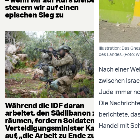
steuern wir auf einen
epischen Sieg zu
Illustration: Das Gh
des Landes. (Foto: 
Nach einer Wel
zwischen Israe
Jude immer noc
Die Nachricht
Während die IDF daran
arbeitet, den Südlibanon zu
berichtete, das
räumen, fordern Soldaten
Handel mit Sch
Verteidigungsminister Katz
auf, „die Arbeit zu Ende zu