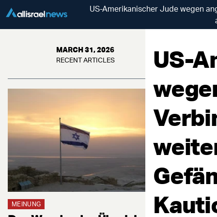
US-Amerikanischer Jude wegen angeb
US-Am
MARCH 31, 2026
RECENT ARTICLES
wegen
Verbi
weite
Gefän
Kauti
MEINUNG