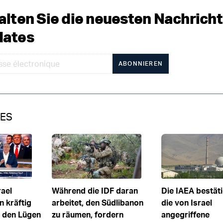
alten Sie die neuesten Nachrich
ates
ABONNIEREN
IES
rael
Während die IDF daran
Die IAEA bestäti
n kräftig
arbeitet, den Südlibanon
die von Israel
t den Lügen
zu räumen, fordern
angegriffene