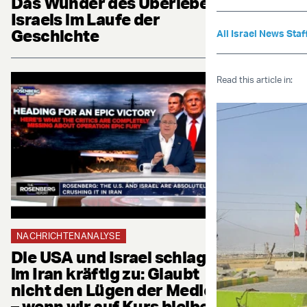
Das Wunder des Überlebens
Israels im Laufe der
Geschichte
All Israel News Staf
Read this article in:
NACHRICHTENANALYSE
Die USA und Israel schlagen
im Iran kräftig zu: Glaubt
nicht den Lügen der Medien
– wenn wir auf Kurs bleiben,