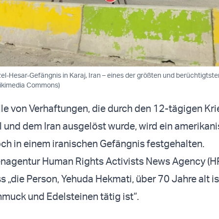
ezel-Hesar-Gefängnis in Karaj, Iran – eines der größten und berüchtigts
Wikimedia Commons)
le von Verhaftungen, die durch den 12-tägigen Kri
l und dem Iran ausgelöst wurde, wird ein amerikan
h in einem iranischen Gefängnis festgehalten.
enagentur Human Rights Activists News Agency (
s „die Person, Yehuda Hekmati, über 70 Jahre alt i
muck und Edelsteinen tätig ist“.