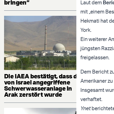
bringen“
Laut dem
Beri
mit „einem Bes
Hekmati hat de
York.
Ein weiterer A
jüngsten Razzi
freigelassen.
Dem Bericht zu
Die IAEA bestätigt, dass die
Amerikaner zu 
von Israel angegriffene
Schwerwasseranlage in
Insgesamt wur
Arak zerstört wurde
verhaftet.
Ynet
berichtet