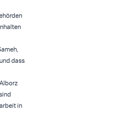
Behörden
Inhalten
 Sameh,
 und dass
 Alborz
 sind
rbeit in