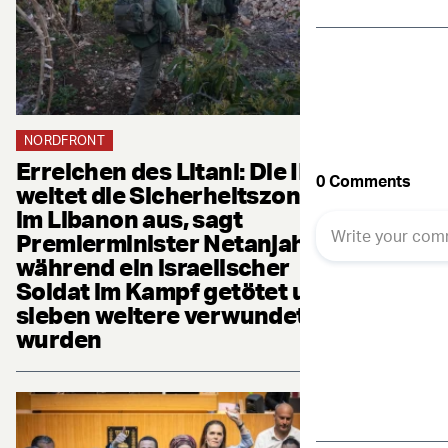
NORDFRONT
Erreichen des Litani: Die IDF
weitet die Sicherheitszone
im Libanon aus, sagt
Premierminister Netanjahu,
während ein israelischer
Soldat im Kampf getötet und
sieben weitere verwundet
wurden