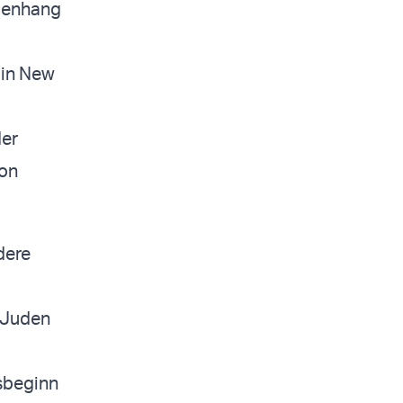
menhang
 in New
der
ion
dere
 Juden
sbeginn