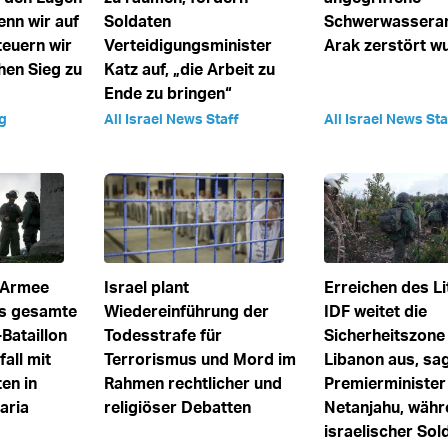
enn wir auf
Soldaten
Schwerwasseran
teuern wir
Verteidigungsminister
Arak zerstört w
hen Sieg zu
Katz auf, „die Arbeit zu
Ende zu bringen“
g
All Israel News Staff
All Israel News Sta
e Armee
Israel plant
Erreichen des Li
as gesamte
Wiedereinführung der
IDF weitet die
Bataillon
Todesstrafe für
Sicherheitszone
all mit
Terrorismus und Mord im
Libanon aus, sa
en in
Rahmen rechtlicher und
Premierminister
aria
religiöser Debatten
Netanjahu, währ
israelischer Sol