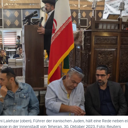
Lalehzar (oben), Führer der iranischen Juden, hält eine Rede neben ei
goge in der Innenstadt von Teheran, 30. Oktober 2023. Foto: Reuters