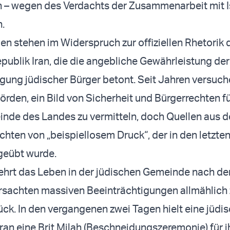
n – wegen des Verdachts der Zusammenarbeit mit I
.
en stehen im Widerspruch zur offiziellen Rhetorik 
publik Iran, die die angebliche Gewährleistung der
gung jüdischer Bürger betont. Seit Jahren versuch
örden, ein Bild von Sicherheit und Bürgerrechten fü
nde des Landes zu vermitteln, doch Quellen aus d
hten von „beispiellosem Druck“, der in den letzt
geübt wurde.
ehrt das Leben in der jüdischen Gemeinde nach de
rsachten massiven Beeinträchtigungen allmählich 
ück. In den vergangenen zwei Tagen hielt eine jüdi
eran eine Brit Milah (Beschneidungszeremonie) für 