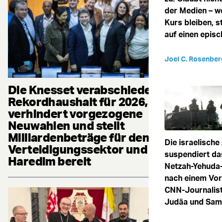
der Medien – w
Kurs bleiben, s
auf einen episc
Joel C. Rosenber
Die Knesset verabschiedet
Rekordhaushalt für 2026,
verhindert vorgezogene
Neuwahlen und stellt
Milliardenbeträge für den
Die israelisch
Verteidigungssektor und die
suspendiert d
Haredim bereit
Netzah-Yehuda-
nach einem Vorf
CNN-Journalist
Judäa und Sam