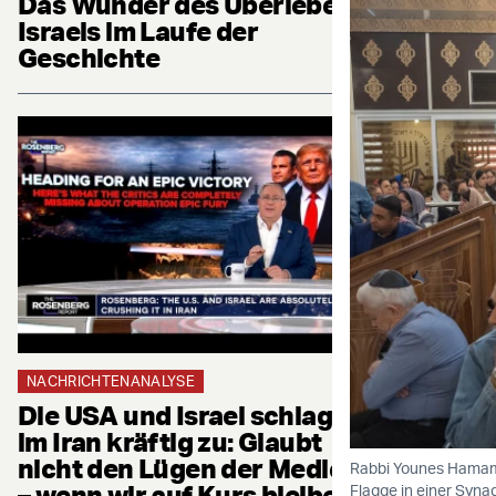
Das Wunder des Überlebens
Israels im Laufe der
Geschichte
NACHRICHTENANALYSE
Die USA und Israel schlagen
im Iran kräftig zu: Glaubt
nicht den Lügen der Medien
Rabbi Younes Hamami 
– wenn wir auf Kurs bleiben,
Flagge in einer Syna