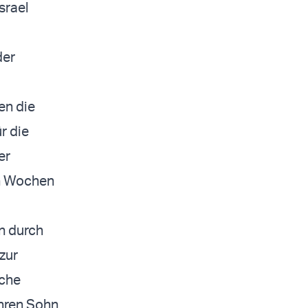
srael
der
en die
r die
er
en Wochen
n durch
zur
sche
ihren Sohn