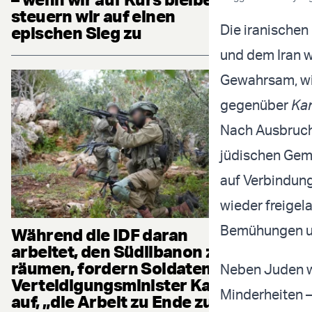
steuern wir auf einen
Die iranischen
epischen Sieg zu
und dem Iran w
Gewahrsam, wi
gegenüber
Ka
Nach Ausbruch 
jüdischen Geme
auf Verbindung
wieder freigel
Bemühungen un
Während die IDF daran
arbeitet, den Südlibanon zu
räumen, fordern Soldaten
Neben Juden w
Verteidigungsminister Katz
Minderheiten 
auf, „die Arbeit zu Ende zu