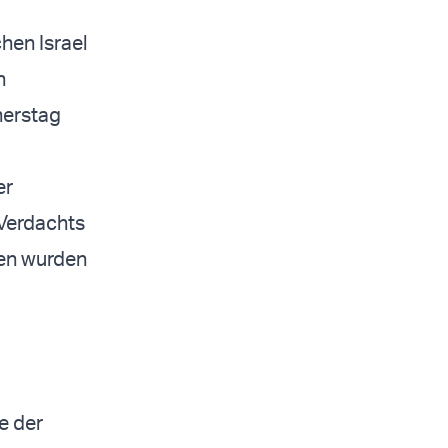
hen Israel
n
nerstag
er
 Verdachts
ten wurden
e der