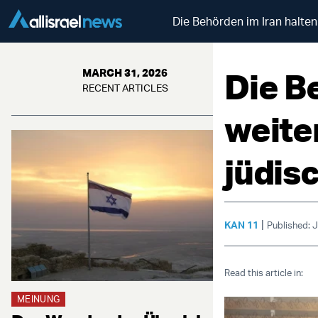
Die Behörden im Iran halten
Die B
MARCH 31, 2026
RECENT ARTICLES
weite
jüdis
|
KAN 11
Published: 
Read this article in:
MEINUNG