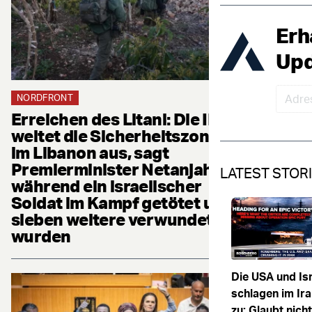
Erh
Upd
NORDFRONT
Erreichen des Litani: Die IDF
weitet die Sicherheitszone
im Libanon aus, sagt
Premierminister Netanjahu,
LATEST STOR
während ein israelischer
Soldat im Kampf getötet und
sieben weitere verwundet
wurden
Die USA und Is
schlagen im Ira
zu: Glaubt nich