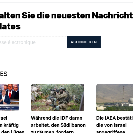
alten Sie die neuesten Nachrich
ates
ABONNIEREN
IES
rael
Während die IDF daran
Die IAEA bestäti
n kräftig
arbeitet, den Südlibanon
die von Israel
t den Lügen
zu räumen, fordern
angegriffene