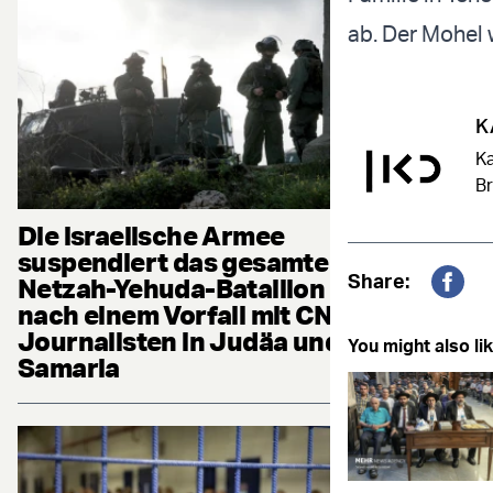
ab. Der Mohel 
K
Ka
B
Die israelische Armee
suspendiert das gesamte
Share:
Netzah-Yehuda-Bataillon
Fac
nach einem Vorfall mit CNN-
Journalisten in Judäa und
You might also lik
Samaria