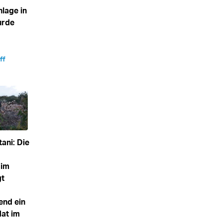
lage in
urde
ff
tani: Die
 im
gt
end ein
dat im