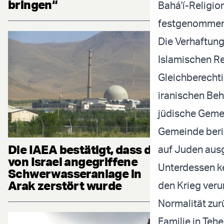
bringen“
Bahá'í-Religio
festgenommen
Die Verhaftung
Islamischen Re
Gleichberechti
iranischen Beh
jüdische Gemei
Gemeinde beric
Die IAEA bestätigt, dass die
auf Juden aus
von Israel angegriffene
Unterdessen k
Schwerwasseranlage in
Arak zerstört wurde
den Krieg veru
Normalität zur
Familie in Teh