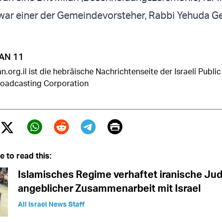
war einer der Gemeindevorsteher, Rabbi Yehuda G
AN 11
n.org.il ist die hebräische Nachrichtenseite der Israeli Public
roadcasting Corporation
Print
Twitter (X)
ebook
Whatsapp
Reddit
Telegram
e to read this:
Islamisches Regime verhaftet iranische J
angeblicher Zusammenarbeit mit Israel
All Israel News Staff