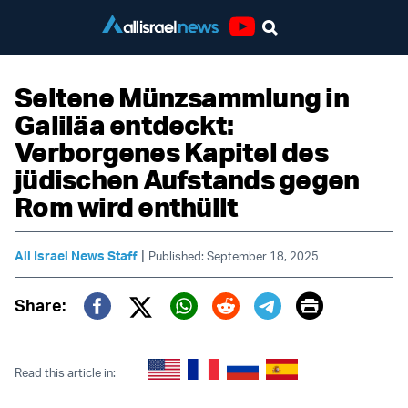
Youtube
Seltene Münzsammlung in
Galiläa entdeckt:
Verborgenes Kapitel des
jüdischen Aufstands gegen
Rom wird enthüllt
|
All Israel News Staff
Published: September 18, 2025
Print
Share:
Twitter (X)
Facebook
Whatsapp
Reddit
Telegram
Read this article in: