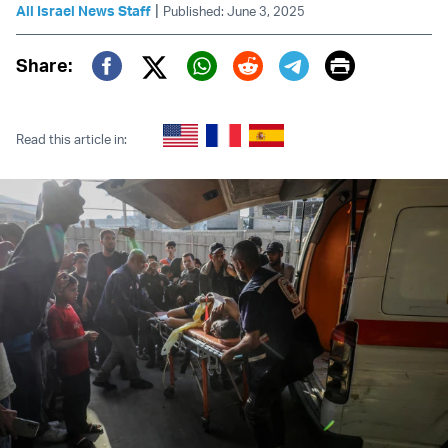
|
All Israel News Staff
Published: June 3, 2025
Print
Share:
Twitter (X)
Facebook
Whatsapp
Reddit
Telegram
Read this article in: