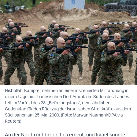
Hisbollah-Kämpfer nehmen an einer inszenierten Militärübung in
einem Lager im libanesischen Dorf Aramta im Süden des Landes
teil, im Vorfeld des 23. „Befreiungstags“, dem jährlichen
Gedenktag für den Rückzug der israelischen Streitkräfte aus dem
Südlibanon am 25. Mai 2000. (Foto: Marwan Naamani/DPA via
Reuters)
An der Nordfront brodelt es erneut, und Israel könnte