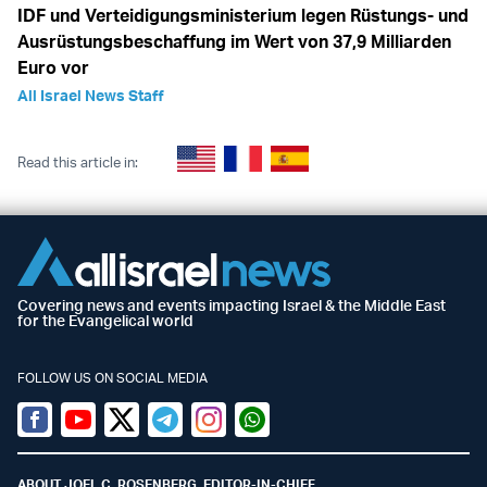
IDF und Verteidigungsministerium legen Rüstungs- und
Ausrüstungsbeschaffung im Wert von 37,9 Milliarden
Euro vor
All Israel News Staff
Read this article in:
Covering news and events impacting Israel & the Middle East
for the Evangelical world
FOLLOW US ON SOCIAL MEDIA
Facebook
Youtube
Twitter (X)
Telegram
Instagram
Whatsapp
ABOUT JOEL C. ROSENBERG, EDITOR-IN-CHIEF