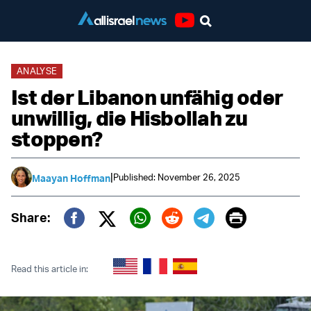
Youtube
ANALYSE
Ist der Libanon unfähig oder
unwillig, die Hisbollah zu
stoppen?
|
Published: November 26, 2025
Maayan Hoffman
Print
Share:
Twitter (X)
Facebook
Whatsapp
Reddit
Telegram
Read this article in: