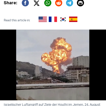
Print
Share:
Twitter (X)
Facebook
Whatsapp
Reddit
Telegram
Read this article in:
Israelischer Luftangriff auf Ziele der Houthi im Jemen, 24. August