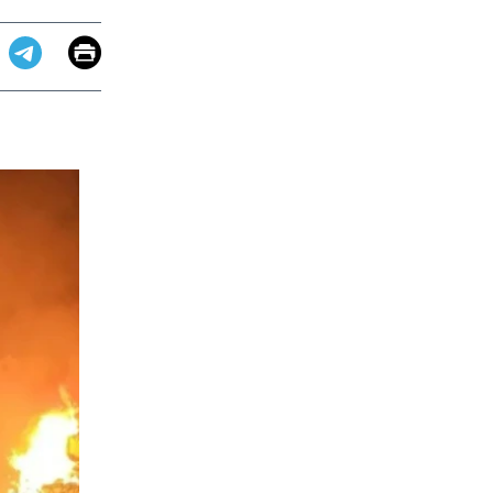
Email
Print
app
dit
Telegram