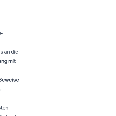
e
a
-
s an die
ang mit
Beweise
h
sten