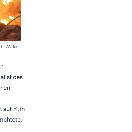
tt 27A des
en
alist des
chen
auf 𝕏, in
ichtete.