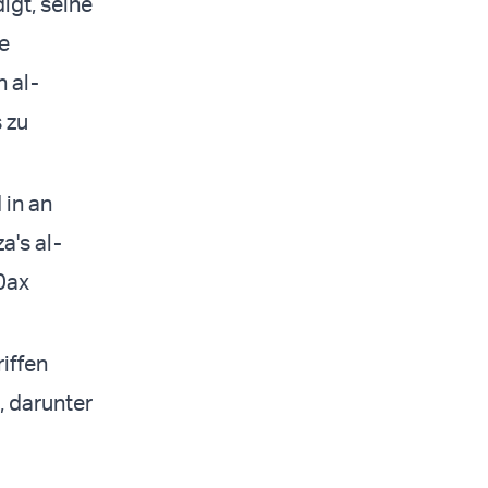
igt, seine
ie
n al-
 zu
 in an
a's al-
0ax
iffen
, darunter