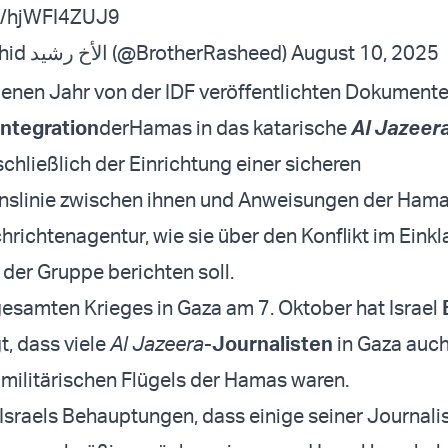
om/hjWFI4ZUJ9
— Brother Rachid الأخ رشيد (@BrotherRasheed)
August 10, 2025
enen Jahr von der IDF veröffentlichten Dokument
Integration
der
Hamas in das katarische
Al Jazeer
nschließlich der Einrichtung einer sicheren
slinie zwischen ihnen und Anweisungen der Hama
hrichtenagentur, wie sie über den Konflikt im Einkl
 der Gruppe berichten soll.
samten Krieges in Gaza am 7. Oktober hat Israel
t, dass viele
Al Jazeera
-
Journalisten
in Gaza auc
 militärischen Flügels der Hamas waren.
Israels Behauptungen, dass einige seiner Journali