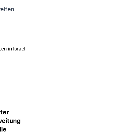
reifen
en in Israel.
ter
weitung
die