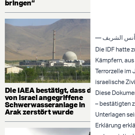
bringen“
Die IDF hatte 
Kämpfern, aus 
Terrorzelle im 
israelische Ziv
Die IAEA bestätigt, dass die
Diese Dokument
von Israel angegriffene
– bestätigten
Schwerwasseranlage in
Arak zerstört wurde
Unterlagen sei
Erklärung erklä