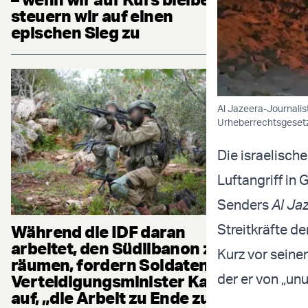
steuern wir auf einen
epischen Sieg zu
Al Jazeera-Journalis
Urheberrechtsgeset
Die israelisch
Luftangriff in 
Senders
Al Ja
Streitkräfte de
Während die IDF daran
arbeitet, den Südlibanon zu
Kurz vor seinem
räumen, fordern Soldaten
der er von „u
Verteidigungsminister Katz
auf, „die Arbeit zu Ende zu