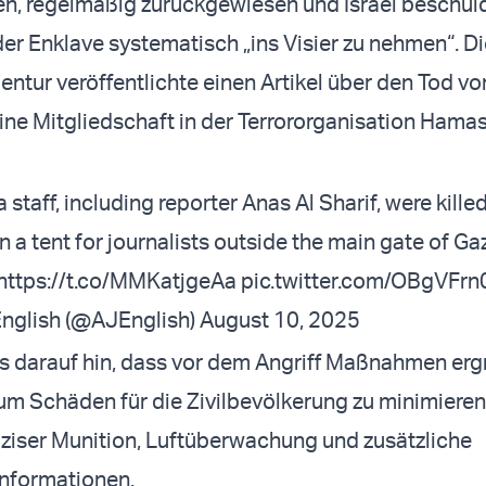
ien, regelmäßig zurückgewiesen und Israel beschuld
der Enklave systematisch „ins Visier zu nehmen“. D
ntur veröffentlichte einen Artikel über den Tod vo
eine Mitgliedschaft in der Terrororganisation Hamas
 staff, including reporter Anas Al Sharif, were killed
on a tent for journalists outside the main gate of Gaz
https://t.co/MMKatjgeAa
pic.twitter.com/OBgVFrn
English (@AJEnglish)
August 10, 2025
es darauf hin, dass vor dem Angriff Maßnahmen ergr
um Schäden für die Zivilbevölkerung zu minimieren
äziser Munition, Luftüberwachung und zusätzliche
nformationen.