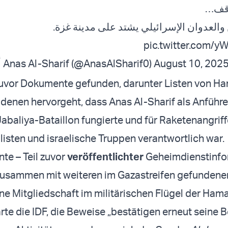
توقف
 والعدوان الإسرائيلي يشتد على مدينة غزة
pic.twitter.com/
— أنس الشريف Anas Al-Sharif (@AnasAlSharif0)
August 10, 202
zuvor Dokumente gefunden, darunter Listen von H
denen hervorgeht, dass Anas Al-Sharif als Anführe
Jabaliya-Bataillon fungierte und für Raketenangriff
ilisten und israelische Truppen verantwortlich war.
e – Teil zuvor
veröffentlichter
Geheimdienstinfo
 zusammen mit weiteren im Gazastreifen gefundene
ne Mitgliedschaft im militärischen Flügel der Hamas
rte die IDF, die Beweise „bestätigen erneut seine 