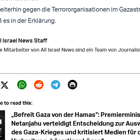
weiterhin gegen die Terrororganisationen im Gazast
 es in der Erklärung.
l Israel News Staff
e Mitarbeiter von All Israel News sind ein Team von Journalist
Print
Twitter (X)
ebook
Whatsapp
Reddit
Telegram
e to read this:
„Befreit Gaza von der Hamas“: Premierminis
Netanjahu verteidigt Entscheidung zur Aus
des Gaza-Krieges und kritisiert Medien für 