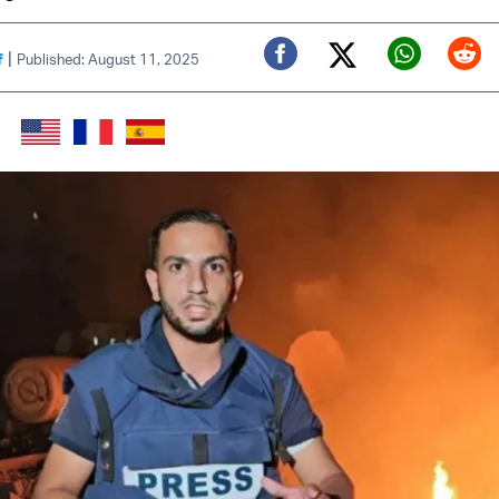
|
f
Published: August 11, 2025
Twitter (X)
Facebook
Whats
Red