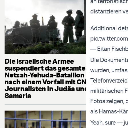
an terroristis
distanzieren ve
Additional deta
pic.twitter.c
— Eitan Fisch
Die Dokumente,
Die israelische Armee
suspendiert das gesamte
wurden, umfass
Netzah-Yehuda-Bataillon
Telefonverzeic
nach einem Vorfall mit CNN-
Journalisten in Judäa und
militärischen 
Samaria
Fotos zeigen, 
als Hamas-Käm
Yeah, sure — jus