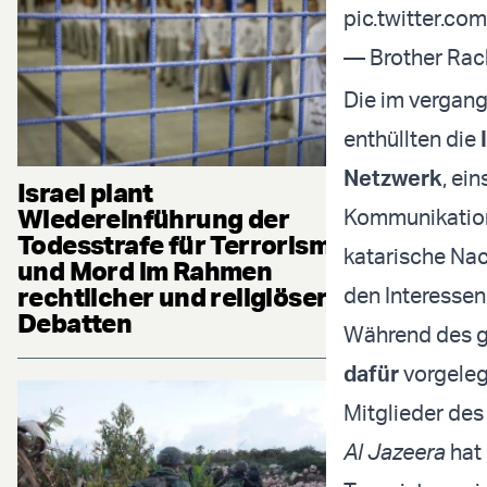
pic.twitter.c
Die im vergang
enthüllten die
Netzwerk
, ei
Israel plant
Wiedereinführung der
Kommunikation
Todesstrafe für Terrorismus
katarische Nac
und Mord im Rahmen
rechtlicher und religiöser
den Interessen
Debatten
Während des ge
dafür
vorgeleg
Mitglieder des
Al Jazeera
hat 