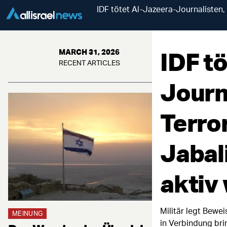
IDF tötet Al-Jazeera-Journalisten
IDF t
MARCH 31, 2026
RECENT ARTICLES
Journ
Terro
Jabal
aktiv
Militär legt Bewe
MEINUNG
in Verbindung br