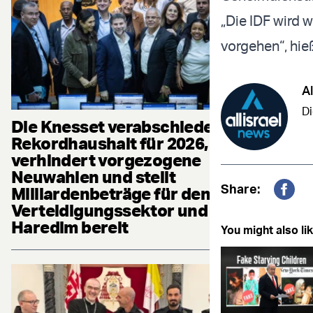
„Die IDF wird 
vorgehen“, hieß
Al
Di
Die Knesset verabschiedet
Rekordhaushalt für 2026,
verhindert vorgezogene
Neuwahlen und stellt
Share:
Milliardenbeträge für den
Fac
Verteidigungssektor und die
Haredim bereit
You might also lik