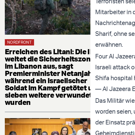
Terroristen se
Mitarbeiter in 
Nachrichtenage
Sharif, ohne s
NORDFRONT
erwähnen.
Erreichen des Litani: Die IDF
Four Al Jazeera
weitet die Sicherheitszone
im Libanon aus, sagt
Israeli attack 
Premierminister Netanjahu,
Shifa hospital
während ein israelischer
Soldat im Kampf getötet und
— Al Jazeera 
sieben weitere verwundet
Das Militär wi
wurden
worden seien, 
der Einsatz pr
Geheimdiensti