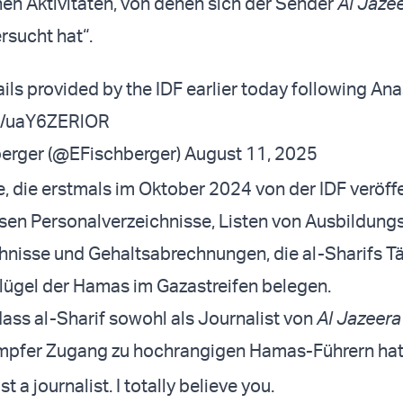
chen Aktivitäten, von denen sich der Sender
Al Jaze
rsucht hat“.
ils provided by the IDF earlier today following Ana
om/uaY6ZERlOR
berger (@EFischberger)
August 11, 2025
 die erstmals im Oktober 2024 von der IDF veröffe
en Personalverzeichnisse, Listen von Ausbildung
hnisse und Gehaltsabrechnungen, die al-Sharifs Tä
Flügel der Hamas im Gazastreifen belegen.
dass al-Sharif sowohl als Journalist von
Al Jazeera
pfer Zugang zu hochrangigen Hamas-Führern hat
t a journalist. I totally believe you.