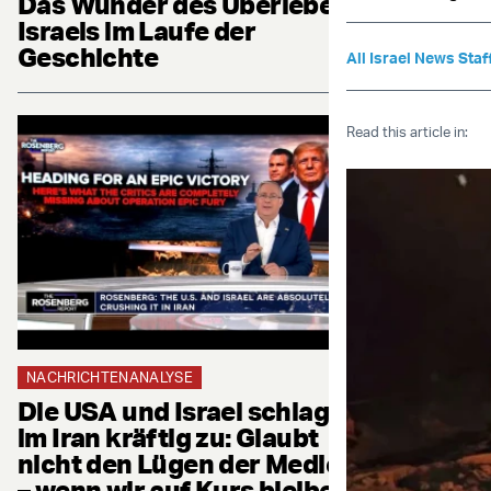
Das Wunder des Überlebens
Israels im Laufe der
Geschichte
All Israel News Staf
Read this article in:
NACHRICHTENANALYSE
Die USA und Israel schlagen
im Iran kräftig zu: Glaubt
nicht den Lügen der Medien
– wenn wir auf Kurs bleiben,