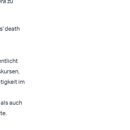
era
zu
s' death
ntlicht
skursen,
tigkeit im
als auch
te.