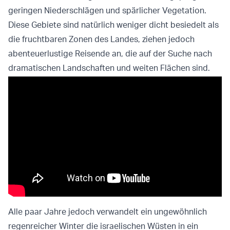
geringen Niederschlägen und spärlicher Vegetation.
Diese Gebiete sind natürlich weniger dicht besiedelt als
die fruchtbaren Zonen des Landes, ziehen jedoch
abenteuerlustige Reisende an, die auf der Suche nach
dramatischen Landschaften und weiten Flächen sind.
Alle paar Jahre jedoch verwandelt ein ungewöhnlich
regenreicher Winter die israelischen Wüsten in ein