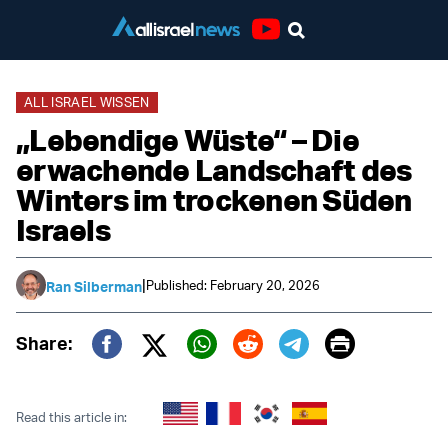
Youtube
ALL ISRAEL WISSEN
„Lebendige Wüste“ – Die
erwachende Landschaft des
Winters im trockenen Süden
Israels
|
Published: February 20, 2026
Ran Silberman
Print
Share:
Twitter (X)
Facebook
Whatsapp
Reddit
Telegram
Read this article in: