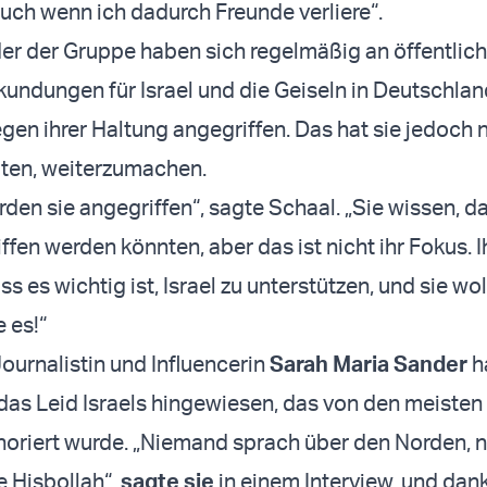
auch wenn ich dadurch Freunde verliere“.
der der Gruppe haben sich regelmäßig an öffentlic
kundungen für Israel und die Geiseln in Deutschland
en ihrer Haltung angegriffen. Das hat sie jedoch n
ten, weiterzumachen.
en sie angegriffen“, sagte Schaal. „Sie wissen, da
fen werden könnten, aber das ist nicht ihr Fokus. 
ass es wichtig ist, Israel zu unterstützen, und sie wo
e es!“
ournalistin und Influencerin
Sarah Maria Sander
h
 das Leid Israels hingewiesen, das von den meiste
noriert wurde. „Niemand sprach über den Norden,
e Hisbollah“,
sagte sie
in einem Interview, und dank