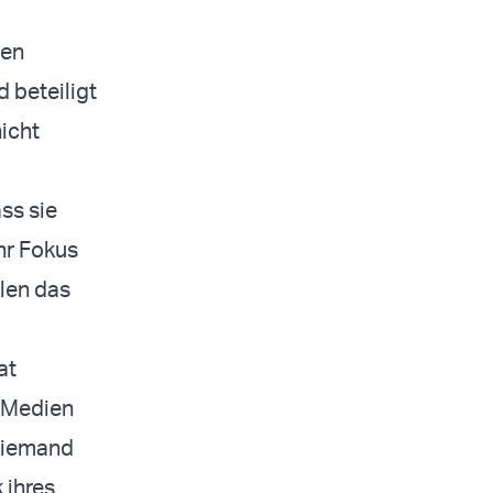
hen
 beteiligt
icht
ss sie
Ihr Fokus
llen das
at
n Medien
 niemand
 ihres