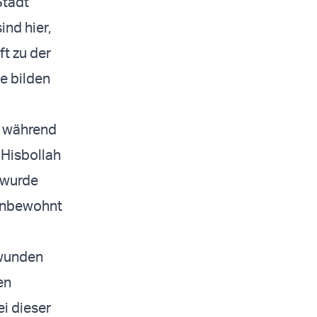
Stadt
ind hier,
ft zu der
e bilden
, während
 Hisbollah
 wurde
 unbewohnt
rwunden
en
ei dieser