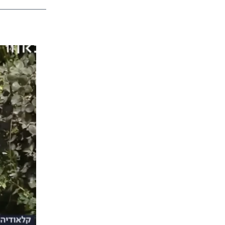
app
dit
Telegram