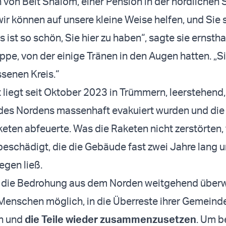
n von Beit Shalom, einer Pension in der nördlichen 
ir können auf unsere kleine Weise helfen, und Sie s
s ist so schön, Sie hier zu haben“, sagte sie ernstha
pe, von der einige Tränen in den Augen hatten. „Si
senen Kreis.“
liegt seit Oktober 2023 in Trümmern, leerstehend
des Nordens massenhaft evakuiert wurden und die
keten abfeuerte. Was die Raketen nicht zerstörten,
 beschädigt, die die Gebäude fast zwei Jahre lang
iegen ließ.
ael die Bedrohung aus dem Norden weitgehend übe
n Menschen möglich, in die Überreste ihrer Gemeind
n und
die Teile wieder zusammenzusetzen
. Um b