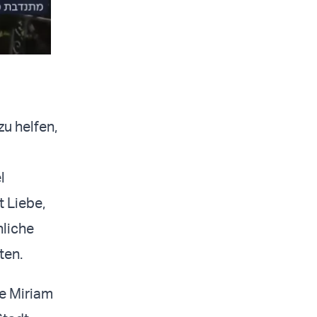
u helfen,
l
t Liebe,
hliche
ten.
te Miriam