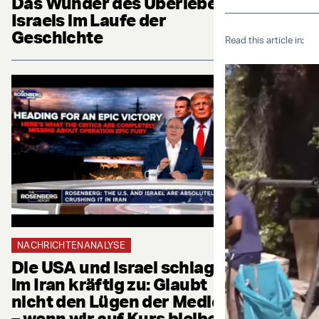
Das Wunder des Überlebens
Israels im Laufe der
Geschichte
Read this article in:
NACHRICHTENANALYSE
Die USA und Israel schlagen
im Iran kräftig zu: Glaubt
nicht den Lügen der Medien
– wenn wir auf Kurs bleiben,