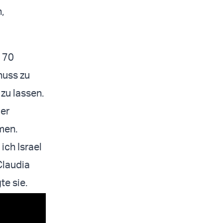
,
s 70
huss zu
zu lassen.
der
men.
ich Israel
Claudia
te sie.