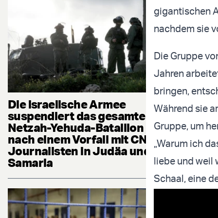
gigantischen A
nachdem sie vo
Die Gruppe von
Jahren arbeite
bringen, entsc
Die israelische Armee
Während sie ar
suspendiert das gesamte
Gruppe, um her
Netzah-Yehuda-Bataillon
nach einem Vorfall mit CNN-
„Warum ich das 
Journalisten in Judäa und
liebe und weil
Samaria
Schaal, eine der