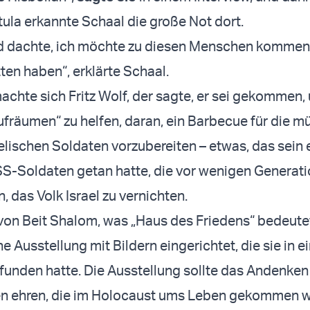
ula erkannte Schaal die große Not dort.
nd dachte, ich möchte zu diesen Menschen kommen,
itten haben“, erklärte Schaal.
chte sich Fritz Wolf, der sagte, er sei gekommen
fräumen“ zu helfen, daran, ein Barbecue für die 
elischen Soldaten vorzubereiten – etwas, das sein 
SS-Soldaten getan hatte, die vor wenigen Generat
, das Volk Israel zu vernichten.
 von Beit Shalom, was „Haus des Friedens“ bedeutet
e Ausstellung mit Bildern eingerichtet, die sie in e
efunden hatte. Die Ausstellung sollte das Andenken 
en ehren, die im Holocaust ums Leben gekommen w