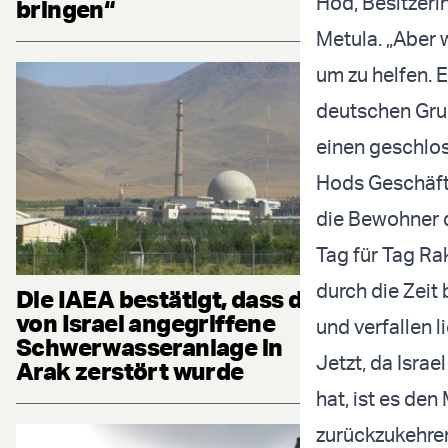
Hod, Besitzeri
bringen“
Metula. „Aber w
um zu helfen. E
deutschen Grup
einen geschlos
Hods Geschäft 
die Bewohner 
Tag für Tag Ra
durch die Zeit
Die IAEA bestätigt, dass die
von Israel angegriffene
und verfallen l
Schwerwasseranlage in
Jetzt, da Isr
Arak zerstört wurde
hat, ist es de
zurückzukehre