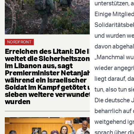
unterstützen, 
Einige Mitglie
Solidaritätsbe
und wurden weg
NORDFRONT
davon abgehal
Erreichen des Litani: Die IDF
„Manchmal wurd
weitet die Sicherheitszone
im Libanon aus, sagt
wieder angegrif
Premierminister Netanjahu,
liegt darauf, d
während ein israelischer
Soldat im Kampf getötet und
tun, also tun si
sieben weitere verwundet
Die deutsche J
wurden
beharrlich auf
weitgehend ig
sprach über di