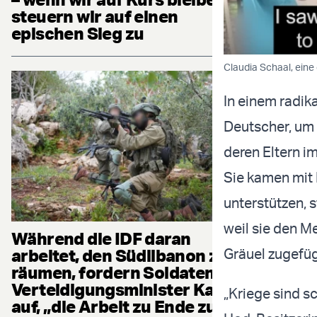
steuern wir auf einen
epischen Sieg zu
Claudia Schaal, eine
In einem radik
Deutscher, um 
deren Eltern i
Sie kamen mit 
unterstützen, 
weil sie den M
Während die IDF daran
arbeitet, den Südlibanon zu
Gräuel zugefüg
räumen, fordern Soldaten
Verteidigungsminister Katz
„Kriege sind s
auf, „die Arbeit zu Ende zu