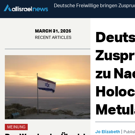
Deutsche Freiwillige bringen Zusp
Deuts
MARCH 31, 2026
RECENT ARTICLES
Zuspr
zu N
Holoc
Metul
MEINUNG
|
Jo Elizabeth
Publi