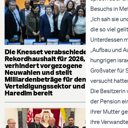
Besuchs in Met
„Ich sah sie u
die so viel gel
Unterdessen ma
„Aufbau und Au
Die Knesset verabschiedet
Rekordhaushalt für 2026,
hungrigen isra
verhindert vorgezogene
Großvater für 
Neuwahlen und stellt
Milliardenbeträge für den
versucht hatten
Verteidigungssektor und die
Die Besitzerin
Haredim bereit
der Pension ein
ihrer Mutter g
ihre Verwandt