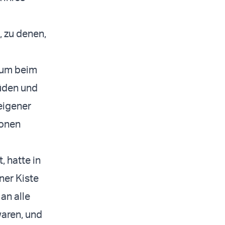
 zu denen,
, um beim
müden und
eigener
ionen
, hatte in
iner Kiste
an alle
aren, und