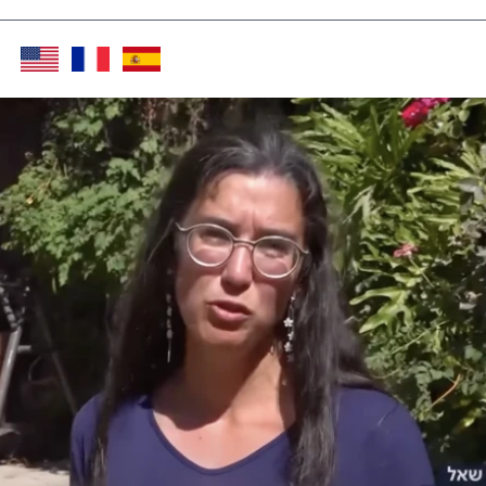
Twitter (X)
Facebook
Whats
Red