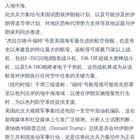
入地中海。
此次兵力集结与美国试图就伊朗核计划、以及可能涉及的伊
朗弹道导弹计划、对地区恐怖代理势力支持等其他议题与伊
朗
谈判
同步推进。
“杰拉尔德·R·福特”号是美国海军最先进的航空母舰，也是有
史以来建造的吨位最大的航母。该航母可搭载75架以上战
机，包括F-35C闪电II隐形战斗机、F/A-18F超级大黄蜂战斗
机，以及EA-18G咆哮者电子干扰机，这些战机将成为从该
航母对伊朗执行任何空中任务的关键力量。
《纽约时报》于周三报道称，“福特”号航母很可能首先部署
至以色列沿岸的地中海海域，以便在伊朗实施报复性打击
时，为以色列防空系统提供支援。
美国此次大规模军事集结还包括一支空中加油机编队，这在
新闻媒体和社交媒体上引发广泛猜测。分析人士试图判断，
唐纳德·特朗普总统（Donald Trump）总统是否会对伊朗伊
斯兰共和国发动军事行动，还是仅将此次兵力集结作为正在