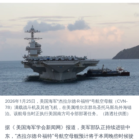
2026年1月25日，美国海军"杰拉尔德·R·福特"号航空母舰（CVN-
78）满载战斗机及其他飞机，在美属维尔京群岛圣托马斯岛外海锚
泊。该航母当时正执行美国南方司令部部署任务。（路透社供图）
据《 美国海军学会新闻网》报道，美军部队正持续进驻中
东，“杰拉尔德·R·福特”号航空母舰预计将于本周晚些时候驶