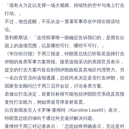
「现有火力足以支撑一场大规模、持续性的空中与海上打击
行动。」
不过，他也提醒，不应从这一显著军事存在中得出错误结
论。
普利察斯说：「这些部署唯一能确定告诉我们的，是摆在台
面上的选项范围，以及哪些可行、哪些不可行。」
《华尔街日报》于周三报道，特朗普总统已听取若选择打击
伊朗的各类军事方案简报。接受该报采访的美国官员表示，
提交的打击方案均旨在削弱伊朗政权及其地区代理势力。另
一名白宫官员向该报透露，总统尚未决定是否打击伊朗，但
国家安全顾问已于周三召开会议，讨论各类方案。
若做出打击决定，首要目标很可能包括伊朗防空系统及其报
复性打击能力，例如弹道导弹发射装置。
白宫新闻发言人卡罗琳·莱维特（Karoline Leavitt）表示，
特朗普总统仍倾向于通过外交途径解决问题。
莱维特于周三对记者表示：「总统始终明确表示，无论是对