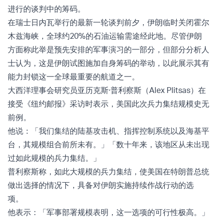
进行的谈判中的筹码。
在瑞士日内瓦举行的最新一轮谈判前夕，伊朗临时关闭霍尔
木兹海峡，全球约20%的石油运输需途经此地。尽管伊朗
方面称此举是预先安排的军事演习的一部分，但部分分析人
士认为，这是伊朗试图施加自身筹码的举动，以此展示其有
能力封锁这一全球最重要的航道之一。
大西洋理事会研究员亚历克斯·普利察斯（Alex Plitsas）在
接受《纽约邮报》采访时表示，美国此次兵力集结规模史无
前例。
他说：「我们集结的陆基攻击机、指挥控制系统以及海基平
台，其规模组合前所未有。」「数十年来，该地区从未出现
过如此规模的兵力集结。」
普利察斯称，如此大规模的兵力集结，使美国在特朗普总统
做出
选择
的情况下，具备对伊朗实施持续作战行动的选
项。
他表示：「军事部署规模表明，这一选项的可行性极高。」