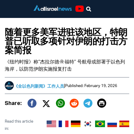
Youtube
随着更多美军进驻该地区，特朗
普已听取多项针对伊朗的打击方
案简报
《纽约时报》称“杰拉尔德·R·福特” 号航母或部署于以色列
海岸，以防范伊朗实施报复打击
|
Published: February 19, 2026
《全以色列新闻》工作人员
Print
Share:
Twitter (X)
Facebook
Whatsapp
Reddit
Telegram
Read this article
in: