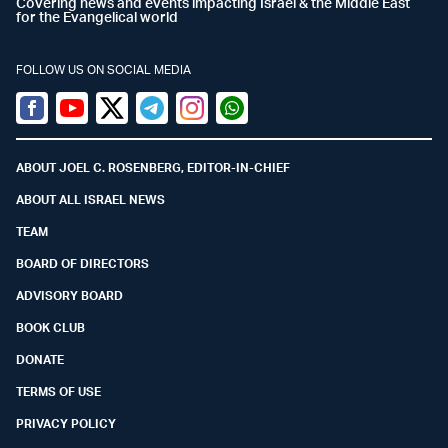
Covering news and events impacting Israel & the Middle East
for the Evangelical world
FOLLOW US ON SOCIAL MEDIA
Facebook
Youtube
Twitter (X)
Telegram
Instagram
Whatsapp
ABOUT JOEL C. ROSENBERG, EDITOR-IN-CHIEF
ABOUT ALL ISRAEL NEWS
TEAM
BOARD OF DIRECTORS
ADVISORY BOARD
BOOK CLUB
DONATE
TERMS OF USE
PRIVACY POLICY