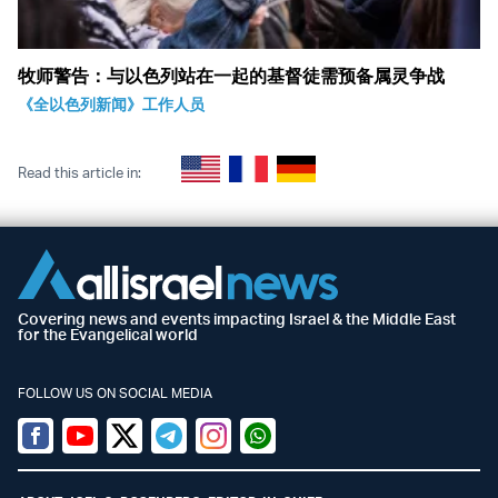
牧师警告：与以色列站在一起的基督徒需预备属灵争战
《全以色列新闻》工作人员
Read this article in:
Covering news and events impacting Israel & the Middle East
for the Evangelical world
FOLLOW US ON SOCIAL MEDIA
Facebook
Youtube
Twitter (X)
Telegram
Instagram
Whatsapp