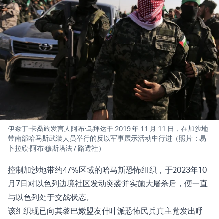
伊兹丁·卡桑旅发言人阿布·乌拜达于 2019 年 11 月 11 日，在加沙地
带南部哈马斯武装人员举行的反以军事展示活动中行进（照片：易
卜拉欣·阿布·穆斯塔法 / 路透社）
控制加沙地带约47%区域的哈马斯恐怖组织，于2023年10
月7日对以色列边境社区发动突袭并实施大屠杀后，便一直
与以色列处于交战状态。
该组织现已向其黎巴嫩盟友什叶派恐怖民兵真主党发出呼