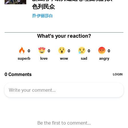
色列民众
乔·伊丽莎白