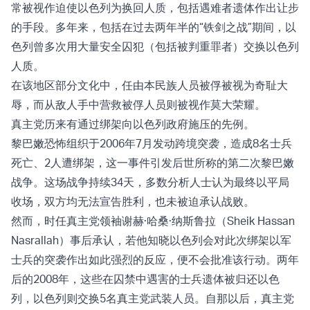
常被视作迫使以色列为换回人质，包括遇难者遗体作出让步
的手段。多年来，包括在过去两年半的“铁剑之战”期间，以
色列曾多次用大量安全囚犯（包括被判重罪者）交换以色列
人质。
在该地区部分文化中，任由本民族人员被俘被视为奇耻大
辱，而从敌人手中营救被俘人员则被视作莫大荣耀。
真主党历来有通过绑架向以色列政府施压的先例。
黎巴嫩恐怖组织于2006年7月发动跨境突袭，造成8名士兵
死亡、2人遭绑架，这一事件引发后世所称的第二次黎巴嫩
战争。这场战争持续34天，多数分析人士认为最终以平局
收场，双方均无法宣告胜利，也未被迫承认战败。
然而，时任真主党领袖谢赫·哈桑·纳斯鲁拉（Sheik Hassan
Nasrallah）事后承认，若他知晓以色列会对此次绑架以军
士兵的突袭作出如此强烈的反应，便不会批准该行动。两年
后的2008年，这些在囚禁中遇害的士兵遗体被归还以色
列，以色列则交换5名真主党武装人员。自那以后，真主党