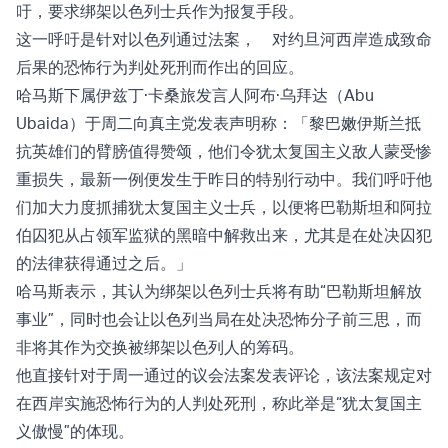
吁，要求绑架以色列士兵作为报复手段。
这一呼吁是针对以色列通过法案， 对约旦河西岸造成致命
后果的恐怖行为判处死刑而作出的回应。
哈马斯下属伊兹丁·卡桑旅发言人阿布·乌拜达（Abu
Ubaida）于周二向真主党发表声明称：「黎巴嫩伊斯兰抵
抗英雄们的臂膀值得赞颂，他们令犹太复国主义敌人蒙受惨
重损失，最新一例便发生于昨日的特别行动中。我们呼吁他
们加大力度抓捕犹太复国主义士兵，以便将巴勒斯坦和阿拉
伯囚犯从占领军监狱的黑暗中解救出来，尤其是在处决囚犯
的法律获得通过之后。」
哈马斯表示，其认为绑架以色列士兵将有助“巴勒斯坦解放
事业”，同时也会让以色列当局在处决恐怖分子前三思，而
非将其作为交换被绑架以色列人的筹码。
他直接针对于周一通过的议会法案发表评论，该法案规定对
在西岸实施恐怖行为的人
判处死刑
，称此举是“犹太复国主
义傲慢”的体现。