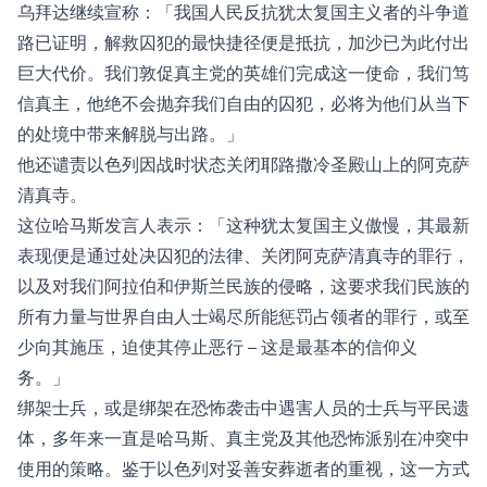
乌拜达继续宣称：「我国人民反抗犹太复国主义者的斗争道
路已证明，解救囚犯的最快捷径便是抵抗，加沙已为此付出
巨大代价。我们敦促真主党的英雄们完成这一使命，我们笃
信真主，他绝不会抛弃我们自由的囚犯，必将为他们从当下
的处境中带来解脱与出路。」
他还谴责以色列因战时状态关闭耶路撒冷圣殿山上的阿克萨
清真寺。
这位哈马斯发言人表示：「这种犹太复国主义傲慢，其最新
表现便是通过处决囚犯的法律、关闭阿克萨清真寺的罪行，
以及对我们阿拉伯和伊斯兰民族的侵略，这要求我们民族的
所有力量与世界自由人士竭尽所能惩罚占领者的罪行，或至
少向其施压，迫使其停止恶行 – 这是最基本的信仰义
务。」
绑架士兵，或是绑架在恐怖袭击中遇害人员的士兵与平民遗
体，多年来一直是哈马斯、真主党及其他恐怖派别在冲突中
使用的策略。鉴于以色列对妥善安葬逝者的重视，这一方式