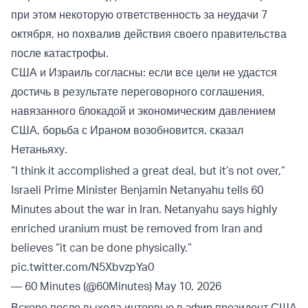
при этом некоторую ответственность за неудачи 7
октября, но похвалив действия своего правительства
после катастрофы.
США и Израиль согласны: если все цели не удастся
достичь в результате переговорного соглашения,
навязанного блокадой и экономическим давлением
США, борьба с Ираном возобновится, сказал
Нетаньяху.
“I think it accomplished a great deal, but it’s not over,”
Israeli Prime Minister Benjamin Netanyahu tells 60
Minutes about the war in Iran. Netanyahu says highly
enriched uranium must be removed from Iran and
believes “it can be done physically.”
pic.twitter.com/N5XbvzpYa0
— 60 Minutes (@60Minutes)
May 10, 2026
Вскоре после выхода интервью в эфир президент США