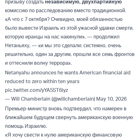
призыву создать
независимую, двухпартийную
комиссию по расследованию вместо традиционной.
«А что с 7 октября? Очевидно, моей обязанностью
было вывести Израиль из этой ужасной удавки смерти,
которую иранцы на нас накинули», — продолжил
Нетаньяху, — «и мы это сделали: системно, очень
решительно, один за другим, прошли все семь фронтов
и оттеснили волну террора».
Netanyahu announces he wants American financial aid
reduced to zero within ten years
pic.twitter.com/yYA5ST6iyz
— Will Chamberlain (@willchamberlain)
May 10, 2026
Премьер-министр вновь подтвердил, что намерен в
ближайшем будущем свернуть американскую военную
помощь Израилю.
«Я хочу свести к нулю американскую финансовую