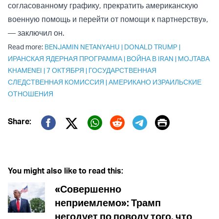
согласованному графику, прекратить американскую
военную помощь и перейти от помощи к партнерству»,
— заключил он.
Read more:
BENJAMIN NETANYAHU
|
DONALD TRUMP
|
ИРАНСКАЯ ЯДЕРНАЯ ПРОГРАММА
|
ВОЙНА В IRAN
|
MOJTABA
KHAMENEI
|
7 ОКТЯБРЯ
|
ГОСУДАРСТВЕННАЯ
СЛЕДСТВЕННАЯ КОМИССИЯ
|
АМЕРИКАНО ИЗРАИЛЬСКИЕ
ОТНОШЕНИЯ
Print
Share:
Twitter (X)
Facebook
Whatsapp
Reddit
Telegram
You might also like to read this:
«Совершенно
неприемлемо»: Трамп
негодует по поводу того, что