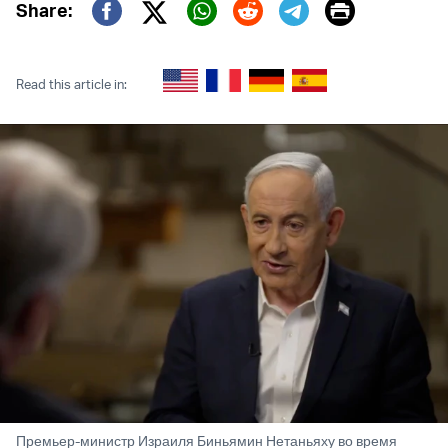
Print
Share:
Twitter (X)
Facebook
Whatsapp
Reddit
Telegram
Read this article in:
Премьер-министр Израиля Биньямин Нетаньяху во время