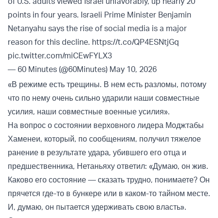
of U.S. adults viewed Israel unfavorably, up nearly 20
points in four years. Israeli Prime Minister Benjamin
Netanyahu says the rise of social media is a major
reason for this decline.
https://t.co/QP4ESNtjGq
pic.twitter.com/miCEwFYLX3
— 60 Minutes (@60Minutes)
May 10, 2026
«В режиме есть трещины. В нем есть разломы, потому
что по нему очень сильно ударили наши совместные
усилия, наши совместные военные усилия».
На вопрос о состоянии верховного лидера Моджтабы
Хаменеи, который, по сообщениям, получил тяжелое
ранение в результате удара, убившего его отца и
предшественника, Нетаньяху ответил: «Думаю, он жив.
Каково его состояние — сказать трудно, понимаете? Он
прячется где-то в бункере или в каком-то тайном месте.
И, думаю, он пытается удерживать свою власть».