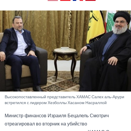
Высокопоставленный представитель ХАМАС Салех аль-Арури
встретился с лидером Хезболлы Хасаном Насраллой
Министр финансов Израиля Бецалель Смотрич
отреагировал во вторник на убийство