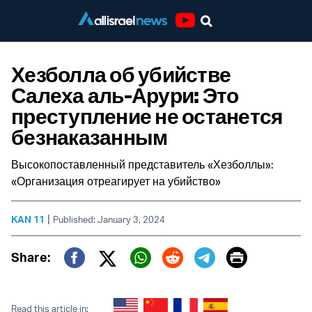
Youtube
Хезболла об убийстве
Салеха аль-Арури: Это
преступление не останется
безнаказанным
Высокопоставленный представитель «Хезболлы»:
«Организация отреагирует на убийство»
|
KAN 11
Published: January 3, 2024
Print
Share:
Twitter (X)
Facebook
Whatsapp
Reddit
Telegram
Read this article in: