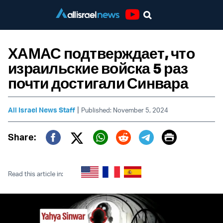
Youtube
ХАМАС подтверждает, что
израильские войска 5 раз
почти достигали Синвара
|
All Israel News Staff
Published: November 5, 2024
Print
Share:
Twitter (X)
Facebook
Whatsapp
Reddit
Telegram
Read this article in: