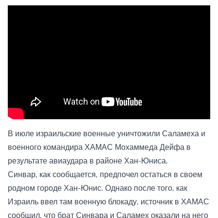
В июле израильские военные уничтожили Саламеха и
военного командира ХАМАС Мохаммеда Дейфа в
результате авиаудара в районе Хан-Юниса.
Синвар, как сообщается, предпочел остаться в своем
родном городе Хан-Юнис. Однако после того, как
Израиль ввел там военную блокаду, источник в ХАМАС
сообщил, что брат Синвара и Саламех оказали на него