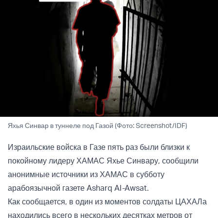
Яхья Синвар в туннеле под Газой (Фото: Screenshot/IDF)
Израильские войска в Газе пять раз были близки к
покойному лидеру ХАМАС Яхье Синвару, сообщили
анонимные источники из ХАМАС в субботу
арабоязычной газете Asharq Al-Awsat.
Как сообщается, в один из моментов солдаты ЦАХАЛа
находились всего в нескольких десятках метров от