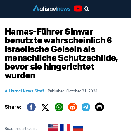
Youtube
Hamas-Führer Sinwar
benutzte wahrscheinlich 6
israelische Geiseln als
menschliche Schutzschilde,
bevor sie hingerichtet
wurden
|
All Israel News Staff
Published: October 21, 2024
Print
Share:
Twitter (X)
Facebook
Whatsapp
Reddit
Telegram
Read this article in: