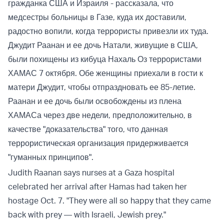
гражданка США и Израиля - рассказала, что
медсестры больницы в Газе, куда их доставили,
радостно вопили, когда террористы привезли их туда.
Джудит Раанан и ее дочь Натали, живущие в США,
были похищены из кибуца Нахаль Оз террористами
ХАМАС 7 октября. Обе женщины приехали в гости к
матери Джудит, чтобы отпраздновать ее 85-летие.
Раанан и ее дочь были освобождены из плена
ХАМАСа через две недели, предположительно, в
качестве "доказательства" того, что данная
террористическая организация придерживается
"гуманных принципов".
Judith Raanan says nurses at a Gaza hospital
celebrated her arrival after Hamas had taken her
hostage Oct. 7. "They were all so happy that they came
back with prey — with Israeli, Jewish prey."