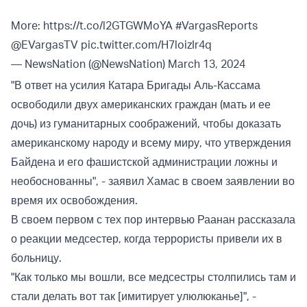
More:
https://t.co/l2GTGWMoYA
#VargasReports
@EVargasTV
pic.twitter.com/H7loizIr4q
— NewsNation (@NewsNation)
March 13, 2024
"В ответ на усилия Катара Бригады Аль-Кассама
освободили двух американских граждан (мать и ее
дочь) из гуманитарных соображений, чтобы доказать
американскому народу и всему миру, что утверждения
Байдена и его фашистской администрации ложны и
необоснованны", - заявил Хамас в своем заявлении во
время их освобождения.
В своем первом с тех пор интервью Раанан рассказала
о реакции медсестер, когда террористы привели их в
больницу.
"Как только мы вошли, все медсестры столпились там и
стали делать вот так [имитирует улюлюканье]", -