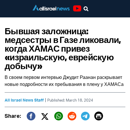
Youtube
Бывшая заложница:
медсестры в Газе ликовали,
когда ХАМАС привез
«израильскую, еврейскую
добычу»
В своем первом интервью Джудит Раанан раскрывает
новые подробности их пребывания в плену у ХАМАСа
|
All Israel News Staff
Published: March 18, 2024
Print
Share:
Twitter (X)
Facebook
Whatsapp
Reddit
Telegram