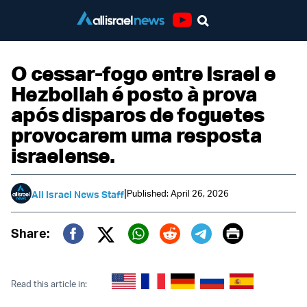
Youtube
O cessar-fogo entre Israel e
Hezbollah é posto à prova
após disparos de foguetes
provocarem uma resposta
israelense.
|
Published: April 26, 2026
All Israel News Staff
Print
Share:
Twitter (X)
Facebook
Whatsapp
Reddit
Telegram
Read this article in: