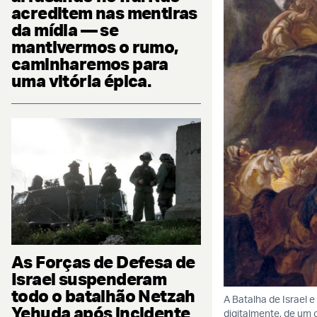
acreditem nas mentiras
da mídia — se
mantivermos o rumo,
caminharemos para
uma vitória épica.
As Forças de Defesa de
Israel suspenderam
todo o batalhão Netzah
A Batalha de Israel e
Yehuda após incidente
digitalmente, de um o