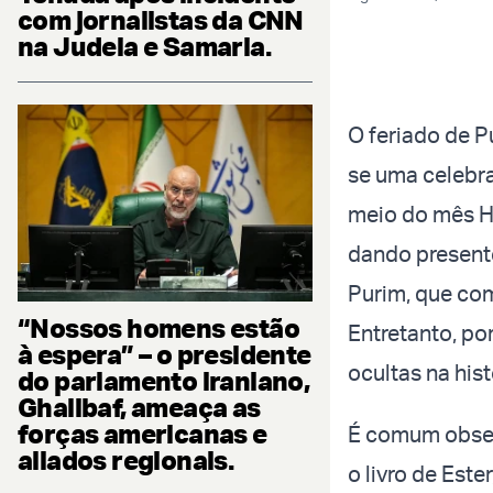
com jornalistas da CNN
na Judeia e Samaria.
O feriado de P
se uma celebr
meio do mês He
dando present
Purim, que com
“Nossos homens estão
Entretanto, por
à espera” – o presidente
ocultas na his
do parlamento iraniano,
Ghalibaf, ameaça as
forças americanas e
É comum obser
aliados regionais.
o livro de Est