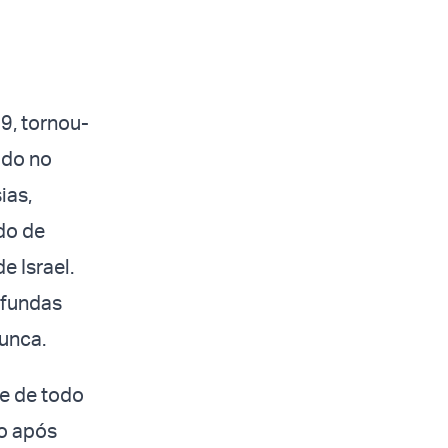
 9, tornou-
ado no
ias,
do de
 Israel.
rofundas
nunca.
e de todo
ão após