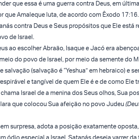
er que essa é uma guerra contra Deus, em última 
r que Amaleque luta, de acordo com Êxodo 17:16.
anás contra Deus e Seus propósitos que Ele está r
vo de Israel.
us ao escolher Abraão, Isaque e Jacó era abenço
meio do povo de Israel, por meio da semente do M
 salvação (salvação é “Yeshua” em hebraico) e se
respirável e tangível de quem Ele é e de como Ele t
 chama Israel de a menina dos Seus olhos, Sua po
clara que colocou Sua afeição no povo Judeu
(Deu
sem surpresa, adota a posição exatamente oposta,
m ódio especial a Israel. Satanás deseja varrer da