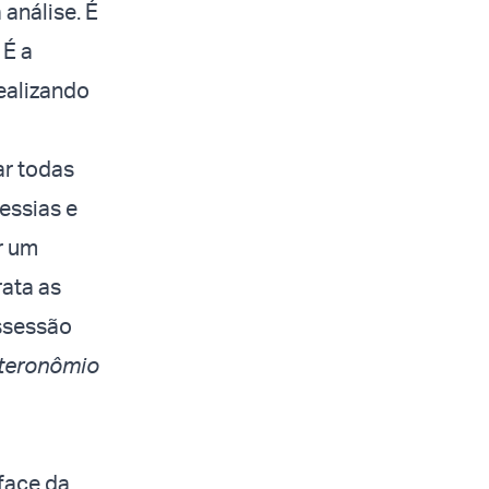
análise. É
 É a
ealizando
ar todas
essias e
r um
rata as
ssessão
teronômio
 face da