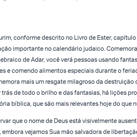
urim, conforme descrito no Livro de Ester, capítulo
ação importante no calendário judaico. Comemor
braico de Adar, você verá pessoas usando fantas
es e comendo alimentos especiais durante o feria
emora mais um resgate milagroso da destruição de
 trás de todo o brilho e das fantasias, há lições p
tória bíblica, que são mais relevantes hoje do que 
var que o nome de Deus está visivelmente ausent
er, embora vejamos Sua mão salvadora de libertaç