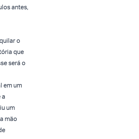
ulos antes,
quilar o
tória que
sse será o
al em um
 a
iu um
ma mão
de