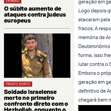
geração em g
OPINIÃO
O súbito aumento de
Logo depois qu
ataques contra judeus
atacaram pela 
europeus
fracos. A resp
memória de Ama
Deuteronômio 2
forma, isso l
lutar contra o
Embora o própr
geração em ge
FRENTE NORTE
definitivo de 
Soldado israelense
morto no primeiro
chegará bem no
confronto direto com o
Hezbollah, enquanto o