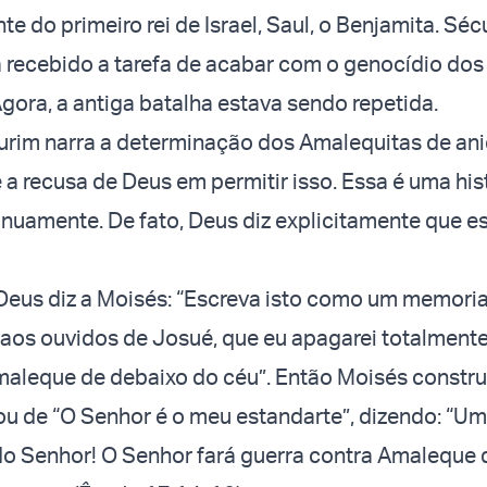
nte do primeiro rei de Israel, Saul, o Benjamita. Séc
ia recebido a tarefa de acabar com o genocídio dos
gora, a antiga batalha estava sendo repetida.
Purim narra a determinação dos Amalequitas de ani
 a recusa de Deus em permitir isso. Essa é uma his
inuamente. De fato, Deus diz explicitamente que e
Deus diz a Moisés: “Escreva isto como um memori
-o aos ouvidos de Josué, que eu apagarei totalmente
aleque de debaixo do céu”. Então Moisés constru
ou de “O Senhor é o meu estandarte”, dizendo: “U
do Senhor! O Senhor fará guerra contra Amaleque 