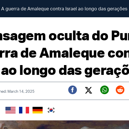
A guerra de Amaleque contra Israel ao longo das gerações
sagem oculta do Pu
rra de Amaleque co
l ao longo das geraç
hed: March 14, 2025
Twitter (X)
Facebook
Whats
Red