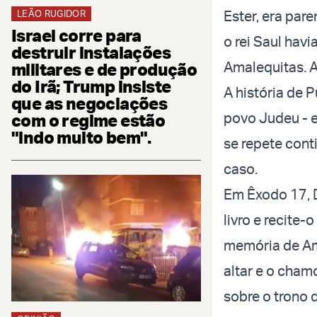
Ester, era pare
LEÃO RUGIDOR
Israel corre para
o rei Saul hav
destruir instalações
Amalequitas. A
militares e de produção
do Irã; Trump insiste
A história de 
que as negociações
povo Judeu - e
com o regime estão
"indo muito bem".
se repete cont
caso.
Em Êxodo 17, 
livro e recite
memória de Am
altar e o cham
sobre o trono 