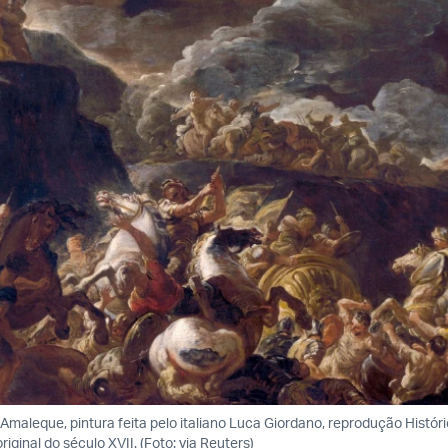
 Amaleque, pintura feita pelo italiano Luca Giordano, reprodução Histór
riginal do século XVII. (Foto: via Reuters)