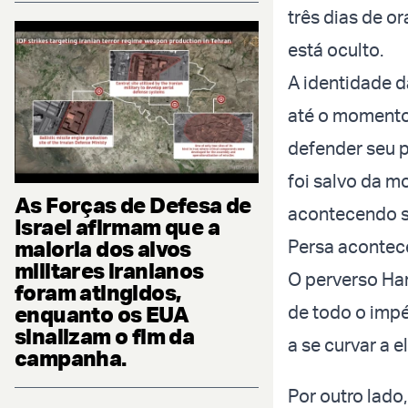
três dias de o
está oculto.
A identidade d
até o momento 
defender seu p
foi salvo da m
As Forças de Defesa de
acontecendo so
Israel afirmam que a
maioria dos alvos
Persa acontece
militares iranianos
O perverso Ha
foram atingidos,
enquanto os EUA
de todo o impé
sinalizam o fim da
a se curvar a 
campanha.
Por outro lado