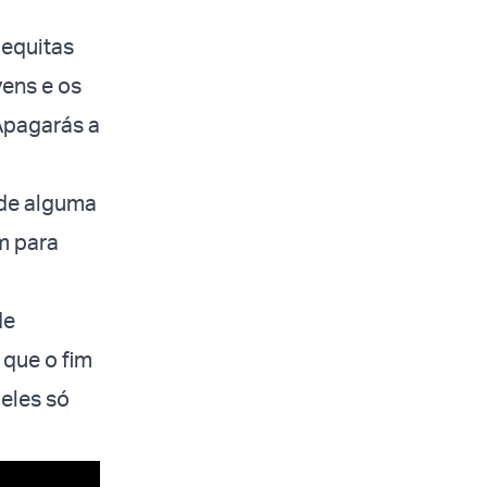
lequitas
vens e os
“Apagarás a
 de alguma
m para
de
que o fim
deles só