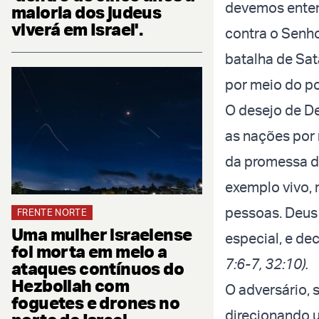
devemos entend
maioria dos judeus
viverá em Israel'.
contra o Senho
batalha de Sat
por meio do po
O desejo de De
as nações por 
da promessa de
exemplo vivo, 
pessoas. Deus
FRENTE NORTE
Uma mulher israelense
especial, e de
foi morta em meio a
7:6-7, 32:10).
ataques contínuos do
Hezbollah com
O adversário, 
foguetes e drones no
direcionando u