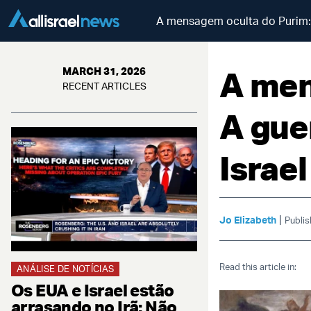
A mensagem oculta do Purim: 
A men
MARCH 31, 2026
RECENT ARTICLES
A gue
Israe
|
Jo Elizabeth
Publis
Read this article in:
ANÁLISE DE NOTÍCIAS
Os EUA e Israel estão
arrasando no Irã: Não