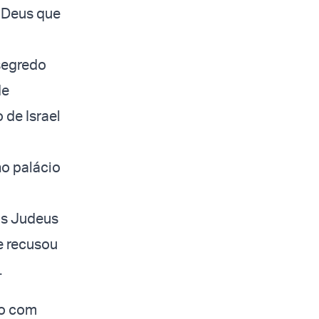
e Deus que
 segredo
de
 de Israel
no palácio
os Judeus
e recusou
.
to com