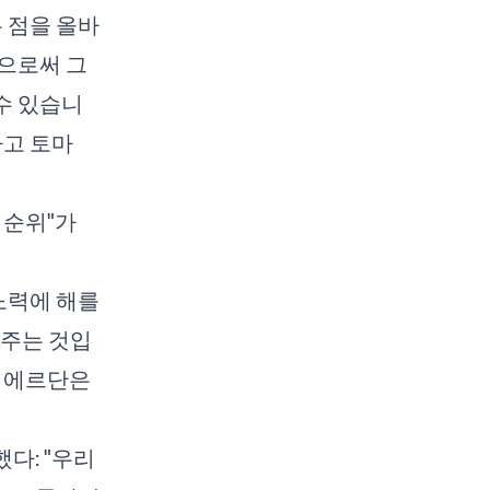
 점을 올바
으로써 그
 수 있습니
라고 토마
 순위"가
노력에 해를
 주는 것입
고 에르단은
다: "우리