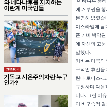
"네타냐후 총리
와 네타냐후를 지지하는
이란계 미국인들
에 거부권을 행
분명히 밝혔습니
이스라엘에 남
존 커비 백악관
에 자신의 고문
말했다.
커비는 미국의 
구적인 휴전을
OPINION
기독교 시온주의자란 누구
린다 토마스-그
인가?
규정하며 다음과
니다. 그런 이
이 비구속적 결