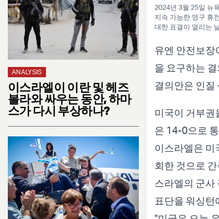
2024년 3월 25일
지속 가능한 영구 휴
대한 표결이 열리는 날
유엔 안전보장
을 요구하는 결
ANALYSIS
결의안은 인질 
이스라엘이 이란 및 헤즈
볼라와 싸우는 동안, 하마
스가 다시 부상하나?
미국이 거부권을
은 14-0으로
이스라엘은 미국
회한 것으로 간
스라엘의 군사 
표단을 워싱턴에
"미국은 오늘 