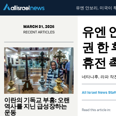
유엔 안보리, 미국이 
유엔 
MARCH 31, 2026
RECENT ARTICLES
권 한
휴전 
네타냐후, 라파 작
All Israel News Staf
이란의 기독교 부흥: 오랜
역사를 지닌 급성장하는
Read this article in:
운동