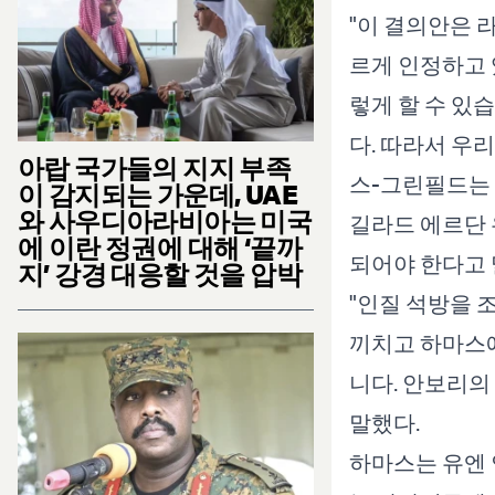
"이 결의안은 
르게 인정하고 
렇게 할 수 있
다. 따라서 우
아랍 국가들의 지지 부족
스-그린필드는 
이 감지되는 가운데, UAE
와 사우디아라비아는 미국
길라드 에르단 
에 이란 정권에 대해 ‘끝까
되어야 한다고 
지’ 강경 대응할 것을 압박
"인질 석방을 
끼치고 하마스에
니다. 안보리의
말했다.
하마스는 유엔 