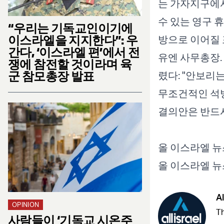
는 가자지구에
수 있는 영구 
“우리는 기독교인이기에
이스라엘을 지지한다”: 우
방으로 이어질 
간다, ‘이스라엘 편’에서 전
유엔 사무총장.
쟁에 참전할 것이라며 육
군 참모총장 발표
렸다: "안보리
무조건적인 석
결의안은 반드시
올 이스라엘 뉴
올 이스라엘 뉴
Al
OPINION
Th
사람들이 ‘기독교 시온주