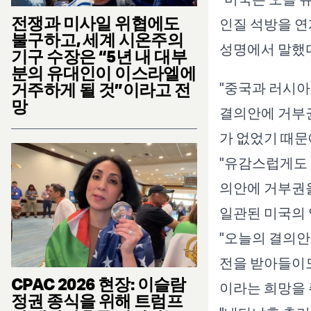
전쟁과 미사일 위협에도
인질 석방을 
불구하고, 세계 시온주의
성명에서 말했다
기구 수장은 “5년 내 대부
분의 유대인이 이스라엘에
거주하게 될 것”이라고 전
"중국과 러시아
망
결의안에 거부권
가 없었기 때문
"유감스럽게도 
의안에 거부권을
일관된 미국의 
"오늘의 결의안
전을 받아들이도
CPAC 2026 현장: 이슬람
이라는 희망을 
정권 종식을 위해 트럼프