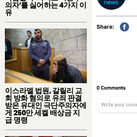
의자’를 싫어하는 4가지 이
유
Share:
Fac
이스라엘 법원, 갈릴리 교
회 방화 혐의로 유죄 판결
받은 유대인 극단주의자에
게 250만 세켈 배상금 지
급 명령