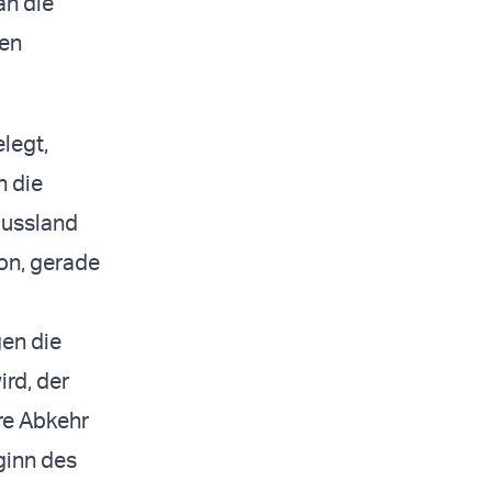
an die
hen
legt,
n die
Russland
on, gerade
gen die
ird, der
are Abkehr
ginn des