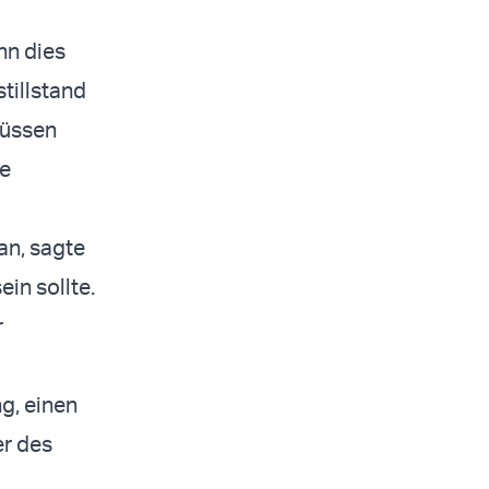
n dies
tillstand
müssen
te
an, sagte
ein sollte.
r
g, einen
er des