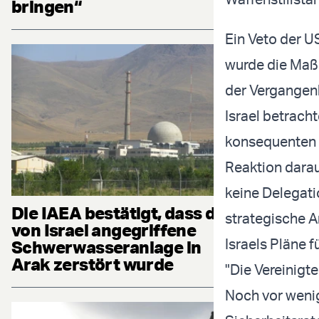
bringen“
Ein Veto der U
wurde die Maß
der Vergangenh
Israel betrach
konsequenten 
Reaktion darau
keine Delegati
Die IAEA bestätigt, dass die
strategische A
von Israel angegriffene
Israels Pläne f
Schwerwasseranlage in
Arak zerstört wurde
"Die Vereinigt
Noch vor wenig