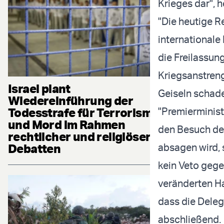
Krieges dar", h
"Die heutige R
internationale
die Freilassun
Kriegsanstren
Israel plant
Geiseln schad
Wiedereinführung der
Todesstrafe für Terrorismus
"Premierminist
und Mord im Rahmen
den Besuch der
rechtlicher und religiöser
Debatten
absagen wird, s
kein Veto gege
veränderten Ha
dass die Delega
abschließend.