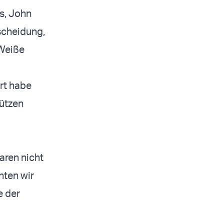
s, John
scheidung,
 Weiße
rt habe
tützen
aren nicht
nten wir
e der