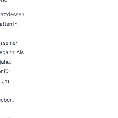
tattdessen
tten in
n seiner
egann. Als
jahu,
r für
, um
geben.