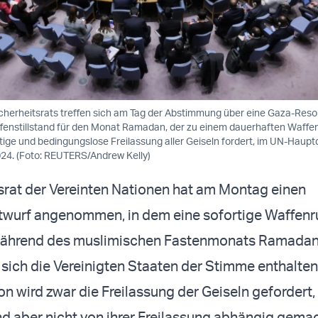
cherheitsrats treffen sich am Tag der Abstimmung über eine Gaza-Resol
fenstillstand für den Monat Ramadan, der zu einem dauerhaften Waffen
rtige und bedingungslose Freilassung aller Geiseln fordert, im UN-Haupt
2024. (Foto: REUTERS/Andrew Kelly)
srat der Vereinten Nationen hat am Montag einen
twurf angenommen, in dem eine sofortige Waffenr
während des muslimischen Fastenmonats Ramadan
sich die Vereinigten Staaten der Stimme enthalten
on wird zwar die Freilassung der Geiseln gefordert,
nd aber nicht von ihrer Freilassung abhängig gemac