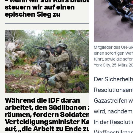
steuern wir auf einen
epischen Sieg zu
Mitglieder des UN-Si
einen sofortigen Waf
führt, sowie die sofo
York City, 25. März 
Der Sicherheit
Resolutionsen
Während die IDF daran
Gazastreifen 
arbeitet, den Südlibanon zu
wird, nachdem 
räumen, fordern Soldaten
Verteidigungsminister Katz
In der Resoluti
auf, „die Arbeit zu Ende zu
Waffenstillsta