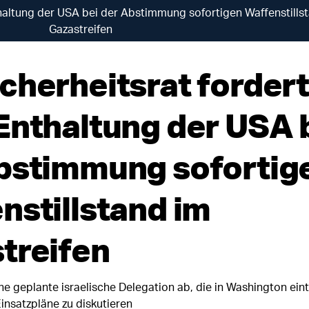
haltung der USA bei der Abstimmung sofortigen Waffenstills
Gazastreifen
cherheitsrat fordert
Enthaltung der USA 
bstimmung sofortig
nstillstand im
treifen
ne geplante israelische Delegation ab, die in Washington eint
Einsatzpläne zu diskutieren