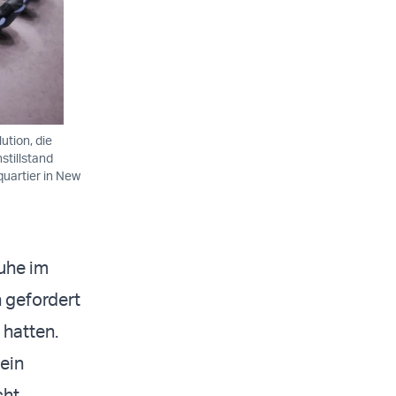
ution, die
stillstand
quartier in New
uhe im
 gefordert
 hatten.
 ein
ht.