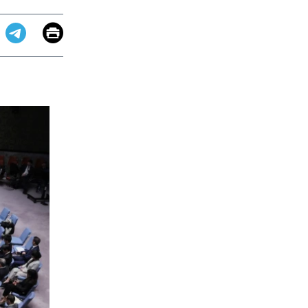
Email
Print
app
dit
Telegram