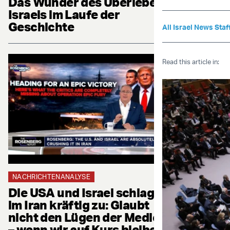
Das Wunder des Überlebens
Israels im Laufe der
Geschichte
All Israel News Staf
Read this article in:
NACHRICHTENANALYSE
Die USA und Israel schlagen
im Iran kräftig zu: Glaubt
nicht den Lügen der Medien
– wenn wir auf Kurs bleiben,