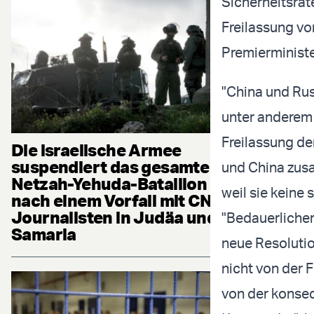
Sicherheitsrat
Freilassung vo
Premierminister
"China und Rus
unter anderem 
Freilassung de
Die israelische Armee
suspendiert das gesamte
und China zus
Netzah-Yehuda-Bataillon
weil sie keine 
nach einem Vorfall mit CNN-
Journalisten in Judäa und
"Bedauerlicher
Samaria
neue Resolution
nicht von der F
von der konseq