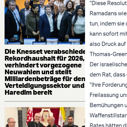
"Diese Resolut
Ramadans wied
tun, indem sie
kann sofort mi
also Druck auf
Die Knesset verabschiedet
Thomas-Greenf
Rekordhaushalt für 2026,
verhindert vorgezogene
Der israelisch
Neuwahlen und stellt
dem Rat, dass d
Milliardenbeträge für den
Verteidigungssektor und die
"Ihre Forderun
Haredim bereit
Freilassung un
Bemühungen um
Waffenstillstan
Rates hätten d