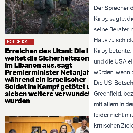
Der Sprecher 
Kirby, sagte, 
seine Berater 
Haus zu schick
NORDFRONT
Erreichen des Litani: Die IDF
Kirby betonte,
weitet die Sicherheitszone
und die USA ei
im Libanon aus, sagt
Premierminister Netanjahu,
würden, wenn d
während ein israelischer
Die US-Botscha
Soldat im Kampf getötet und
sieben weitere verwundet
Greenfield, bez
wurden
mit allem in d
leider nicht mi
kritischen Ziel