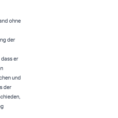
tand ohne
ng der
 dass er
en
ichen und
s der
schieden,
ng