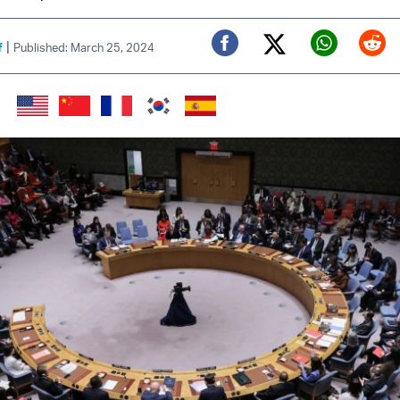
|
f
Published: March 25, 2024
Twitter (X)
Facebook
Whats
Red