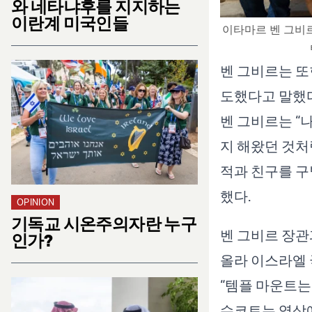
와 네타냐후를 지지하는
이란계 미국인들
이타마르 벤 그비르
벤 그비르는 또
도했다고 말했다
벤 그비르는 “
지 해왔던 것처
적과 친구를 구
했다.
OPINION
기독교 시온주의자란 누구
벤 그비르 장관
인가?
올라 이스라엘 
“템플 마운트는
수코트는 영상에