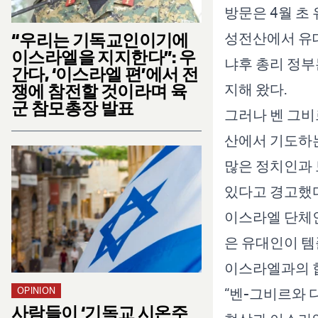
방문은 4월 초
성전산에서 유대
“우리는 기독교인이기에
이스라엘을 지지한다”: 우
냐후 총리 정부
간다, ‘이스라엘 편’에서 전
지해 왔다.
쟁에 참전할 것이라며 육
군 참모총장 발표
그러나 벤 그비
산에서 기도하
많은 정치인과 
있다고 경고했다
이스라엘 단체인
은 유대인이 템
이스라엘과의 
“벤-그비르와 
OPINION
사람들이 ‘기독교 시온주