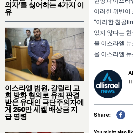
현상과 이스라엘
의자’를 싫어하는 4가지 이
이러한 위반이 
유
“이러한 침공(
있지 않다는 현
올 이스라엘 뉴
올 이스라엘 
Al
Th
이스라엘 법원, 갈릴리 교
회 방화 혐의로 유죄 판결
받은 유대인 극단주의자에
게 250만 세켈 배상금 지
Share:
급 명령
Fac
You might also lik