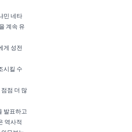
냐민 네타
을 계속 유
에게 성전
조시킬 수
 점점 더 많
을 발표하고
은 역사적