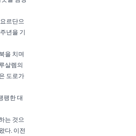
가 요르단으
8주년을 기
북을 치며
예루살렘의
은 도로가
팽팽한 대
하는 것으
왔다. 이전