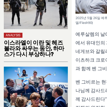
2025년 5월 26일
델/Flash90)
예루살렘의 날에
ANALYSIS
이스라엘이 이란 및 헤즈
에서 유대인의 
볼라와 싸우는 동안, 하마
네게브와 갈릴
스가 다시 부상하나?
이츠하크 크로이저
과 함께 벤 그
벤 그비르는 현
나님께 감사드리
께 감사드린다”