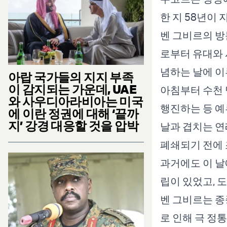
한 지 58년이
벤 그비르의 방
로부터 유대와 
념하는 날에 이
아랍 국가들의 지지 부족
이 감지되는 가운데, UAE
아침부터 수천 
와 사우디아라비아는 미국
행진하는 등 예
에 이란 정권에 대해 ‘끝까
지’ 강경 대응할 것을 압박
날과 겹치는 연
폐쇄되기 전에 
과거에도 이 날
립이 있었고, 
벤 그비르는 종
로 인해 극 정