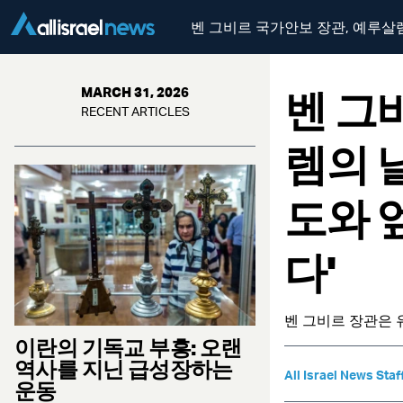
벤 그비르 국가안보 장관, 예루살렘
벤 그
MARCH 31, 2026
RECENT ARTICLES
렘의 
도와 
다'
벤 그비르 장관은 
이란의 기독교 부흥: 오랜
역사를 지닌 급성장하는
All Israel News Staf
운동