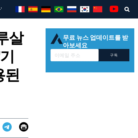
'
Sea
Youtube
예루살
무료 뉴스 업데이트를 받
아보세요
'기
구독
용된
Email
Print
app
dit
Telegram