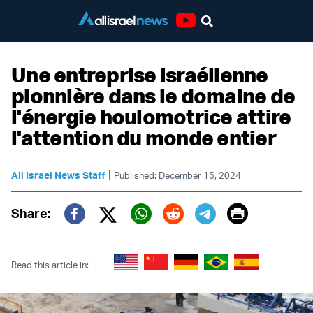
Youtube
Une entreprise israélienne
pionnière dans le domaine de
l'énergie houlomotrice attire
l'attention du monde entier
|
All Israel News Staff
Published: December 15, 2024
Print
Share:
Twitter (X)
Facebook
Whatsapp
Reddit
Telegram
Read this article in: