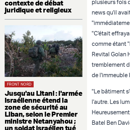
plusieurs fois 
contexte de débat
juridique et religieux
news qu'il avai
"immédiatement
"C'était effray
comme étant "b
Revital Golan 
tremblement de 
de l'immeuble l
FRONT NORD
"Le bâtiment s'
Jusqu'au Litani : l'armée
israélienne étend la
l'autre. Les lu
zone de sécurité au
Heureusement, r
Liban, selon le Premier
ministre Netanyahou ;
Batel Ben David
un soldat israélien tué