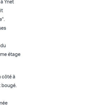
 à Ynet
it
e".
ses
 du
ième étage
n côté à
t bougé.
mmée