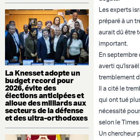
Les experts isr
préparé à un t
aurait dû être
important.
En septembre d
averti qu'Israë
La Knesset adopte un
tremblement de
budget record pour
2026, évite des
Il a cité le tr
élections anticipées et
qui ont tué pl
alloue des milliards aux
secteurs de la défense
nécessité pour
et des ultra-orthodoxes
selon le Times 
Un chercheur pr