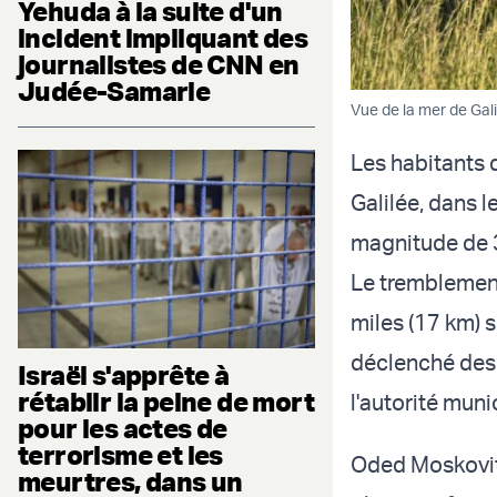
Yehuda à la suite d'un
incident impliquant des
journalistes de CNN en
Judée-Samarie
Vue de la mer de Galil
Les habitants 
Galilée, dans l
magnitude de 3
Le tremblement
miles (17 km) s
déclenché des a
Israël s'apprête à
rétablir la peine de mort
l'autorité muni
pour les actes de
terrorisme et les
Oded Moskovitz
meurtres, dans un