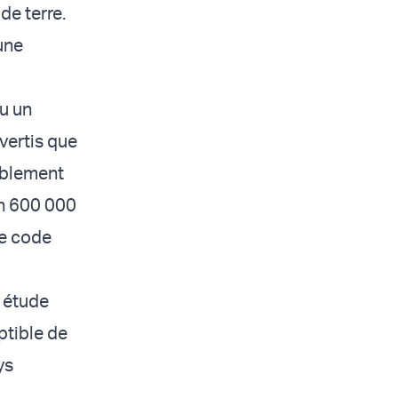
de terre.
une
nu un
avertis que
mblement
on 600 000
le code
e étude
ptible de
ys