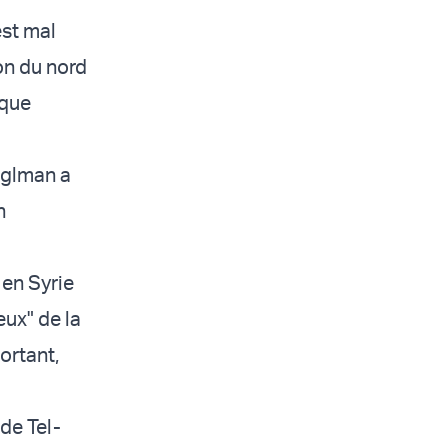
est mal
on du nord
ique
nglman a
n
 en Syrie
ux" de la
ortant,
 de Tel-