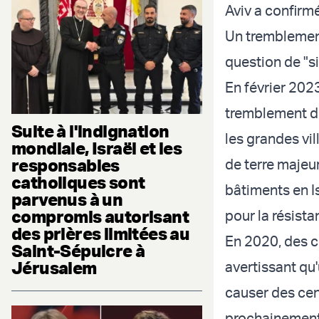
Aviv a confirmé
Un tremblement
question de "si
En février 2023
tremblement de 
Suite à l'indignation
les grandes vi
mondiale, Israël et les
responsables
de terre majeu
catholiques sont
bâtiments en I
parvenus à un
compromis autorisant
pour la résist
des prières limitées au
En 2020, des c
Saint-Sépulcre à
Jérusalem
avertissant qu
causer des cen
prochainement