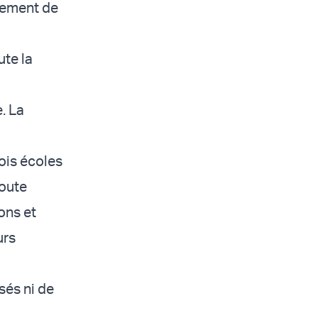
blement de
ute la
. La
ois écoles
toute
ons et
urs
sés ni de