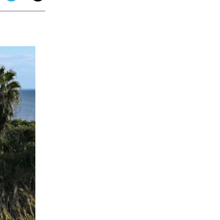
app
dit
Telegram