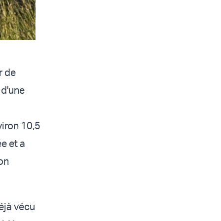
r de
 d'une
viron 10,5
e et a
lon
éjà vécu