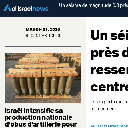
Un séisme de magnitude 3,8 près 
Un sé
MARCH 31, 2026
RECENT ARTICLES
près d
ressen
centre
Les experts mette
terre majeur
Israël intensifie sa
production nationale
d'obus d'artillerie pour
All Israel News Staf