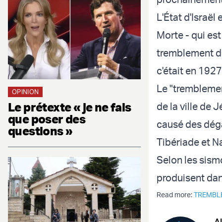
L'État d'Israël 
Morte - qui est
tremblement de 
c'était en 1927
Le "tremblemen
OPINION
Le prétexte « je ne fais
de la ville de 
que poser des
causé des dégâ
questions »
Tibériade et N
Selon les sism
produisent dans
Read more:
TREMBL
Al