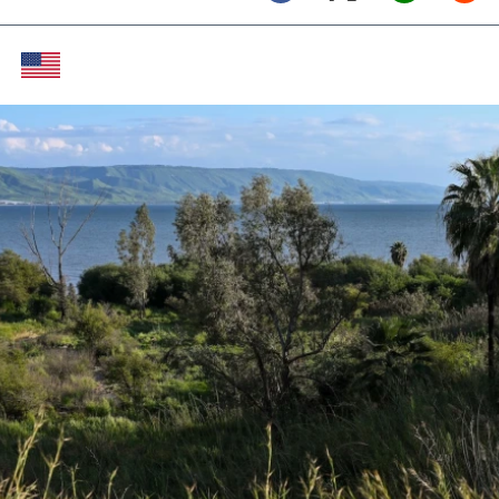
Twitter (X)
Facebook
Whats
Red