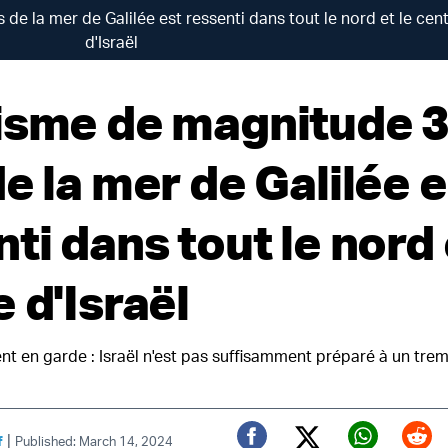
de la mer de Galilée est ressenti dans tout le nord et le cen
d'Israël
isme de magnitude 3
e la mer de Galilée e
ti dans tout le nord 
 d'Israël
nt en garde : Israël n'est pas suffisamment préparé à un tr
|
f
Published: March 14, 2024