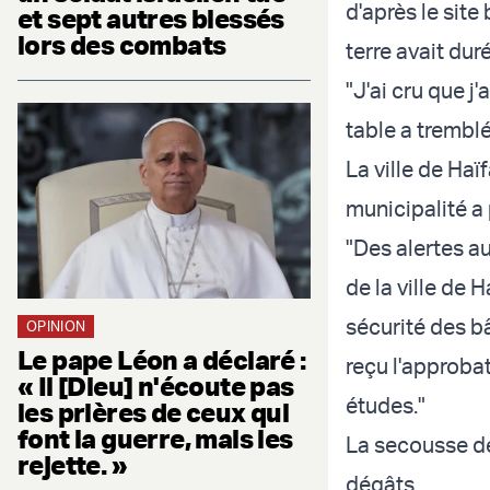
d'après le site
et sept autres blessés
lors des combats
terre avait du
"J'ai cru que j'
table a tremblé
La ville de Haï
municipalité a
"Des alertes a
de la ville de 
sécurité des bâ
OPINION
Le pape Léon a déclaré :
reçu l'approbat
« Il [Dieu] n'écoute pas
études."
les prières de ceux qui
font la guerre, mais les
La secousse de
rejette. »
dégâts.