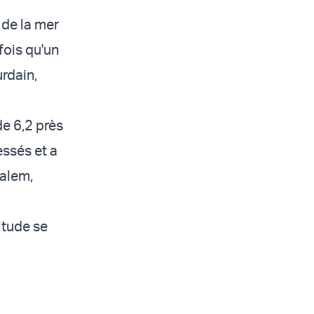
r de la mer
fois qu'un
urdain,
e 6,2 près
essés et a
salem,
itude se